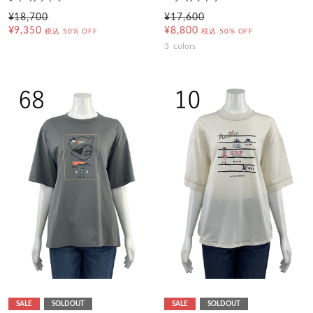
¥18,700
¥17,600
¥9,350
¥8,800
税込
50% OFF
税込
50% OFF
3
colors
SALE
SOLDOUT
SALE
SOLDOUT