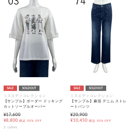
SALE
SOLDOUT
SALE
SOLDOUT
ミスエディコレクション
ミスエディコレクション
【サンプル】ボーダー ドッキング
【サンプル】麻混 デニム ストレ
カットソープルオーバー
ートパンツ
¥17,600
¥20,900
¥8,800
¥10,450
税込
50% OFF
税込
50% OFF
2
colors