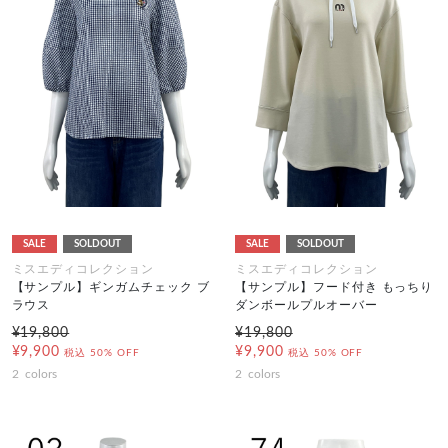
SALE
SOLDOUT
SALE
SOLDOUT
ミスエディコレクション
ミスエディコレクション
【サンプル】ギンガムチェック ブ
【サンプル】フード付き もっちり
ラウス
ダンボールプルオーバー
¥19,800
¥19,800
¥9,900
¥9,900
税込
50% OFF
税込
50% OFF
2
colors
2
colors