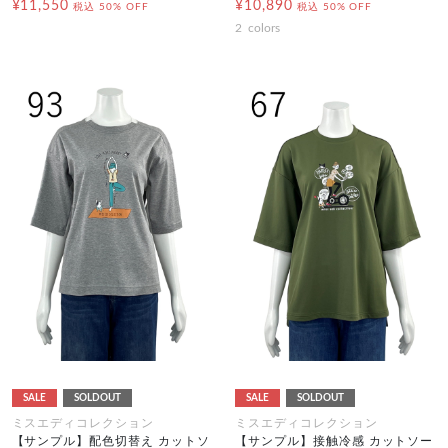
¥11,550
¥10,890
税込
50% OFF
税込
50% OFF
2
colors
SALE
SOLDOUT
SALE
SOLDOUT
ミスエディコレクション
ミスエディコレクション
【サンプル】配色切替え カットソ
【サンプル】接触冷感 カットソー