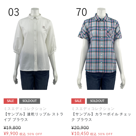
SALE
SOLDOUT
SALE
SOLDOUT
ミスエディコレクション
ミスエディコレクション
【サンプル】速乾リップル ストラ
【サンプル】カラーボイル チェッ
イプ ブラウス
ク ブラウス
¥19,800
¥20,900
¥9,900
¥10,450
税込
50% OFF
税込
50% OFF