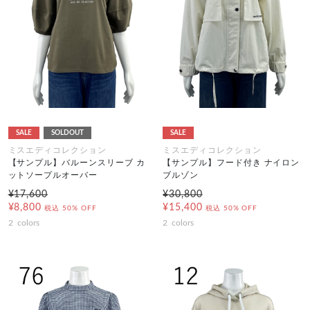
SALE
SOLDOUT
SALE
ミスエディコレクション
ミスエディコレクション
【サンプル】バルーンスリーブ カ
【サンプル】フード付き ナイロン
ットソープルオーバー
ブルゾン
¥17,600
¥30,800
¥8,800
¥15,400
税込
50% OFF
税込
50% OFF
2
colors
2
colors