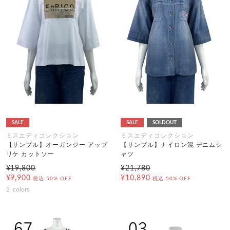
SALE
SALE
SOLDOUT
ミスエディコレクション
ミスエディコレクション
【サンプル】オーガンジー アップ
【サンプル】ナイロン混 デニムシ
リケ カットソー
ャツ
¥19,800
¥21,780
¥9,900
¥10,890
税込
50% OFF
税込
50% OFF
2
colors