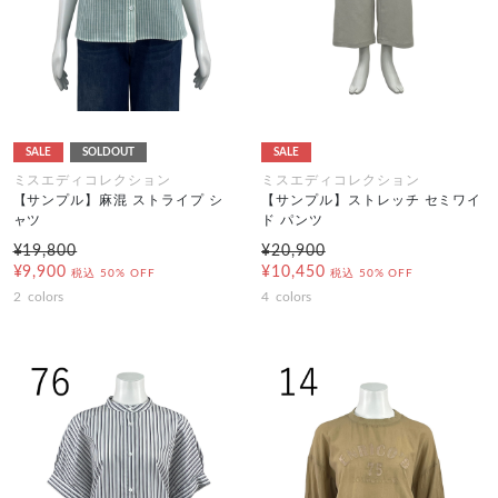
SALE
SOLDOUT
SALE
ミスエディコレクション
ミスエディコレクション
【サンプル】麻混 ストライプ シ
【サンプル】ストレッチ セミワイ
ャツ
ド パンツ
¥19,800
¥20,900
¥9,900
¥10,450
税込
50% OFF
税込
50% OFF
2
colors
4
colors