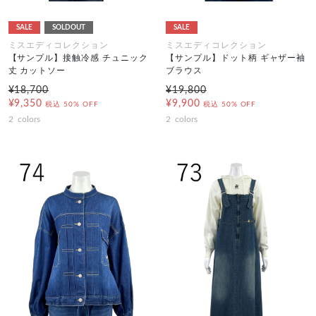
SALE
SOLDOUT
SALE
ミスエディコレクション
ミスエディコレクション
【サンプル】接触冷感 チュニック
【サンプル】ドット柄 ギャザー袖
丈 カットソー
ブラウス
¥18,700
¥19,800
¥9,350
¥9,900
税込
50% OFF
税込
50% OFF
2
colors
2
colors