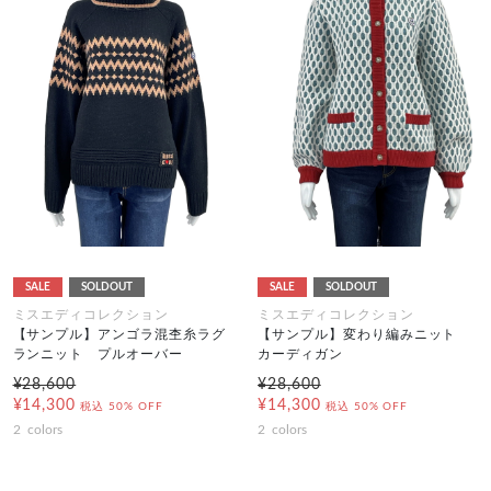
SALE
SOLDOUT
SALE
SOLDOUT
ミスエディコレクション
ミスエディコレクション
【サンプル】アンゴラ混杢糸ラグ
【サンプル】変わり編みニット
ランニット プルオーバー
カーディガン
¥28,600
¥28,600
¥14,300
¥14,300
税込
50% OFF
税込
50% OFF
2
colors
2
colors