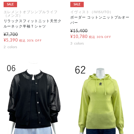
SALE
SALE
エレメントオブシンプルライフ
イヴィスト（IVISUTO）
（メンズ）
ボーダー コットンニットプルオー
リラックスフィットニット天竺ク
バー
ルーネック半袖Ｔシャツ
¥15,400
¥7,700
¥10,780
税込
30% OFF
¥5,390
税込
30% OFF
3
colors
2
colors