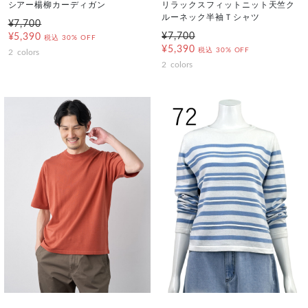
シアー楊柳カーディガン
リラックスフィットニット天竺ク
ルーネック半袖Ｔシャツ
¥7,700
¥7,700
¥5,390
税込
30% OFF
¥5,390
税込
30% OFF
2
colors
2
colors