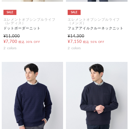
SALE
SALE
エレメントオブシンプルライフ
エレメントオブシンプルライフ
（レディス）
（メンズ）
ドットボーダーニット
フェアアイルクルーネックニット
¥11,000
¥14,300
¥7,700
¥7,150
税込
30% OFF
税込
50% OFF
2
colors
2
colors