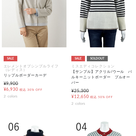
SALE
SALE
SOLDOUT
エレメントオブシンプルライフ
ミスエディコレクション
（レディス）
【サンプル】アクリル/ウール バ
リップルボーダーカーデ
ルキーニットボーダー プルオー
バー
¥9,900
¥6,930
税込
30% OFF
¥25,300
2
colors
¥12,650
税込
50% OFF
2
colors