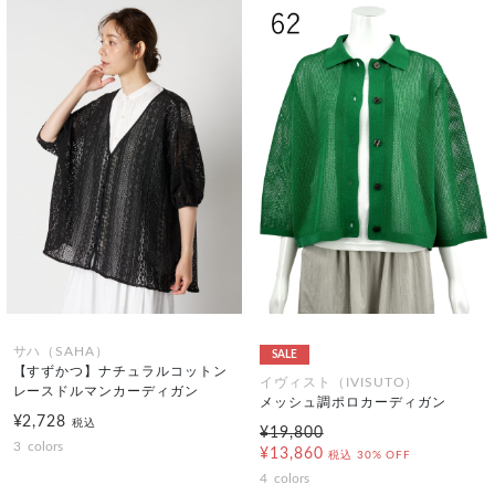
サハ（SAHA）
SALE
【すずかつ】ナチュラルコットン
イヴィスト（IVISUTO）
レースドルマンカーディガン
メッシュ調ポロカーディガン
¥2,728
税込
¥19,800
3
colors
¥13,860
税込
30% OFF
4
colors