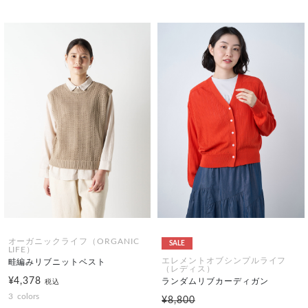
オーガニックライフ（ORGANIC
SALE
LIFE）
エレメントオブシンプルライフ
畦編みリブニットベスト
（レディス）
¥4,378
ランダムリブカーディガン
税込
3
colors
¥8,800