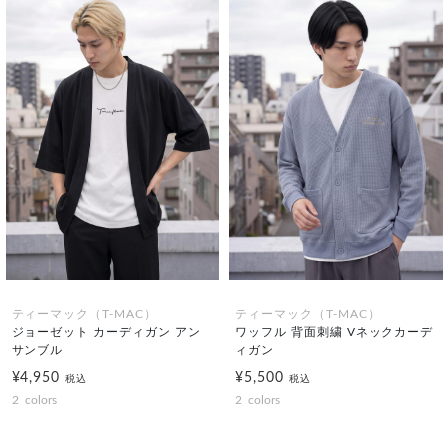
ティーマック（T-MAC）
ティーマック（T-MAC）
ジョーゼット カーディガン アン
ワッフル 背面刺繍 Vネックカーデ
サンブル
ィガン
¥4,950
¥5,500
税込
税込
2
colors
2
colors