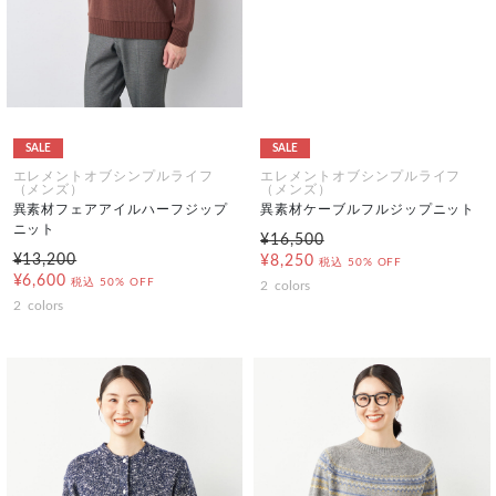
SALE
SALE
エレメントオブシンプルライフ
エレメントオブシンプルライフ
（メンズ）
（メンズ）
異素材フェアアイルハーフジップ
異素材ケーブルフルジップニット
ニット
¥16,500
¥13,200
¥8,250
税込
50% OFF
¥6,600
税込
50% OFF
2
colors
2
colors