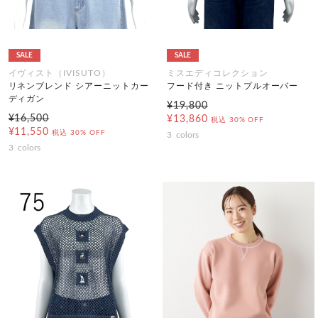
SALE
SALE
イヴィスト（IVISUTO）
ミスエディコレクション
リネンブレンド シアーニットカー
フード付き ニットプルオーバー
ディガン
¥19,800
¥16,500
¥13,860
税込
30% OFF
¥11,550
税込
30% OFF
3
colors
3
colors