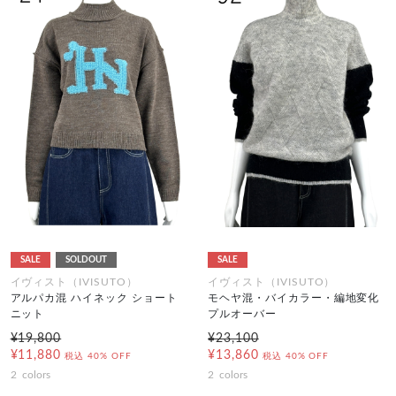
SALE
SOLDOUT
SALE
イヴィスト（IVISUTO）
イヴィスト（IVISUTO）
アルパカ混 ハイネック ショート
モヘヤ混・バイカラー・編地変化
ニット
プルオーバー
¥19,800
¥23,100
¥11,880
¥13,860
税込
40% OFF
税込
40% OFF
2
colors
2
colors