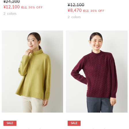
¥24,200
¥12,100
¥12,100
税込
50% OFF
¥8,470
税込
30% OFF
2
colors
2
colors
SALE
SALE