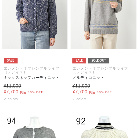
SALE
SALE
SOLDOUT
エレメントオブシンプルライフ
エレメントオブシンプルライフ
（レディス）
（レディス）
ミックスネップカーディニット
ノルディコニット
¥11,000
¥11,000
¥7,700
¥7,700
税込
30% OFF
税込
30% OFF
2
colors
2
colors