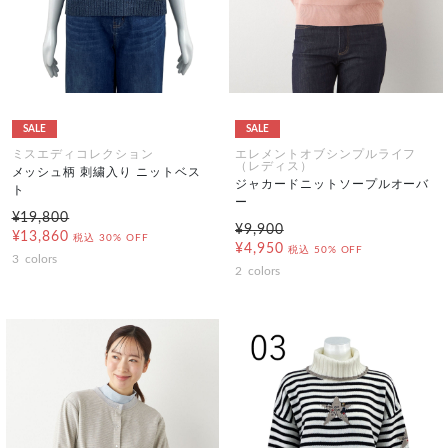
SALE
SALE
ミスエディコレクション
エレメントオブシンプルライフ
（レディス）
メッシュ柄 刺繍入り ニットベス
ジャカードニットソープルオーバ
ト
ー
¥19,800
¥9,900
¥13,860
税込
30% OFF
¥4,950
税込
50% OFF
3
colors
2
colors