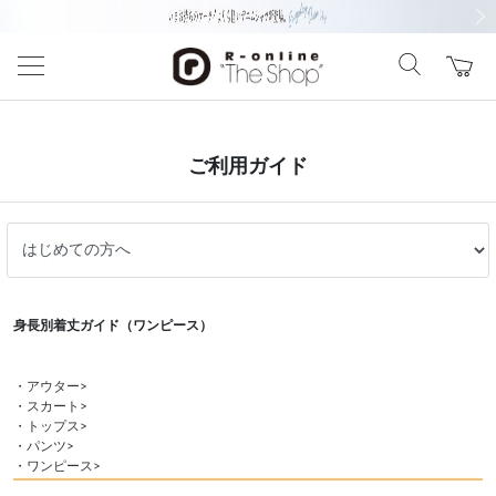
前の画像
次の
ご利用ガイド
身長別着丈ガイド（ワンピース）
・アウター>
・スカート>
・トップス>
・パンツ>
・ワンピース>