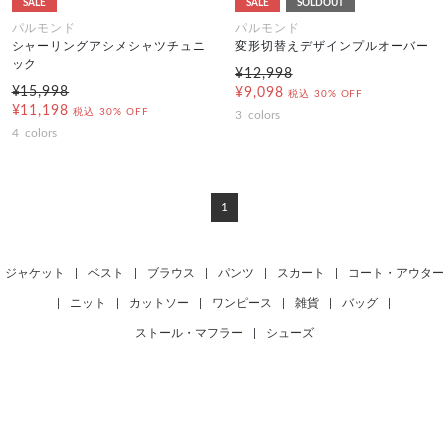
SALE
SALE
SOLDOUT
パルモンド
パルモンド
シャーリングアシメシャツチュニ
変形切替えデザインプルオーバー
ック
¥12,998
¥15,998
¥9,098
税込
30% OFF
¥11,198
税込
30% OFF
3
colors
4
colors
1
ジャケット
|
ベスト
|
ブラウス
|
パンツ
|
スカート
|
コート・アウター
|
ニット
|
カットソー
|
ワンピース
|
雑貨
|
バッグ
|
ストール・マフラー
|
シューズ