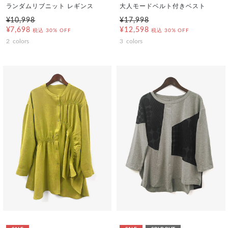
ランダムリブニット レギンス
大人モードベルト付きベスト
¥10,998
¥17,998
¥7,698
¥12,598
税込
30% OFF
税込
30% OFF
2
colors
3
colors