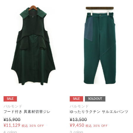
SALE
SALE
SOLDOUT
パルモンド
パルモンド
フード付き 異素材切替ジレ
ゆったりラクチン サルエルパンツ
¥15,900
¥13,500
¥11,129
¥9,450
税込
30% OFF
税込
30% OFF
4
colors
3
colors