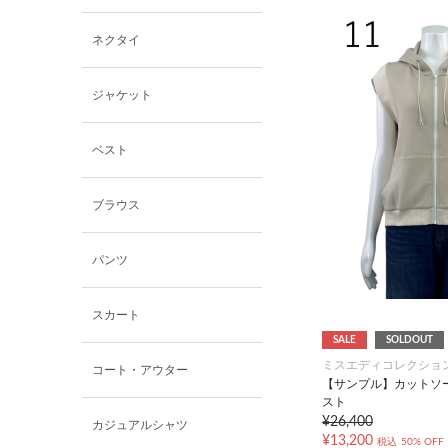
西脇シリーズ
ネクタイ
小泉革店
ジャケット
シャミー
ベスト
パーソンズジーンズ
ブラウス
ファインデーション
パンツ
ローズペッシュ / パル
モンド
スカート
SALE
SOLDOUT
ミスエディコレクショ
コート・アウター
【サンプル】カットソ
スト
¥26,400
カジュアルシャツ
¥13,200
税込
50% OFF