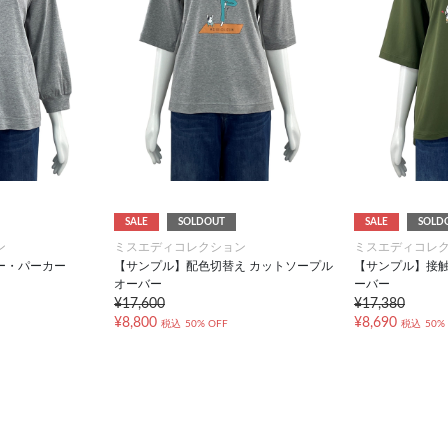
SALE
SOLDOUT
SALE
SOLD
ン
ミスエディコレクション
ミスエディコレ
ー・パーカー
【サンプル】配色切替え カットソープル
【サンプル】接触
オーバー
ーバー
¥17,600
¥17,380
¥8,800
¥8,690
税込
50% OFF
税込
50%