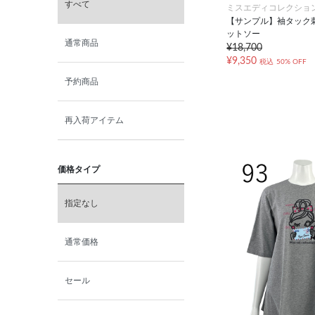
すべて
ミスエディコレクショ
【サンプル】袖タック
ットソー
通常商品
¥18,700
¥9,350
税込
50% OFF
予約商品
再入荷アイテム
価格タイプ
指定なし
通常価格
セール