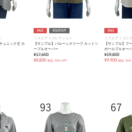
SALE
SOLDOUT
SALE
ン
ミスエディコレクション
ミスエディコレ
チュニック丈 カ
【サンプル】バルーンスリーブ カットソ
【サンプル】フー
ープルオーバー
ボールプルオー
¥17,600
¥19,800
¥8,800
¥9,900
税込
50% OFF
税込
50%