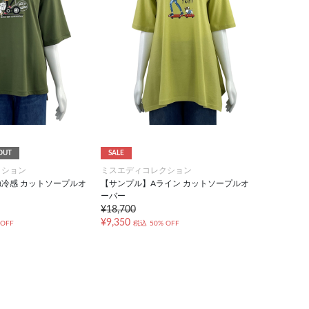
OUT
SALE
クション
ミスエディコレクション
冷感 カットソープルオ
【サンプル】Aライン カットソープルオ
ーバー
¥18,700
¥9,350
 OFF
税込
50% OFF