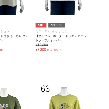
SALE
SOLDOUT
クション
ミスエディコレクション
ド付き もっちり ダン
【サンプル】ボーダー ドッキング カッ
バー
トソープルオーバー
¥17,600
¥8,800
 OFF
税込
50% OFF