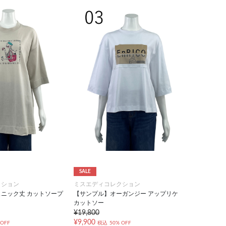
SALE
クション
ミスエディコレクション
ニック丈 カットソープ
【サンプル】オーガンジー アップリケ
カットソー
¥19,800
¥9,900
 OFF
税込
50% OFF