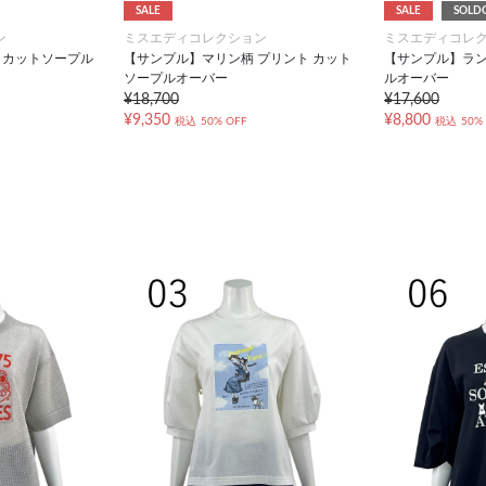
SALE
SALE
SOLD
ン
ミスエディコレクション
ミスエディコレ
・カットソープル
【サンプル】マリン柄 プリント カット
【サンプル】ラン
ソープルオーバー
ルオーバー
¥18,700
¥17,600
¥9,350
¥8,800
税込
50% OFF
税込
50%