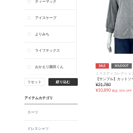
ティーマック
アイスケープ
よりみち
ライフテックス
SALE
SOLDOUT
おかえり園田くん
ミスエディコレクショ
【サンプル】カットソ
リセット
絞り込む
ビー・エー・ジー
¥21,780
¥10,890
税込
50% OFF
アイテムカテゴリ
イヴィスト
スーツ
ミスエディコレクショ
ン
ドレスシャツ