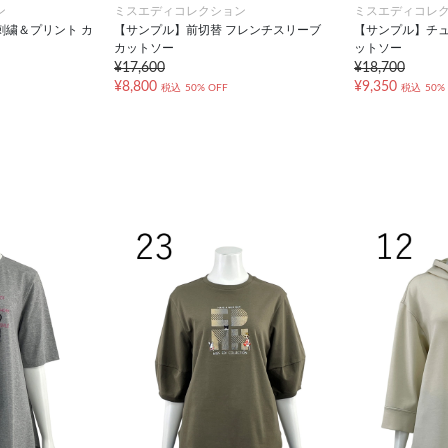
ン
ミスエディコレクション
ミスエディコレ
刺繍＆プリント カ
【サンプル】前切替 フレンチスリーブ
【サンプル】チュ
カットソー
ットソー
¥17,600
¥18,700
¥8,800
¥9,350
税込
50% OFF
税込
50%