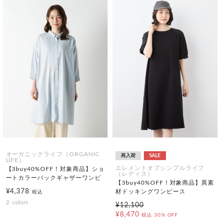
オーガニックライフ（ORGANIC
再入荷
SALE
LIFE）
エレメントオブシンプルライフ
【3buy40%OFF！対象商品】ショ
（レディス）
ートカラーバックギャザーワンピ
【3buy40%OFF！対象商品】異素
¥4,378
材ドッキングワンピース
税込
2
colors
¥12,100
¥8,470
税込
30% OFF