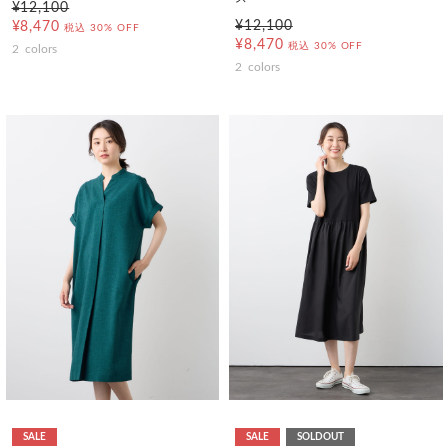
¥12,100
¥12,100
¥8,470
税込
30% OFF
¥8,470
税込
30% OFF
2
colors
2
colors
SALE
SALE
SOLDOUT