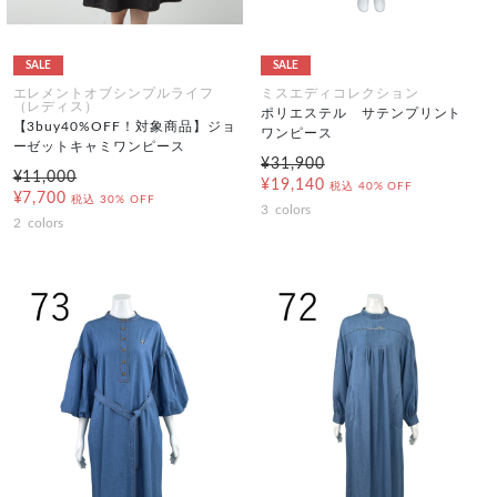
SALE
SALE
エレメントオブシンプルライフ
ミスエディコレクション
（レディス）
ポリエステル サテンプリント
【3buy40%OFF！対象商品】ジョ
ワンピース
ーゼットキャミワンピース
¥31,900
¥11,000
¥19,140
税込
40% OFF
¥7,700
税込
30% OFF
3
colors
2
colors