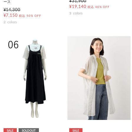
¥31,900
ース
¥19,140
税込
40% OFF
¥14,300
3
colors
¥7,150
税込
50% OFF
2
colors
SALE
SOLDOUT
SALE