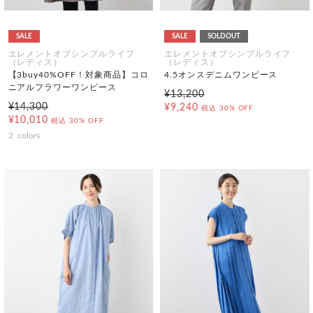
SALE
SALE
SOLDOUT
エレメントオブシンプルライフ
エレメントオブシンプルライフ
（レディス）
（レディス）
【3buy40%OFF！対象商品】コロ
4.5オンスデニムワンピース
ニアルフラワーワンピース
¥13,200
¥14,300
¥9,240
税込
30% OFF
¥10,010
税込
30% OFF
2
colors