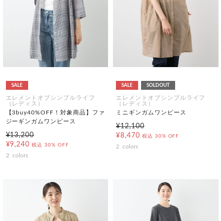
SALE
SALE
SOLDOUT
エレメントオブシンプルライフ
エレメントオブシンプルライフ
（レディス）
（レディス）
【3buy40%OFF！対象商品】ファ
ミニギンガムワンピース
ジーギンガムワンピース
¥12,100
¥13,200
¥8,470
税込
30% OFF
¥9,240
税込
30% OFF
2
colors
2
colors