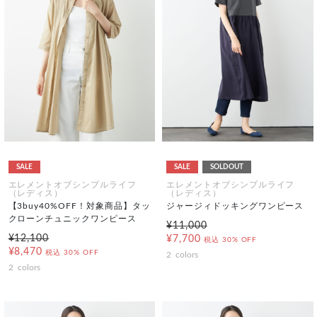
SALE
SALE
SOLDOUT
エレメントオブシンプルライフ
エレメントオブシンプルライフ
（レディス）
（レディス）
【3buy40%OFF！対象商品】タッ
ジャージィドッキングワンピース
クローンチュニックワンピース
¥11,000
¥12,100
¥7,700
税込
30% OFF
¥8,470
税込
30% OFF
2
colors
2
colors