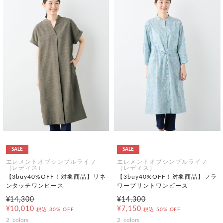
SALE
SALE
エレメントオブシンプルライフ
エレメントオブシンプルライフ
（レディス）
（レディス）
【3buy40%OFF！対象商品】リネ
【3buy40%OFF！対象商品】フラ
ンタッチワンピース
ワープリントワンピース
¥14,300
¥14,300
¥10,010
¥7,150
税込
30% OFF
税込
50% OFF
2
colors
2
colors