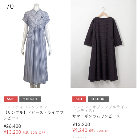
SALE
SOLDOUT
SALE
SOLDOUT
ミスエディコレクション
エレメントオブシンプルライフ
（レディス）
【サンプル】ドビーストライプワ
サマーギンガムワンピース
ンピース
¥13,200
¥26,400
¥9,240
税込
30% OFF
¥13,200
税込
50% OFF
2
colors