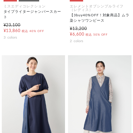
ミスエディコレクション
エレメントオブシンプルライフ
（レディス）
タイプライタージャンパースカー
【3buy40%OFF！対象商品】ムラ
ト
染シャツワンピース
¥23,100
¥13,200
¥13,860
税込
40% OFF
¥6,600
税込
50% OFF
3
colors
2
colors