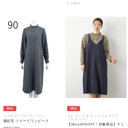
2
colors
SALE
SALE
ミスエディコレクション
エレメントオブシンプルライフ
（レディス）
微起毛 ツイードワンピース
【3buy40%OFF！対象商品】デニ