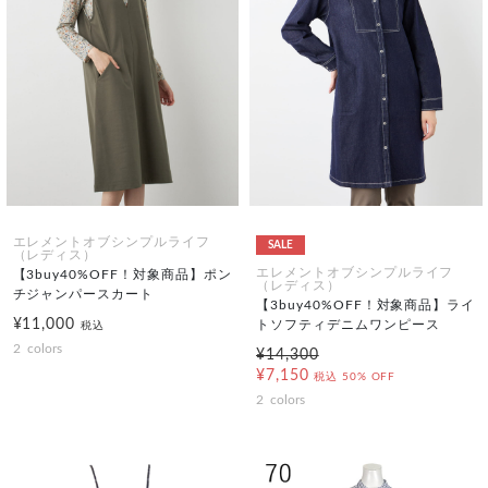
エレメントオブシンプルライフ
SALE
（レディス）
エレメントオブシンプルライフ
【3buy40%OFF！対象商品】ポン
（レディス）
チジャンパースカート
【3buy40%OFF！対象商品】ライ
¥11,000
トソフティデニムワンピース
税込
2
colors
¥14,300
¥7,150
税込
50% OFF
2
colors