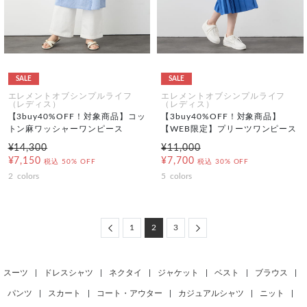
SALE
SALE
エレメントオブシンプルライフ
エレメントオブシンプルライフ
（レディス）
（レディス）
【3buy40%OFF！対象商品】コッ
【3buy40%OFF！対象商品】
トン麻ワッシャーワンピース
【WEB限定】プリーツワンピース
¥14,300
¥11,000
¥7,150
¥7,700
税込
50% OFF
税込
30% OFF
2
colors
5
colors
Previous
Next
1
2
3
スーツ
|
ドレスシャツ
|
ネクタイ
|
ジャケット
|
ベスト
|
ブラウス
|
パンツ
|
スカート
|
コート・アウター
|
カジュアルシャツ
|
ニット
|