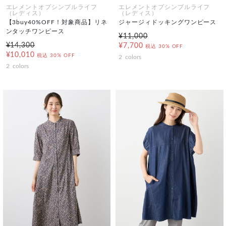
エレメントオブシンプルライフ
エレメントオブシンプルライフ
（レディス）
（レディス）
【3buy40%OFF！対象商品】リネ
ジャージィドッキングワンピース
ンタッチワンピース
¥11,000
¥14,300
¥7,700
税込
30% OFF
¥10,010
税込
30% OFF
2
colors
2
colors