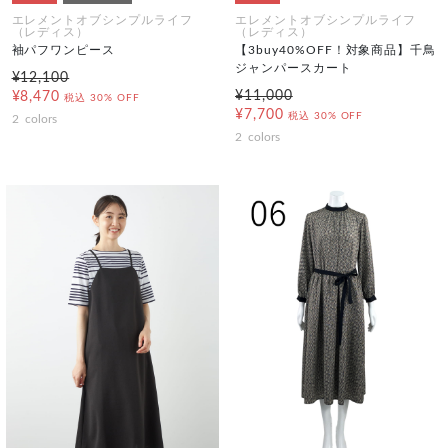
エレメントオブシンプルライフ
エレメントオブシンプルライフ
（レディス）
（レディス）
袖パフワンピース
【3buy40%OFF！対象商品】千鳥
ジャンパースカート
¥12,100
¥11,000
¥8,470
税込
30% OFF
¥7,700
税込
30% OFF
2
colors
2
colors