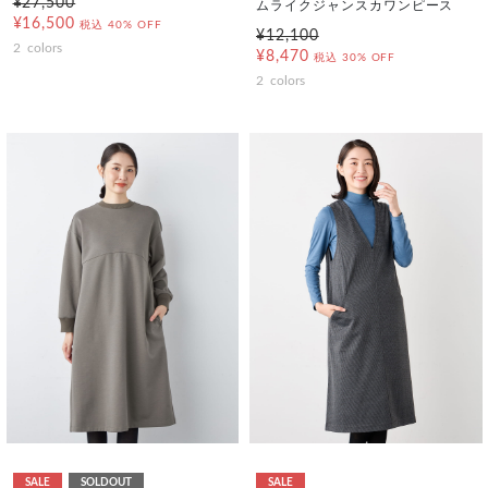
¥27,500
ムライクジャンスカワンピース
¥16,500
税込
40% OFF
¥12,100
2
colors
¥8,470
税込
30% OFF
2
colors
SALE
SOLDOUT
SALE