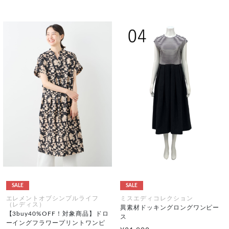
SALE
SALE
エレメントオブシンプルライフ
ミスエディコレクション
（レディス）
異素材ドッキングロングワンピー
【3buy40%OFF！対象商品】ドロ
ス
ーイングフラワープリントワンピ