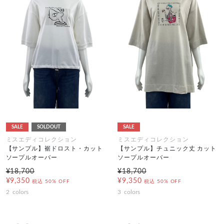
SALE
SOLDOUT
SALE
ミスエディコレクション
ミスエディコレクション
【サンプル】裾ドロスト・カット
【サンプル】チュニック丈 カット
ソープルオーバー
ソープルオーバー
¥18,700
¥18,700
¥9,350
¥9,350
税込
50% OFF
税込
50% OFF
2
colors
3
colors