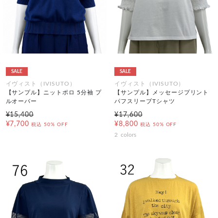
SALE
SALE
イヴィスト（IVISUTO）
イヴィスト（IVISUTO）
【サンプル】ニットポロ 5分袖 プ
【サンプル】メッセージプリント
ルオーバー
パフスリーブTシャツ
¥15,400
¥17,600
¥7,700
¥8,800
税込
50% OFF
税込
50% OFF
2
colors