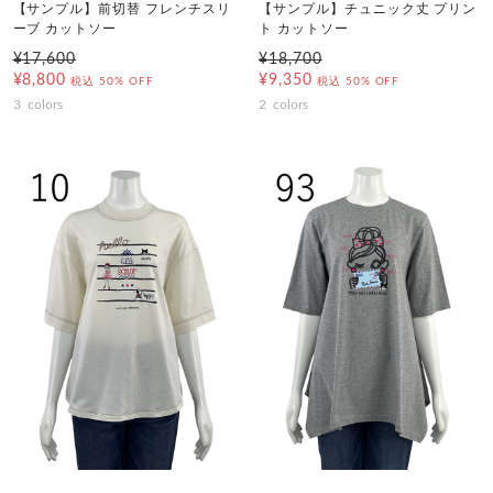
【サンプル】前切替 フレンチスリ
【サンプル】チュニック丈 プリン
ーブ カットソー
ト カットソー
¥17,600
¥18,700
¥8,800
¥9,350
税込
50% OFF
税込
50% OFF
3
colors
2
colors