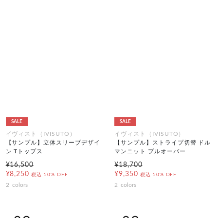
SALE
SALE
イヴィスト（IVISUTO）
イヴィスト（IVISUTO）
【サンプル】立体スリーブデザイ
【サンプル】ストライプ切替 ドル
ン Tトップス
マンニット プルオーバー
¥16,500
¥18,700
¥8,250
¥9,350
税込
50% OFF
税込
50% OFF
2
colors
2
colors