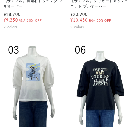
【サンプル】異素材ドッキング プ
【サンプル】ジャガードメッシュ
ルオーバー
ニット プルオーバー
¥18,700
¥20,900
¥9,350
¥10,450
税込
50% OFF
税込
50% OFF
2
colors
2
colors