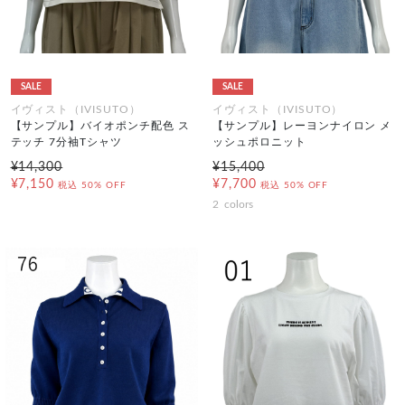
SALE
SALE
イヴィスト（IVISUTO）
イヴィスト（IVISUTO）
【サンプル】バイオポンチ配色 ス
【サンプル】レーヨンナイロン メ
テッチ 7分袖Tシャツ
ッシュポロニット
¥14,300
¥15,400
¥7,150
¥7,700
税込
50% OFF
税込
50% OFF
2
colors