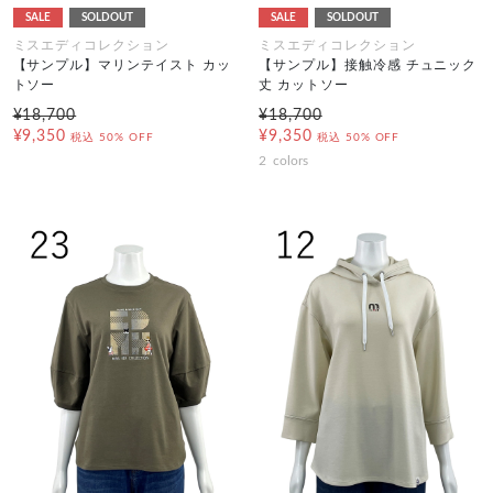
SALE
SOLDOUT
SALE
SOLDOUT
ミスエディコレクション
ミスエディコレクション
【サンプル】マリンテイスト カッ
【サンプル】接触冷感 チュニック
トソー
丈 カットソー
¥18,700
¥18,700
¥9,350
¥9,350
税込
50% OFF
税込
50% OFF
2
colors