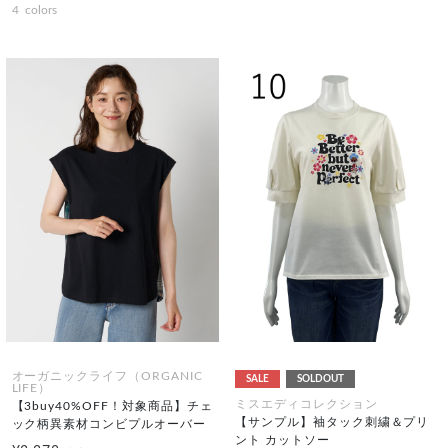
4
colors
オーガニックライフ（ORGANIC
SALE
SOLDOUT
LIFE）
ミスエディコレクション
【3buy40%OFF！対象商品】チェ
【サンプル】袖タック刺繍＆プリ
ック柄異素材コンビプルオーバー
ント カットソー