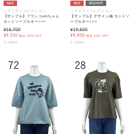
SALE
SALE
SOLDOUT
ミスエディコレクション
ミスエディコレクション
【サンプル】ブランコediちゃん
【サンプル】デザイン袖 カットソ
カットソープルオーバー
ープルオーバー
¥18,700
¥19,800
¥9,350
¥9,900
税込
50% OFF
税込
50% OFF
2
colors
2
colors