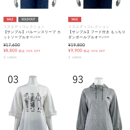
SALE
SOLDOUT
SALE
ミスエディコレクション
ミスエディコレクション
【サンプル】バルーンスリーブ カ
【サンプル】フード付き もっちり
ットソープルオーバー
ダンボールプルオーバー
¥17,600
¥19,800
¥8,800
¥9,900
税込
50% OFF
税込
50% OFF
2
colors
2
colors