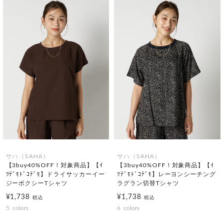
サハ（SAHA）
サハ（SAHA）
【3buy40%OFF！対象商品】【ｲ
【3buy40%OFF！対象商品】【ｲ
ﾂﾃﾞﾓﾄﾞｺﾃﾞﾓ】ドライサッカーイー
ﾂﾃﾞﾓﾄﾞｺﾃﾞﾓ】レーヨンシーチング
ジーボクシーTシャツ
ラグラン切替Tシャツ
¥1,738
¥1,738
税込
税込
5
colors
6
colors