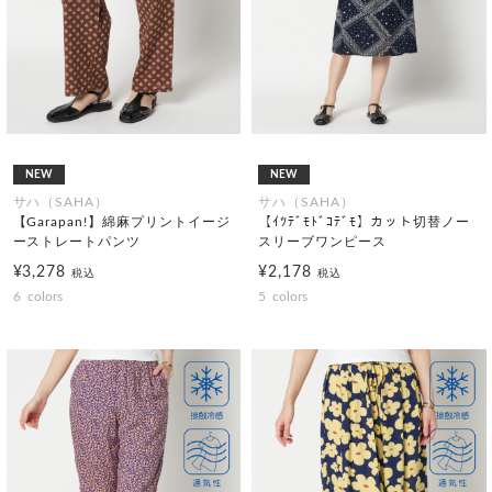
NEW
NEW
サハ（SAHA）
サハ（SAHA）
【Garapan!】綿麻プリントイージ
【ｲﾂﾃﾞﾓﾄﾞｺﾃﾞﾓ】カット切替ノー
ーストレートパンツ
スリーブワンピース
¥3,278
¥2,178
税込
税込
6
colors
5
colors