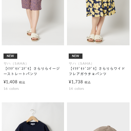
NEW
NEW
サハ（SAHA）
サハ（SAHA）
【ｲﾂﾃﾞﾓﾄﾞｺﾃﾞﾓ】さらりらイージ
【ｲﾂﾃﾞﾓﾄﾞｺﾃﾞﾓ】さらりらワイド
ーストレートパンツ
フレアガウチョパンツ
¥1,408
¥1,738
税込
税込
16
colors
14
colors