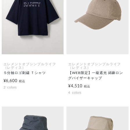
エレメントオブシンプルライフ
エレメントオブシンプルライフ
（レディス）
（レディス）
５分袖ロゴ刺繍 Ｔシャツ
【WEB限定】一級遮光 綿麻ロン
グバイザーキャップ
¥6,600
税込
¥4,510
税込
2
colors
4
colors