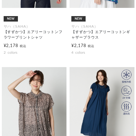
NEW
NEW
サハ（SAHA）
サハ（SAHA）
【すずかつ】エアリーコットンフ
【すずかつ】エアリーコットンギ
ラワープリントシャツ
ャザーブラウス
¥2,178
¥2,178
税込
税込
2
colors
4
colors