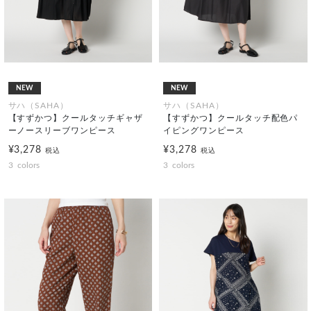
NEW
NEW
サハ（SAHA）
サハ（SAHA）
【すずかつ】クールタッチギャザ
【すずかつ】クールタッチ配色パ
ーノースリーブワンピース
イピングワンピース
¥3,278
¥3,278
税込
税込
3
colors
3
colors