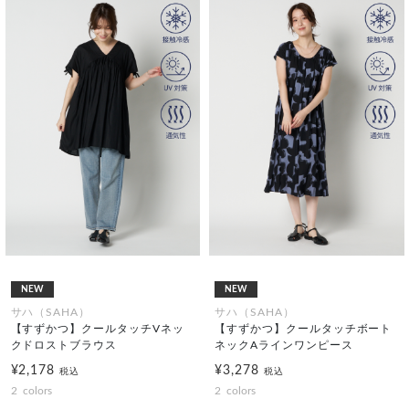
NEW
NEW
サハ（SAHA）
サハ（SAHA）
【すずかつ】クールタッチVネッ
【すずかつ】クールタッチボート
クドロストブラウス
ネックAラインワンピース
¥2,178
¥3,278
税込
税込
2
colors
2
colors