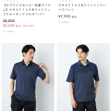
（メンズ）
（メンズ）
【サプライズセール！対象アイテ
ＨＲＡＦＴｅＸ®ライトリップハ
ム】ＨＲＡＦＴｅＸ®ライトリッ
ーフパンツ
プクルーネックプルオーバー
¥9,900
税込
¥8,800
2
colors
¥2,640
税込
70% OFF
2
colors