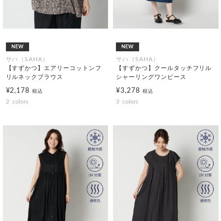
NEW
NEW
サハ（SAHA）
サハ（SAHA）
【すずかつ】エアリーコットンフ
【すずかつ】クールタッチフリル
リルネックブラウス
シャーリングワンピース
¥2,178
¥3,278
税込
税込
2
colors
3
colors