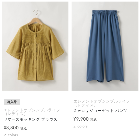
エレメントオブシンプルライフ
再入荷
（レディス）
エレメントオブシンプルライフ
２ｗａｙジョーゼット パンツ
（レディス）
¥9,900
サマースモッキング ブラウス
税込
2
colors
¥8,800
税込
2
colors