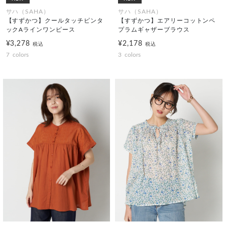
サハ（SAHA）
サハ（SAHA）
【すずかつ】クールタッチピンタ
【すずかつ】エアリーコットンペ
ックAラインワンピース
プラムギャザーブラウス
¥3,278
¥2,178
税込
税込
7
colors
3
colors