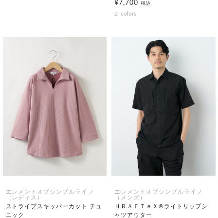
¥7,700
税込
2
colors
エレメントオブシンプルライフ
エレメントオブシンプルライフ
（レディス）
（メンズ）
ストライプスキッパーカット チュ
ＨＲＡＦＴｅＸ®ライトリップシ
ニック
ャツアウター