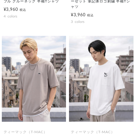
フル クルーネック 半袖Tシャツ
ーゼット 筆記体ロゴ刺繍 半袖Tシ
ャツ
¥3,960
税込
¥3,960
税込
4
colors
3
colors
ティーマック（T-MAC）
ティーマック（T-MAC）