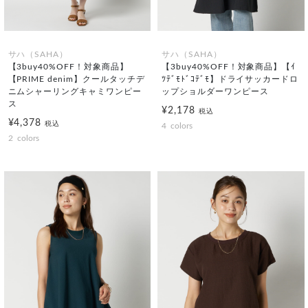
サハ（SAHA）
サハ（SAHA）
【3buy40%OFF！対象商品】
【3buy40%OFF！対象商品】【ｲ
【PRIME denim】クールタッチデ
ﾂﾃﾞﾓﾄﾞｺﾃﾞﾓ】ドライサッカードロ
ニムシャーリングキャミワンピー
ップショルダーワンピース
ス
¥2,178
税込
¥4,378
税込
4
colors
2
colors