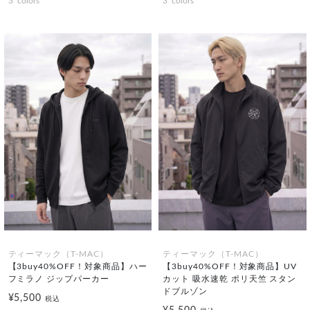
3
colors
3
colors
ティーマック（T-MAC）
ティーマック（T-MAC）
【3buy40%OFF！対象商品】ハー
【3buy40%OFF！対象商品】UV
フミラノ ジップパーカー
カット 吸水速乾 ポリ天竺 スタン
ドブルゾン
¥5,500
税込