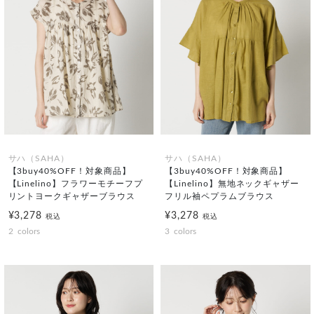
サハ（SAHA）
サハ（SAHA）
【3buy40%OFF！対象商品】
【3buy40%OFF！対象商品】
【Linelino】フラワーモチーフプ
【Linelino】無地ネックギャザー
リントヨークギャザーブラウス
フリル袖ペプラムブラウス
¥3,278
¥3,278
税込
税込
2
colors
3
colors