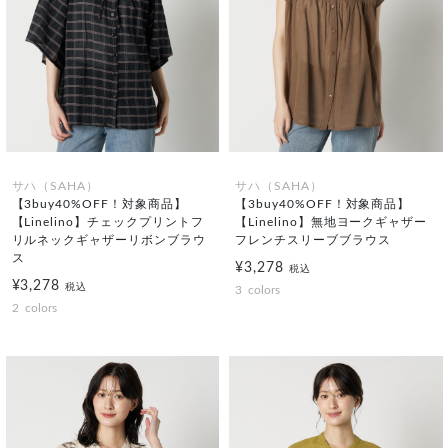
サハ（SAHA）
サハ（SAHA）
【3buy40%OFF！対象商品】
【3buy40%OFF！対象商品】
【Linelino】チェックプリントフ
【Linelino】無地ヨークギャザー
リルネックギャザーリボンブラウ
フレンチスリーブブラウス
ス
¥3,278
税込
¥3,278
税込
3
colors
2
colors