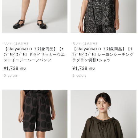
サハ（SAHA）
サハ（SAHA）
【3buy40%OFF！対象商品】【ｲ
【3buy40%OFF！対象商品】【ｲ
ﾂﾃﾞﾓﾄﾞｺﾃﾞﾓ】ドライサッカーウエ
ﾂﾃﾞﾓﾄﾞｺﾃﾞﾓ】レーヨンシーチング
ストイージーハーフパンツ
ラグラン切替Tシャツ
¥1,738
¥1,738
税込
税込
5
colors
6
colors