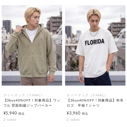
ティーマック（T-MAC）
ティーマック（T-MAC）
【3buy40%OFF！対象商品】ワッ
【3buy40%OFF！対象商品】布帛
フル 背面刺繍ジップパーカー
ロゴ 半袖Ｔシャツ
¥5,940
¥3,960
税込
税込
2
colors
2
colors