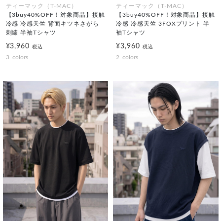
ティーマック（T-MAC）
ティーマック（T-MAC）
【3buy40%OFF！対象商品】接触
【3buy40%OFF！対象商品】接触
冷感 冷感天竺 背面キツネさがら
冷感 冷感天竺 3FOXプリント 半
刺繍 半袖Tシャツ
袖Tシャツ
¥3,960
¥3,960
税込
税込
3
colors
2
colors