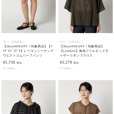
サハ（SAHA）
サハ（SAHA）
【3buy40%OFF！対象商品】【ｲ
【3buy40%OFF！対象商品】
ﾂﾃﾞﾓﾄﾞｺﾃﾞﾓ】レーヨンシーチング
【Linelino】無地フリルネックギ
ウエストゴムハーフパンツ
ャザーリボンブラウス
¥1,738
¥3,278
税込
税込
6
colors
3
colors