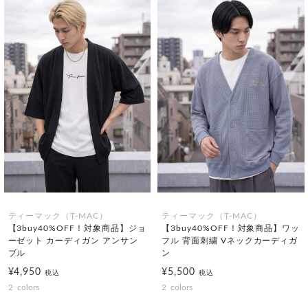
ティーマック（T-MAC）
ティーマック（T-MAC）
【3buy40%OFF！対象商品】ジョ
【3buy40%OFF！対象商品】ワッ
ーゼット カーディガン アンサン
フル 背面刺繍 Vネックカーディガ
ブル
ン
¥4,950
¥5,500
税込
税込
2
colors
2
colors