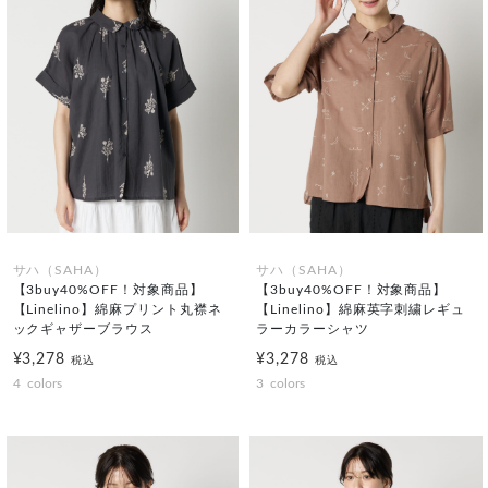
サハ（SAHA）
サハ（SAHA）
【3buy40%OFF！対象商品】
【3buy40%OFF！対象商品】
【Linelino】綿麻プリント丸襟ネ
【Linelino】綿麻英字刺繍レギュ
ックギャザーブラウス
ラーカラーシャツ
¥3,278
¥3,278
税込
税込
4
colors
3
colors