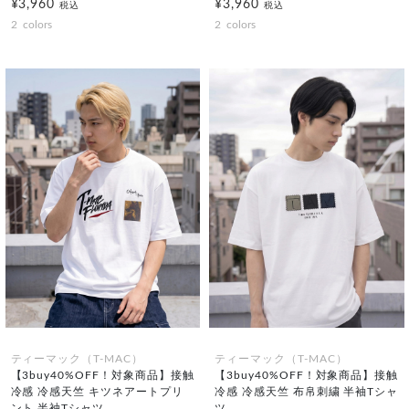
¥3,960
¥3,960
税込
税込
2
colors
2
colors
ティーマック（T-MAC）
ティーマック（T-MAC）
【3buy40%OFF！対象商品】接触
【3buy40%OFF！対象商品】接触
冷感 冷感天竺 キツネアートプリ
冷感 冷感天竺 布帛刺繍 半袖Tシャ
ント 半袖Tシャツ
ツ