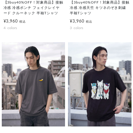
【3buy40%OFF！対象商品】接触
【3buy40%OFF！対象商品】接触
冷感 冷感ポンチ フェイクレイヤ
冷感 冷感天竺 キツネのぞき刺繍
ード クルーネック 半袖Tシャツ
半袖Tシャツ
¥3,960
¥3,960
税込
税込
4
colors
3
colors