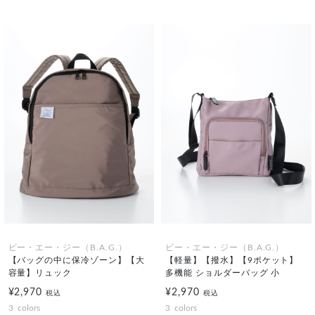
ビー・エー・ジー（B.A.G.）
ビー・エー・ジー（B.A.G.）
【バッグの中に保冷ゾーン】【大
【軽量】【撥水】【9ポケット】
容量】リュック
多機能 ショルダーバッグ 小
¥2,970
¥2,970
税込
税込
3
colors
3
colors