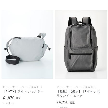
ビー・エー・ジー（B.A.G.）
ビー・エー・ジー（B.A.G.）
【2WAY】ライト ショルダー
【軽量】【撥水】【9ポケット】
ラウンド リュック
¥1,870
税込
¥4,950
税込
4
colors
2
colors