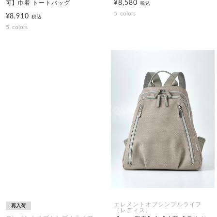
¥8,580
可】巾着 トートバッグ
税込
5
colors
¥8,910
税込
5
colors
エレメントオブシンプルライフ
再入荷
（レディス）