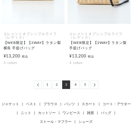
エレメントオブシンプルライフ
エレメントオブシンプルライフ
（レディス）
（レディス）
【WEB限定】【2WAY】ラタン製
【WEB限定】【2WAY】ラタン製
横長 手提げバッグ
手提げバッグ
¥13,200
¥13,200
税込
税込
3
colors
3
colors
Previous
Next
1
2
3
4
5
ジャケット
|
ベスト
|
ブラウス
|
パンツ
|
スカート
|
コート・アウター
|
ニット
|
カットソー
|
ワンピース
|
雑貨
|
バッグ
|
ストール・マフラー
|
シューズ