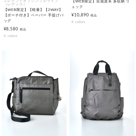
エレメントオブシンプルライフ
【WEB限定】合成皮革 多収納 リ
（レディス）
ュック
【WEB限定】【軽量】【2WAY】
¥10,890
【ポーチ付き】ペーパー 手提げバ
税込
ッグ
4
colors
¥8,580
税込
4
colors