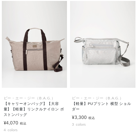
ビー・エー・ジー（B.A.G.）
ビー・エー・ジー（B.A.G.）
【キャリーオンバッグ】【大容
【軽量】PUプリント 横型 ショル
量】【軽量】リンクルナイロン ボ
ダー
ストンバッグ
¥3,300
税込
¥4,070
税込
3
colors
4
colors