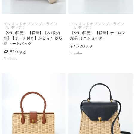
エレメントオブシンプルライフ
エレメントオブシンプルライフ
（レディス）
（レディス）
【WEB限定】【軽量】【A4収納
【WEB限定】【軽量】ナイロン
可】【ポーチ付き】かるらく 多収
縦長 ミニショルダー
納 トートバッグ
¥7,920
税込
¥8,910
税込
5
colors
5
colors