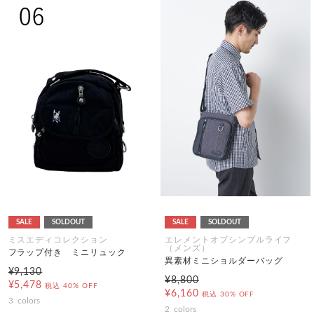
SALE
SOLDOUT
SALE
SOLDOUT
ミスエディコレクション
エレメントオブシンプルライフ
（メンズ）
フラップ付き ミニリュック
異素材ミニショルダーバッグ
¥9,130
¥8,800
¥5,478
税込
40% OFF
¥6,160
税込
30% OFF
3
colors
2
colors