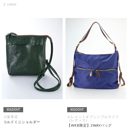
2
colors
SOLDOUT
SOLDOUT
小泉革店
エレメントオブシンプルライフ
（レディス）
コルドミニショルダー
【WEB限定】2WAYバッグ