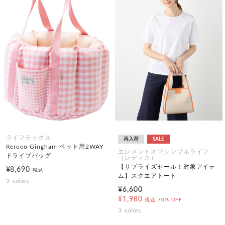
ライフテックス
再入荷
SALE
Reroeo Gingham ペット用2WAY
エレメントオブシンプルライフ
ドライブバッグ
（レディス）
【サプライズセール！対象アイテ
¥8,690
税込
ム】スクエアトート
3
colors
¥6,600
¥1,980
税込
70% OFF
3
colors