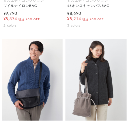
ミスエディコレクション
ミスエディコレクション
ツイルナイロンBAG
16オンスキャンバスBAG
¥9,790
¥8,690
¥5,874
¥5,214
税込
40% OFF
税込
40% OFF
2
colors
3
colors