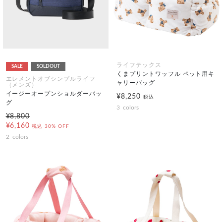
ライフテックス
SALE
SOLDOUT
くまプリントワッフル ペット用キ
エレメントオブシンプルライフ
ャリーバッグ
（メンズ）
イージーオープンショルダーバッ
¥8,250
税込
グ
3
colors
¥8,800
¥6,160
税込
30% OFF
2
colors