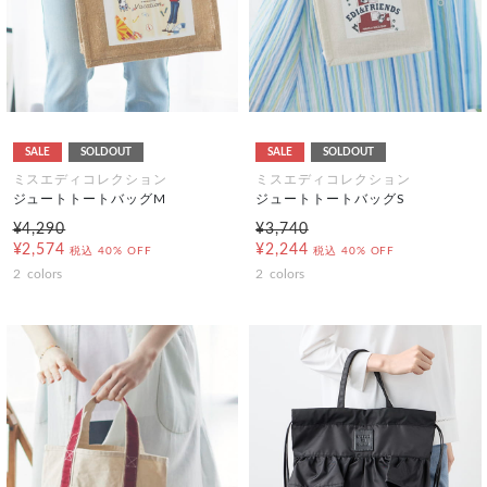
SALE
SOLDOUT
SALE
SOLDOUT
ミスエディコレクション
ミスエディコレクション
ジュートトートバッグM
ジュートトートバッグS
¥4,290
¥3,740
¥2,574
¥2,244
税込
40% OFF
税込
40% OFF
2
colors
2
colors