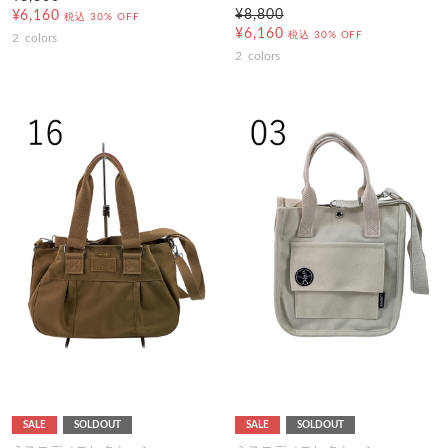
¥8,800
¥6,160
税込
30% OFF
¥6,160
税込
30% OFF
2
colors
2
colors
SALE
SOLDOUT
SALE
SOLDOUT