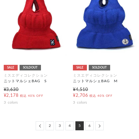
SALE
SOLDOUT
SALE
SOLDOUT
ミスエディコレクション
ミスエディコレクション
ニットマルシェBAG S
ニットマルシェBAG M
¥3,630
¥4,510
¥2,178
¥2,706
税込
40% OFF
税込
40% OFF
3
colors
3
colors
Previous
Next
2
3
4
5
6