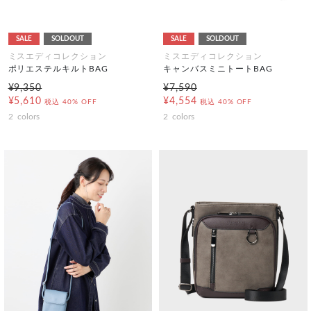
SALE
SOLDOUT
SALE
SOLDOUT
ミスエディコレクション
ミスエディコレクション
ポリエステルキルトBAG
キャンバスミニトートBAG
¥9,350
¥7,590
¥5,610
¥4,554
税込
40% OFF
税込
40% OFF
2
colors
2
colors