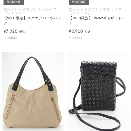
SOLDOUT
SOLDOUT
エレメントオブシンプルライフ
エレメントオブシンプルライフ
（レディス）
（レディス）
【WEB限定】スクエアパーツバッ
【WEB限定】3WAYギャザートー
グ
ト
¥7,920
¥8,910
税込
税込
3
colors
5
colors