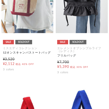
SALE
SOLDOUT
SALE
SOLDOUT
ミスエディコレクション
エレメントオブシンプルライフ
（レディス）
12オンスキャンバストートバッグ
フリルバッグ
¥3,520
¥7,700
¥2,112
税込
40% OFF
¥5,390
税込
30% OFF
3
colors
3
colors