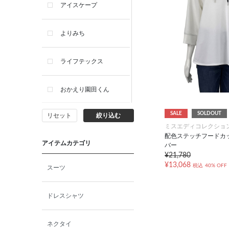
アイスケープ
よりみち
ライフテックス
おかえり園田くん
SALE
SOLDOUT
リセット
絞り込む
ビー・エー・ジー
ミスエディコレクショ
配色ステッチフードカ
アイテムカテゴリ
バー
イヴィスト
¥21,780
¥13,068
税込
40% OFF
スーツ
ミスエディコレクショ
ン
ドレスシャツ
西脇シリーズ
ネクタイ