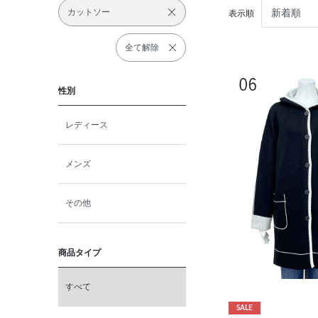
カットソー
表示順
全て解除
性別
レディース
メンズ
その他
商品タイプ
すべて
SALE