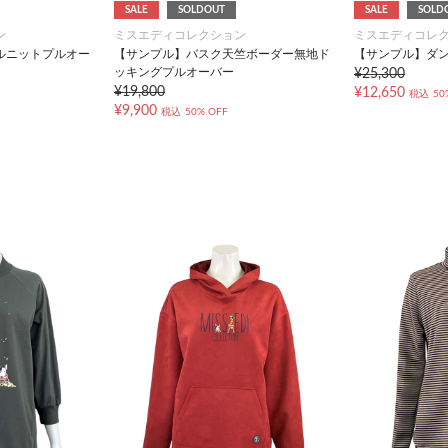
SALE
SOLDOUT
SALE
SOLD
ン
ミスエディコレクション
ミスエディコレ
ルニットプルオー
【サンプル】バスク天竺ボーダー無地ド
【サンプル】ダ
ッキングプルオーバー
¥25,300
¥19,800
¥12,650
税込
50
¥9,900
税込
50% OFF