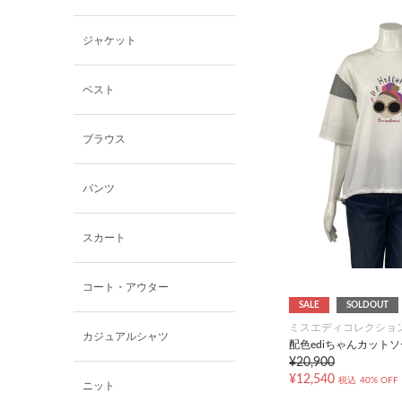
小泉革店
ジャケット
シャミー
ベスト
パーソンズジーンズ
ブラウス
ファインデーション
パンツ
ローズペッシュ / パル
モンド
スカート
コート・アウター
SALE
SOLDOUT
ミスエディコレクショ
カジュアルシャツ
配色ediちゃんカット
¥20,900
¥12,540
税込
40% OFF
ニット