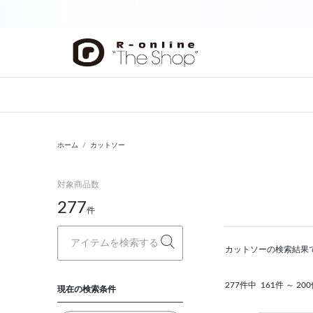
前の画像
ホーム
カットソー
対象商品数
277
件
カットソーの検索結果
277件中
161件 ～ 2
現在の検索条件