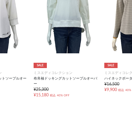
SALE
SALE
ン
ミスエディコレクション
ミスエディコレ
ットソープルオー
布帛袖ドッキングカットソープルオーバ
ハイネックボー
ー
¥16,500
¥25,300
¥9,900
税込
40%
¥15,180
税込
40% OFF