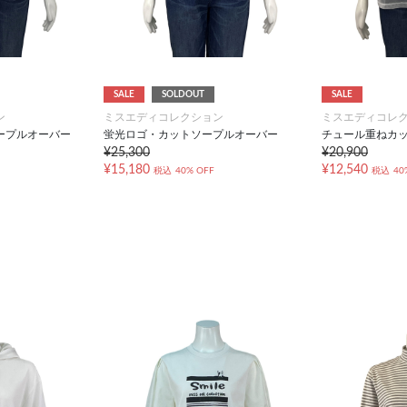
SALE
SOLDOUT
SALE
ン
ミスエディコレクション
ミスエディコレ
ープルオーバー
蛍光ロゴ・カットソープルオーバー
チュール重ねカ
¥25,300
¥20,900
¥15,180
¥12,540
税込
40% OFF
税込
40