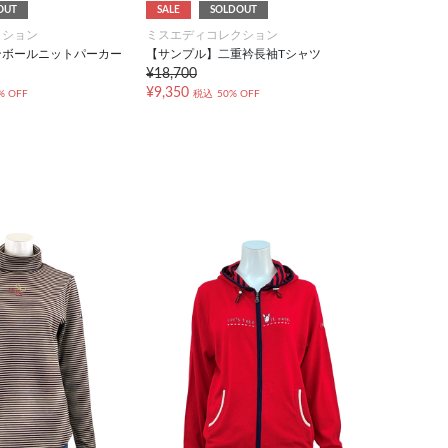
OUT
SALE
SOLDOUT
クション
ミスエディコレクション
ンボールニットパーカー
【サンプル】二重衿長袖Tシャツ
¥18,700
¥9,350
% OFF
税込
50% OFF