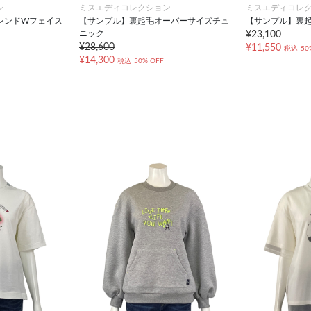
ン
ミスエディコレクション
ミスエディコレ
レンドWフェイス
【サンプル】裏起毛オーバーサイズチュ
【サンプル】裏
ニック
¥23,100
¥28,600
¥11,550
税込
50
¥14,300
税込
50% OFF