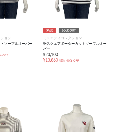
SALE
SOLDOUT
クション
ミスエディコレクション
ットソープルオーバー
裾スクエアボーダーカットソープルオー
バー
¥23,100
% OFF
¥13,860
税込
40% OFF