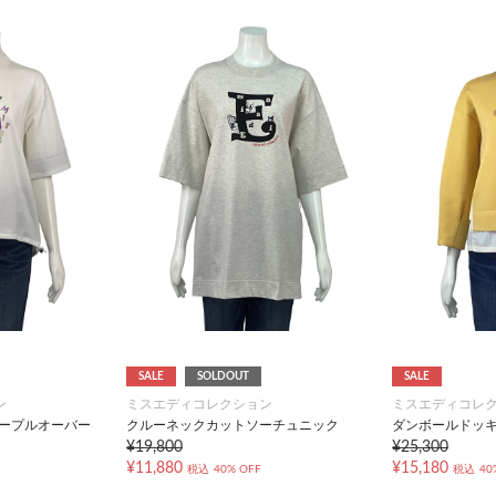
SALE
SOLDOUT
SALE
ン
ミスエディコレクション
ミスエディコレ
ソープルオーバー
クルーネックカットソーチュニック
ダンボールドッ
¥19,800
¥25,300
¥11,880
¥15,180
税込
40% OFF
税込
40