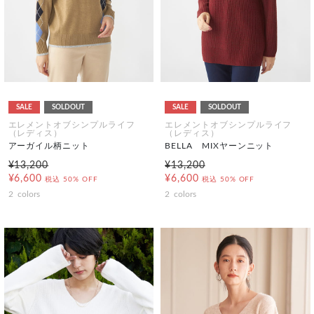
SALE
SOLDOUT
SALE
SOLDOUT
エレメントオブシンプルライフ
エレメントオブシンプルライフ
（レディス）
（レディス）
アーガイル柄ニット
BELLA MIXヤーンニット
¥13,200
¥13,200
¥6,600
¥6,600
税込
50% OFF
税込
50% OFF
2
colors
2
colors