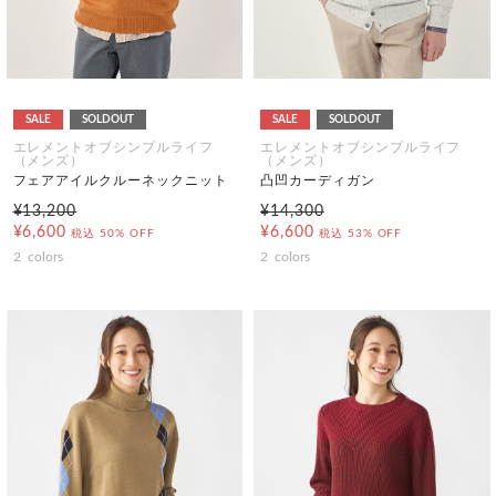
SALE
SOLDOUT
SALE
SOLDOUT
エレメントオブシンプルライフ
エレメントオブシンプルライフ
（メンズ）
（メンズ）
フェアアイルクルーネックニット
凸凹カーディガン
¥13,200
¥14,300
¥6,600
¥6,600
税込
50% OFF
税込
53% OFF
2
colors
2
colors