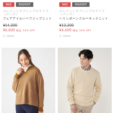
SALE
SOLDOUT
SALE
SOLDOUT
エレメントオブシンプルライフ
エレメントオブシンプルライフ
（メンズ）
（メンズ）
フェアアイルハーフジップニット
ヘリンボーンクルーネックニット
¥14,300
¥13,200
¥6,600
¥6,600
税込
53% OFF
税込
50% OFF
3
colors
2
colors