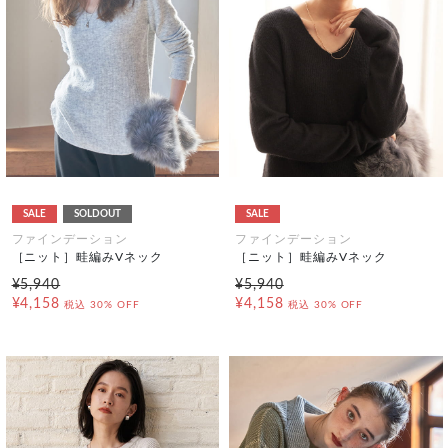
SALE
SOLDOUT
SALE
ファインデーション
ファインデーション
［ニット］畦編みVネック
［ニット］畦編みVネック
¥5,940
¥5,940
¥4,158
¥4,158
税込
30% OFF
税込
30% OFF