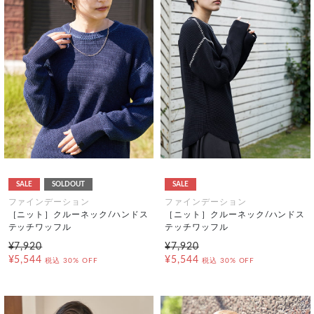
SALE
SOLDOUT
SALE
ファインデーション
ファインデーション
［ニット］クルーネック/ハンドス
［ニット］クルーネック/ハンドス
テッチワッフル
テッチワッフル
¥7,920
¥7,920
¥5,544
¥5,544
税込
30% OFF
税込
30% OFF