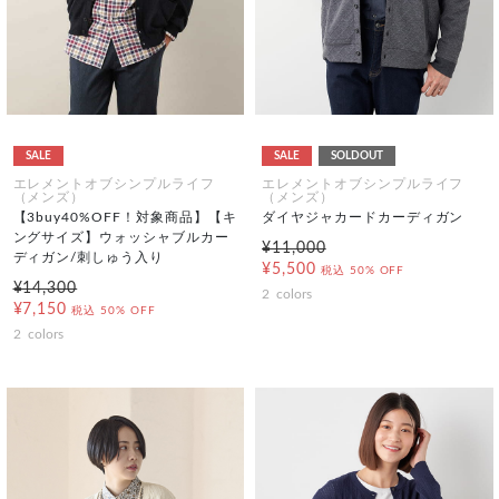
SALE
SALE
SOLDOUT
エレメントオブシンプルライフ
エレメントオブシンプルライフ
（メンズ）
（メンズ）
【3buy40%OFF！対象商品】【キ
ダイヤジャカードカーディガン
ングサイズ】ウォッシャブルカー
¥11,000
ディガン/刺しゅう入り
¥5,500
税込
50% OFF
¥14,300
2
colors
¥7,150
税込
50% OFF
2
colors