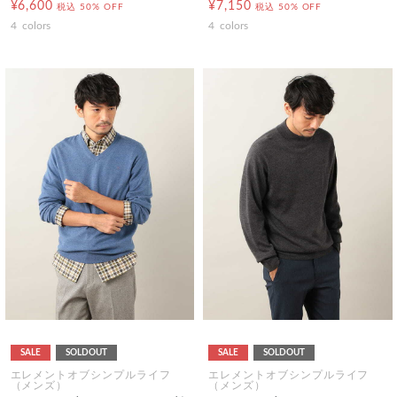
¥6,600
¥7,150
税込
50% OFF
税込
50% OFF
4
colors
4
colors
SALE
SOLDOUT
SALE
SOLDOUT
エレメントオブシンプルライフ
エレメントオブシンプルライフ
（メンズ）
（メンズ）