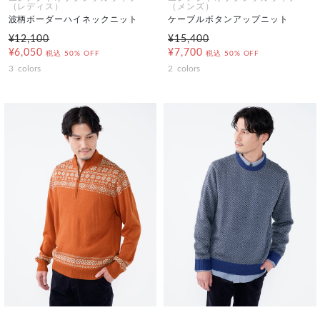
（レディス）
（メンズ）
波柄ボーダーハイネックニット
ケーブルボタンアップニット
¥12,100
¥15,400
¥6,050
¥7,700
税込
50% OFF
税込
50% OFF
3
colors
2
colors