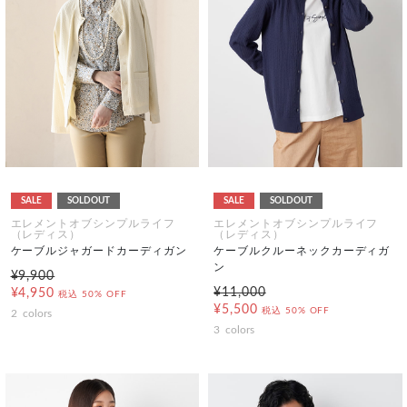
SALE
SOLDOUT
SALE
SOLDOUT
エレメントオブシンプルライフ
エレメントオブシンプルライフ
（レディス）
（レディス）
ケーブルジャガードカーディガン
ケーブルクルーネックカーディガ
ン
¥9,900
¥11,000
¥4,950
税込
50% OFF
¥5,500
税込
50% OFF
2
colors
3
colors