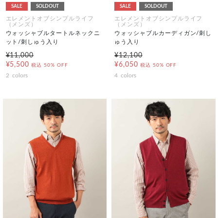
SALE
SOLDOUT
SALE
SOLDOUT
エレメントオブシンプルライフ
エレメントオブシンプルライフ
（メンズ）
（メンズ）
ウォッシャブルタートルネックニ
ウォッシャブルカーディガン/刺し
ット/刺しゅう入り
ゅう入り
¥11,000
¥12,100
¥5,500
¥6,050
税込
50% OFF
税込
50% OFF
2
colors
4
colors