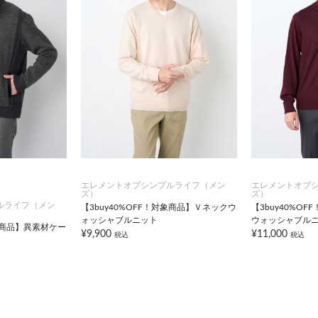
エレメントオブシンプルライフ（メン
エレメントオブ
ズ）
ズ）
ルライフ（メン
【3buy40%OFF！対象商品】Ｖネックウ
【3buy40%O
ォッシャブルニット
ウォッシャブル
対象商品】異素材ケー
¥9,900
¥11,000
税込
税込