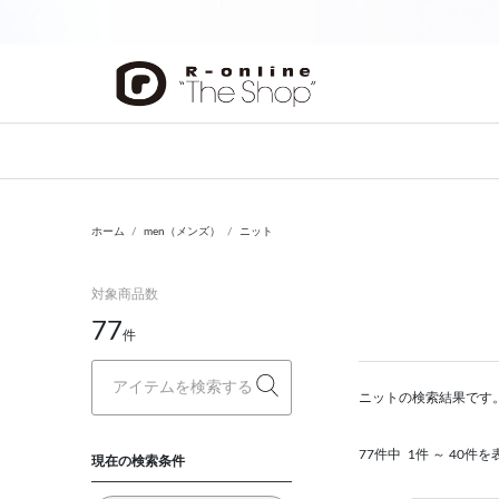
前の画像
ホーム
men（メンズ）
ニット
対象商品数
77
件
ニットの検索結果です
77件中
1件 ～ 40件を
現在の検索条件