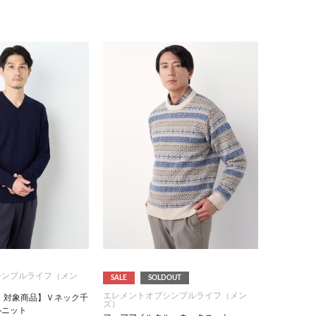
シンプルライフ（メン
SALE
SOLDOUT
エレメントオブシンプルライフ（メン
FF！対象商品】Ｖネック千
ズ）
ルニット