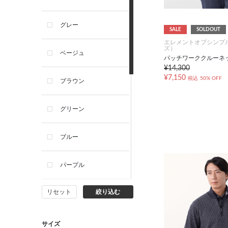
グレー
SALE
SOLDOUT
エレメントオブシンプ
ズ）
ベージュ
パッチワーククルーネ
¥14,300
¥7,150
税込
50% OFF
ブラウン
グリーン
ブルー
パープル
リセット
絞り込む
イエロー
ピンク
サイズ