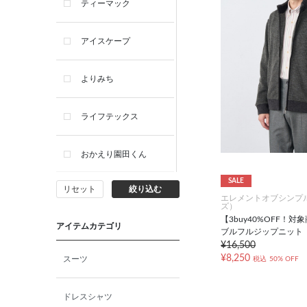
ティーマック
アイスケープ
よりみち
ライフテックス
おかえり園田くん
SALE
リセット
絞り込む
ビー・エー・ジー
エレメントオブシンプ
ズ）
【3buy40%OFF！
アイテムカテゴリ
イヴィスト
ブルフルジップニット
¥16,500
¥8,250
スーツ
税込
50% OFF
ミスエディコレクショ
ン
ドレスシャツ