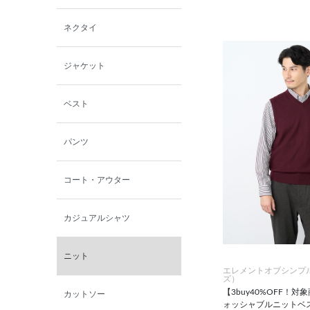
西脇シリーズ
ネクタイ
小泉革店
ジャケット
シャミー
ベスト
パーソンズジーンズ
パンツ
ファインデーション
コート・アウター
ローズペッシュ / パル
モンド
カジュアルシャツ
ニット
エレメントオブシンプ
ズ）
【3buy40%OFF！
カットソー
ォッシャブルニットベ