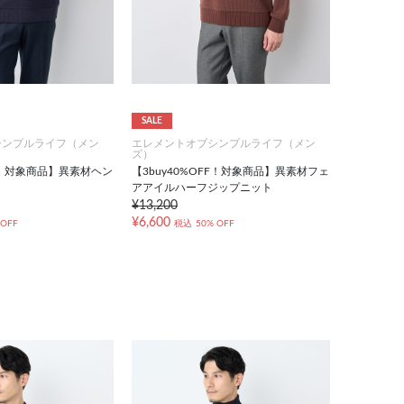
SALE
シンプルライフ（メン
エレメントオブシンプルライフ（メン
ズ）
FF！対象商品】異素材ヘン
【3buy40%OFF！対象商品】異素材フェ
ト
アアイルハーフジップニット
¥13,200
¥6,600
 OFF
税込
50% OFF