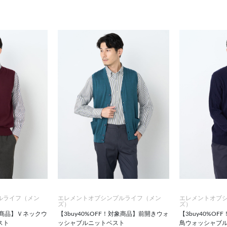
ルライフ（メン
エレメントオブシンプルライフ（メン
エレメントオブ
ズ）
ズ）
対象商品】Ｖネックウ
【3buy40%OFF！対象商品】前開きウォ
【3buy40%O
スト
ッシャブルニットベスト
鳥ウォッシャブ