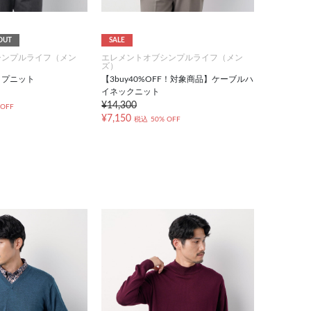
OUT
SALE
シンプルライフ（メン
エレメントオブシンプルライフ（メン
ズ）
ップニット
【3buy40%OFF！対象商品】ケーブルハ
イネックニット
¥14,300
 OFF
¥7,150
税込
50% OFF