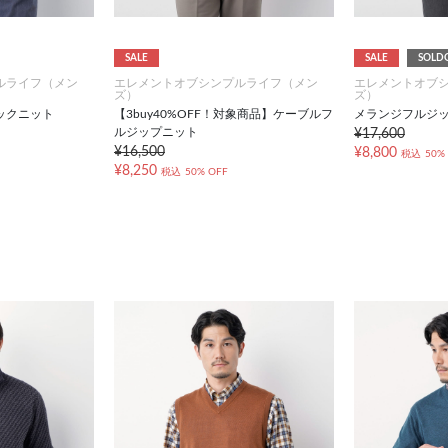
SALE
SALE
SOLD
ルライフ（メン
エレメントオブシンプルライフ（メン
エレメントオブ
ズ）
ズ）
ックニット
【3buy40%OFF！対象商品】ケーブルフ
メランジフルジ
ルジップニット
¥17,600
¥16,500
¥8,800
税込
50%
¥8,250
税込
50% OFF