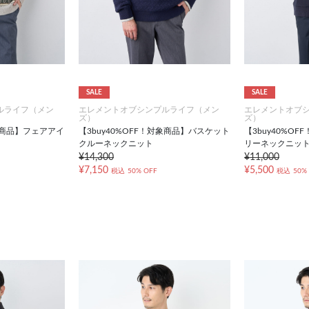
SALE
SALE
ルライフ（メン
エレメントオブシンプルライフ（メン
エレメントオブ
ズ）
ズ）
対象商品】フェアアイ
【3buy40%OFF！対象商品】バスケット
【3buy40%O
クルーネックニット
リーネックニッ
¥14,300
¥11,000
¥7,150
¥5,500
税込
50% OFF
税込
50%