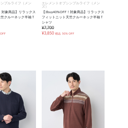
シンプルライフ（メン
エレメントオブシンプルライフ（メン
ズ）
FF！対象商品】リラックス
【3buy40%OFF！対象商品】リラックス
天竺クルーネック半袖Ｔ
フィットニット天竺クルーネック半袖Ｔ
シャツ
¥7,700
¥3,850
 OFF
税込
50% OFF