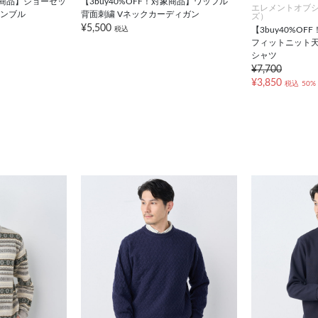
対象商品】ジョーゼッ
【3buy40%OFF！対象商品】ワッフル
エレメントオブ
サンブル
背面刺繍 Vネックカーディガン
ズ）
¥5,500
税込
【3buy40%O
フィットニット
シャツ
¥7,700
¥3,850
税込
50%