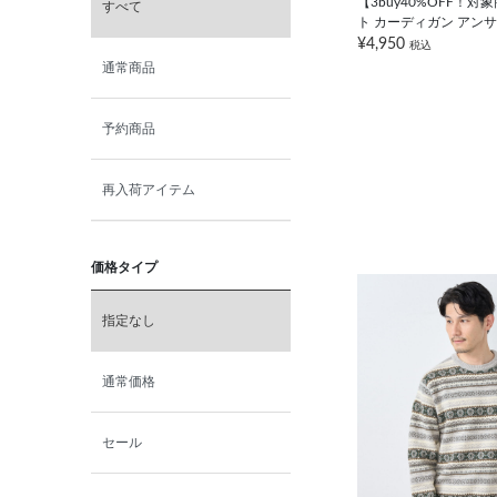
【3buy40%OFF！
すべて
ト カーディガン アン
¥4,950
税込
通常商品
予約商品
再入荷アイテム
価格タイプ
指定なし
通常価格
セール