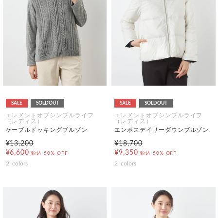
SALE
SOLDOUT
SALE
SOLDOUT
エレメントオブシンプルライフ
エレメントオブシンプルライフ
（レディス）
（レディス）
ケーブルドッキングブルゾン
エンボスデイリーダウンブルゾン
¥13,200
¥18,700
¥6,600
¥9,350
税込
50% OFF
税込
50% OFF
2
colors
2
colors