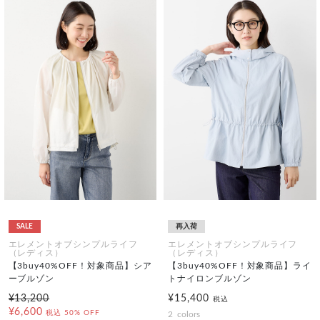
SALE
再入荷
エレメントオブシンプルライフ
エレメントオブシンプルライフ
（レディス）
（レディス）
【3buy40%OFF！対象商品】シア
【3buy40%OFF！対象商品】ライ
ーブルゾン
トナイロンブルゾン
¥13,200
¥15,400
税込
¥6,600
税込
50% OFF
2
colors