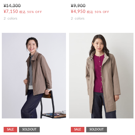
¥14,300
¥9,900
¥7,150
¥4,950
税込
50% OFF
税込
50% OFF
2
colors
2
colors
SALE
SOLDOUT
SALE
SOLDOUT