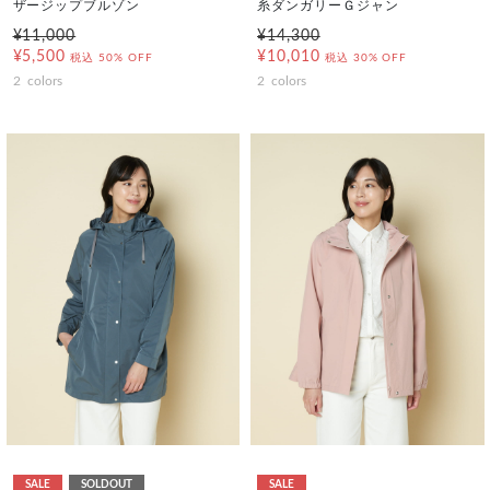
ザージップブルゾン
糸ダンガリーＧジャン
¥11,000
¥14,300
¥5,500
¥10,010
税込
50% OFF
税込
30% OFF
2
colors
2
colors
SALE
SOLDOUT
SALE