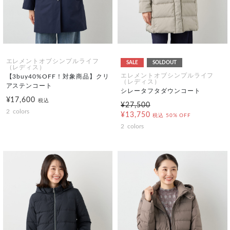
エレメントオブシンプルライフ
SALE
SOLDOUT
（レディス）
エレメントオブシンプルライフ
【3buy40%OFF！対象商品】クリ
（レディス）
アステンコート
シレータフタダウンコート
¥17,600
税込
¥27,500
2
colors
¥13,750
税込
50% OFF
2
colors