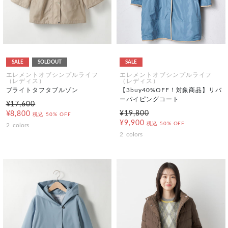
SALE
SOLDOUT
SALE
エレメントオブシンプルライフ
エレメントオブシンプルライフ
（レディス）
（レディス）
ブライトタフタブルゾン
【3buy40%OFF！対象商品】リバ
ーパイピングコート
¥17,600
¥19,800
¥8,800
税込
50% OFF
¥9,900
税込
50% OFF
2
colors
2
colors