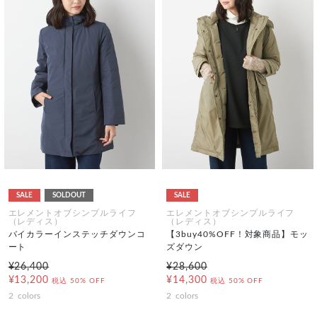
SALE
SOLDOUT
SALE
エレメントオブシンプルライフ
エレメントオブシンプルライフ
（レディス）
（レディス）
バイカラーインステッチダウンコ
【3buy40%OFF！対象商品】モッ
ート
ズダウン
¥26,400
¥28,600
¥13,200
¥14,300
税込
50% OFF
税込
50% OFF
2
colors
2
colors