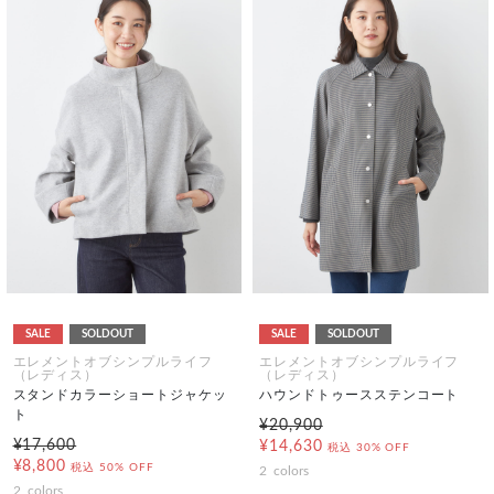
SALE
SOLDOUT
SALE
SOLDOUT
エレメントオブシンプルライフ
エレメントオブシンプルライフ
（レディス）
（レディス）
スタンドカラーショートジャケッ
ハウンドトゥースステンコート
ト
¥20,900
¥17,600
¥14,630
税込
30% OFF
¥8,800
税込
50% OFF
2
colors
2
colors