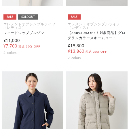
SALE
SOLDOUT
SALE
エレメントオブシンプルライフ
エレメントオブシンプルライフ
（レディス）
（レディス）
ツィードジップブルゾン
【3buy40%OFF！対象商品】グロ
グランカラースキームコート
¥11,000
¥19,800
¥7,700
税込
30% OFF
¥13,860
税込
30% OFF
2
colors
2
colors