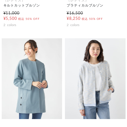
（レディス）
（レディス）
キルトカットブルゾン
プラティカルブルゾン
¥11,000
¥16,500
¥5,500
¥8,250
税込
50% OFF
税込
50% OFF
2
colors
2
colors