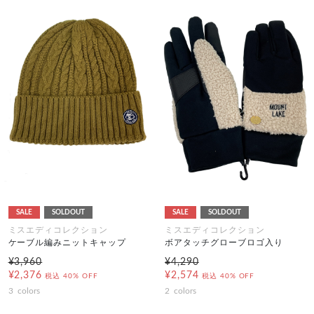
SALE
SOLDOUT
SALE
SOLDOUT
ミスエディコレクション
ミスエディコレクション
ケーブル編みニットキャップ
ボアタッチグローブロゴ入り
¥3,960
¥4,290
¥2,376
¥2,574
税込
40% OFF
税込
40% OFF
3
colors
2
colors