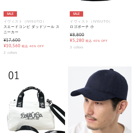
SALE
SALE
イヴィスト（IVISUTO）
イヴィスト（IVISUTO）
スエードコンビ ダッドソール ス
ロゴポーチ 小
ニーカー
¥8,800
¥17,600
¥5,280
税込
40% OFF
¥10,560
税込
40% OFF
3
colors
2
colors