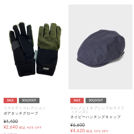
SALE
SOLDOUT
SALE
SOLDOUT
ミスエディコレクション
エレメントオブシンプルライフ
（メンズ）
ボアタッチグローブ
ネイビーハンチングキャップ
¥4,400
¥6,600
¥2,640
税込
40% OFF
¥4,620
税込
30% OFF