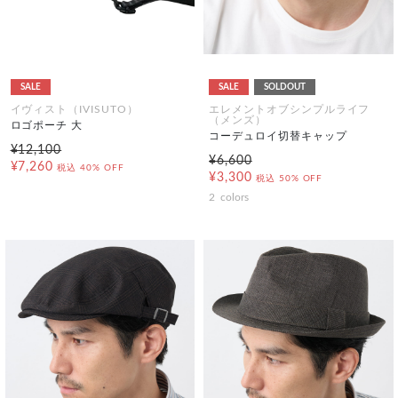
SALE
SALE
SOLDOUT
イヴィスト（IVISUTO）
エレメントオブシンプルライフ
（メンズ）
ロゴポーチ 大
コーデュロイ切替キャップ
¥12,100
¥6,600
¥7,260
税込
40% OFF
¥3,300
税込
50% OFF
2
colors