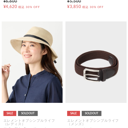
¥6,600
¥5,500
¥4,620
¥3,850
税込
30% OFF
税込
30% OFF
SALE
SOLDOUT
SALE
SOLDOUT
エレメントオブシンプルライフ
エレメントオブシンプルライフ
（レディス）
（メンズ）