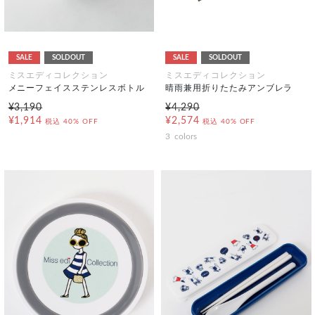
SALE
SOLDOUT
SALE
SOLDOUT
ミスエディコレクション
ミスエディコレクション
メニーフェイスステンレスボトル
晴雨兼用折りたたみアンブレラ
¥3,190
¥4,290
¥1,914
¥2,574
税込
40% OFF
税込
40% OFF
3
colors