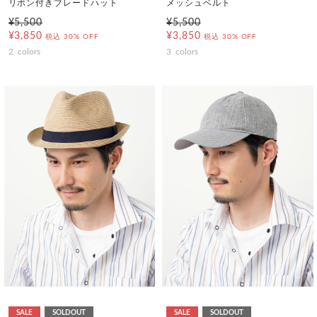
リボン付きブレードハット
メッシュベルト
¥5,500
¥5,500
¥3,850
¥3,850
税込
30% OFF
税込
30% OFF
2
colors
3
colors
SALE
SOLDOUT
SALE
SOLDOUT