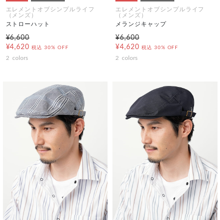
エレメントオブシンプルライフ
エレメントオブシンプルライフ
（メンズ）
（メンズ）
ストローハット
メランジキャップ
¥6,600
¥6,600
¥4,620
¥4,620
税込
30% OFF
税込
30% OFF
2
colors
2
colors