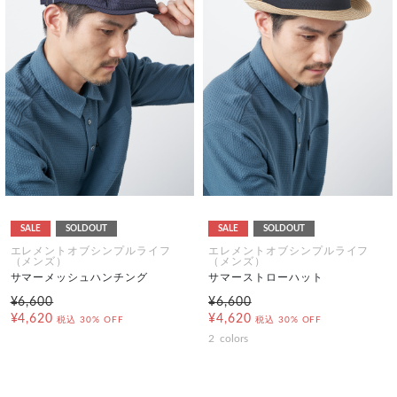
SALE
SOLDOUT
SALE
SOLDOUT
エレメントオブシンプルライフ
エレメントオブシンプルライフ
（メンズ）
（メンズ）
サマーメッシュハンチング
サマーストローハット
¥6,600
¥6,600
¥4,620
¥4,620
税込
30% OFF
税込
30% OFF
2
colors