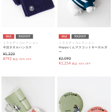
SALE
SOLDOUT
SALE
SOLDOUT
ミスエディコレクション
ミスエディコレクション
今治タオルハンカチ
Happyくんマスコットキーホルダ
ー
¥1,320
¥2,090
¥792
税込
40% OFF
¥1,254
税込
40% OFF