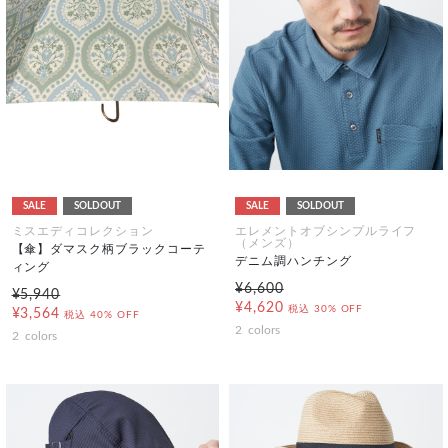
SALE
SOLDOUT
SALE
SOLDOUT
ミスエディコレクション
エレメントオブシンプルライフ
（メンズ）
【傘】ダマスク柄ブラックコーテ
デニム調ハンチング
ィング
¥6,600
¥5,940
¥4,620
税込
30% OFF
¥3,564
税込
40% OFF
2
colors
2
colors