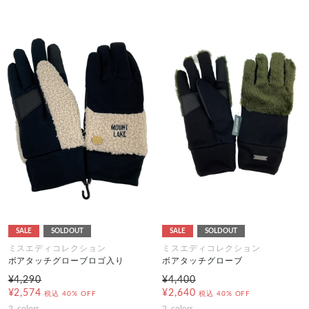
SALE
SOLDOUT
SALE
SOLDOUT
ミスエディコレクション
ミスエディコレクション
ボアタッチグローブロゴ入り
ボアタッチグローブ
¥4,290
¥4,400
¥2,574
¥2,640
税込
40% OFF
税込
40% OFF
2
colors
2
colors