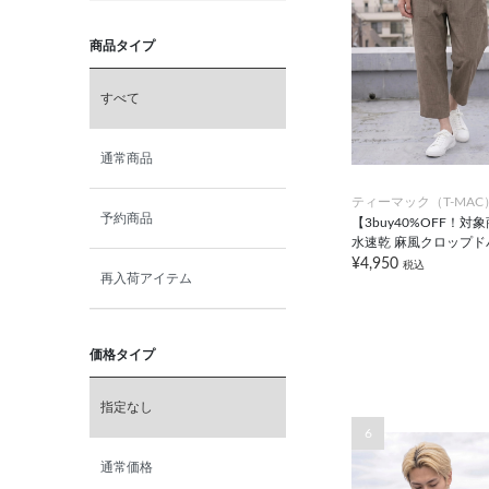
商品タイプ
すべて
通常商品
ティーマック（T-MAC
予約商品
【3buy40%OFF！対
水速乾 麻風クロップド
¥4,950
税込
再入荷アイテム
価格タイプ
指定なし
6
通常価格