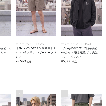
）
ティーマック（T-MAC）
ティーマック（T-MAC）
象商品】吸
【3buy40%OFF！対象商品】ナ
【3buy40%OFF！対象商品】
パンツ
イロンタスラン バギーハーフパ
UVカット 吸水速乾 ポリ天竺 ス
ンツ
タンドブルゾン
¥3,960
¥5,500
税込
税込
7
8