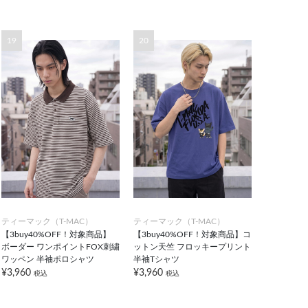
19
20
ティーマック（T-MAC）
ティーマック（T-MAC）
【3buy40%OFF！対象商品】
【3buy40%OFF！対象商品】コ
ボーダー ワンポイントFOX刺繍
ットン天竺 フロッキープリント
ワッペン 半袖ポロシャツ
半袖Tシャツ
¥3,960
¥3,960
税込
税込