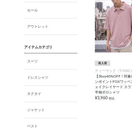
セール
アウトレット
アイテムカテゴリ
スーツ
再入荷
ティーマック（T-MAC
【3buy40%OFF！対
ドレスシャツ
ンポイントFOXワッペ
ェイクレイヤード スラ
半袖ポロシャツ
ネクタイ
¥3,960
税込
ジャケット
ベスト