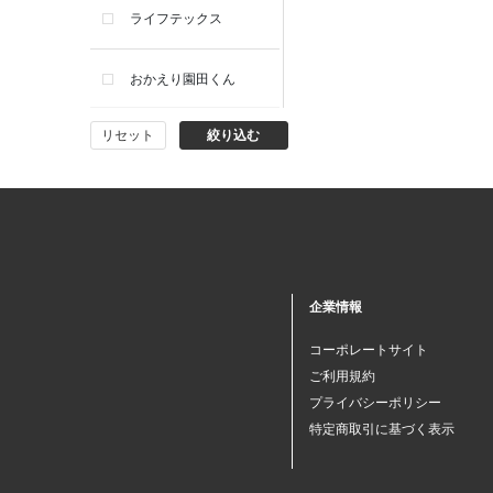
ライフテックス
おかえり園田くん
リセット
絞り込む
ビー・エー・ジー
イヴィスト
ミスエディコレクショ
ン
企業情報
西脇シリーズ
コーポレートサイト
ご利用規約
小泉革店
プライバシーポリシー
特定商取引に基づく表示
シャミー