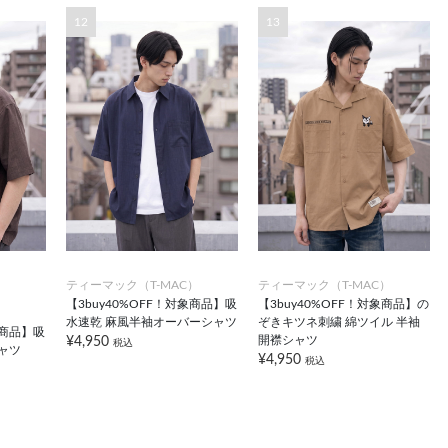
12
13
ティーマック（T-MAC）
ティーマック（T-MAC）
【3buy40%OFF！対象商品】吸
【3buy40%OFF！対象商品】の
）
水速乾 麻風半袖オーバーシャツ
ぞきキツネ刺繍 綿ツイル 半袖
象商品】吸
開襟シャツ
¥4,950
税込
ャツ
¥4,950
税込