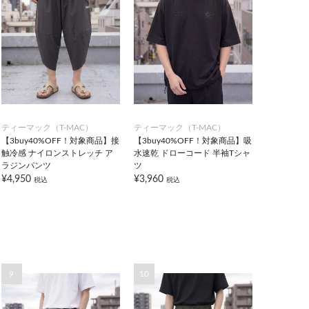
ティーマック（T-MAC）
ティーマック（T-MAC）
【3buy40%OFF！対象商品】接
【3buy40%OFF！対象商品】吸
触冷感 ナイロンストレッチ ア
水速乾 ドローコード 半袖Tシャ
ラジンパンツ
ツ
¥4,950
¥3,960
税込
税込
9
10