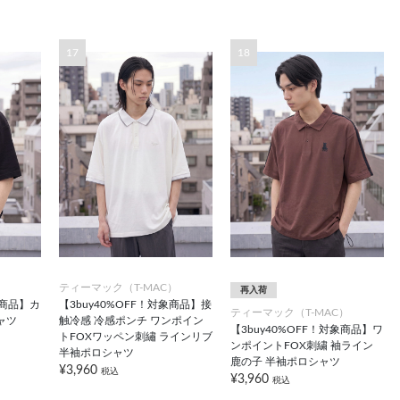
17
18
）
ティーマック（T-MAC）
再入荷
象商品】カ
【3buy40%OFF！対象商品】接
ティーマック（T-MAC）
ャツ
触冷感 冷感ポンチ ワンポイン
【3buy40%OFF！対象商品】ワ
トFOXワッペン刺繡 ラインリブ
ンポイントFOX刺繍 袖ライン
半袖ポロシャツ
鹿の子 半袖ポロシャツ
¥3,960
税込
¥3,960
税込