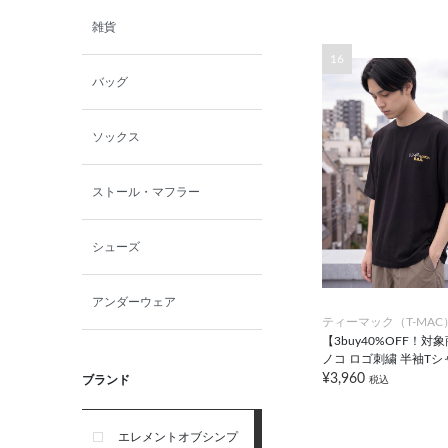
雑貨
16
バッグ
ソックス
ストール・マフラー
シューズ
アンダーウェア
ティーマック（T-MAC
【3buy40%OFF！対
ノコ ロゴ刺繍 半袖Tシ
¥3,960
ブランド
税込
エレメントオブシンプ