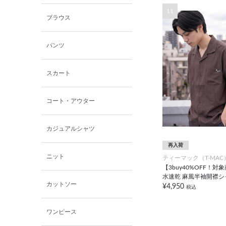
11
ブラウス
パンツ
スカート
コート・アウター
カジュアルシャツ
再入荷
ニット
ティーマック（T-MAC
【3buy40%OFF！対
水速乾 麻風半袖開襟シ
カットソー
¥4,950
税込
ワンピース