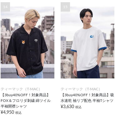
14
15
ティーマック（T-MAC）
ティーマック（T-MAC）
【3buy40%OFF！対象商品】
【3buy40%OFF！対象商品】吸
FOX＆フロリダ刺繍 綿ツイル
水速乾 袖リブ配色 半袖Tシャツ
半袖開襟シャツ
¥3,630
税込
¥4,950
税込