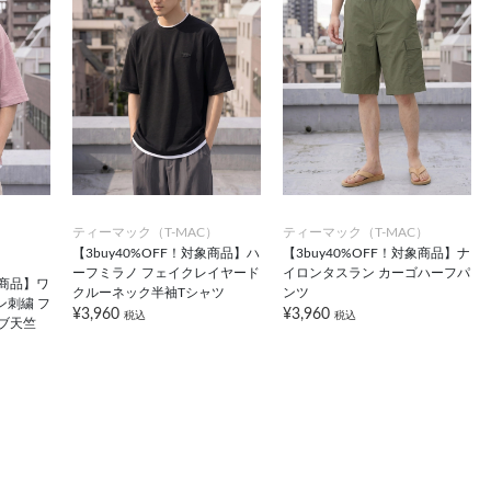
ティーマック（T-MAC）
ティーマック（T-MAC）
【3buy40%OFF！対象商品】ハ
【3buy40%OFF！対象商品】ナ
）
ーフミラノ フェイクレイヤード
イロンタスラン カーゴハーフパ
象商品】ワ
クルーネック半袖Tシャツ
ンツ
ン刺繍 フ
¥3,960
¥3,960
税込
税込
ブ天竺