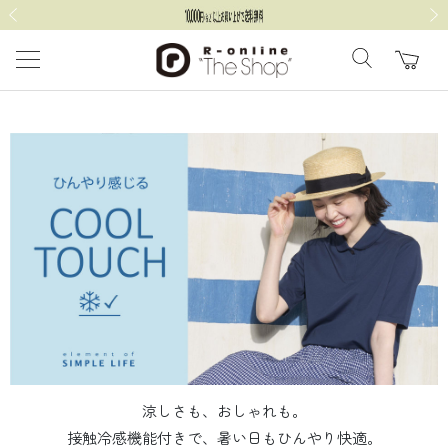
前の画像
次の
涼しさも、おしゃれも。
接触冷感機能付きで、暑い日もひんやり快適。