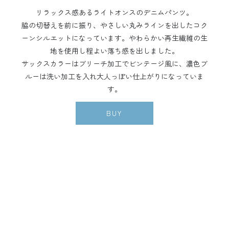
リラックス感あるライトオンスのデニムパンツ。
脇の切替えを前に振り、やさしい丸みラインを出したコク
ーンシルエットになっています。やわらかい再生繊維の生
地を使用し程よい落ち感を出しました。
サックスカラーはブリーチ加工でビンテージ風に、濃色ブ
ルーは洗い加工を入れ大人っぽい仕上がりになっていま
す。
BUY