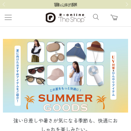
前の画像
次の
強い日差しや暑さが気になる季節も、快適にお
しゃれを楽しみたい。