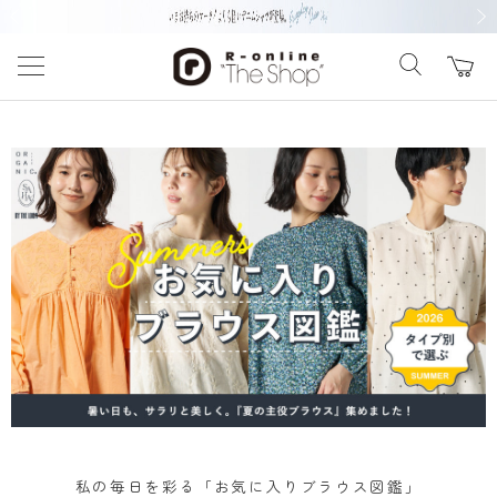
前の画像
次の
私の毎日を彩る「お気に入りブラウス図鑑」