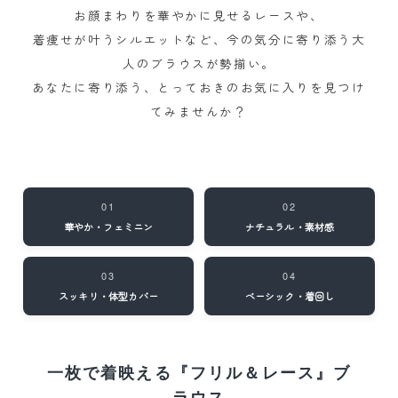
お顔まわりを華やかに見せるレースや、
着痩せが叶うシルエットなど、今の気分に寄り添う大
人のブラウスが勢揃い。
あなたに寄り添う、とっておきのお気に入りを見つけ
てみませんか？
01
02
華やか・フェミニン
ナチュラル・素材感
03
04
スッキリ・体型カバー
ベーシック・着回し
一枚で着映える
『フリル＆レース』ブ
ラウス