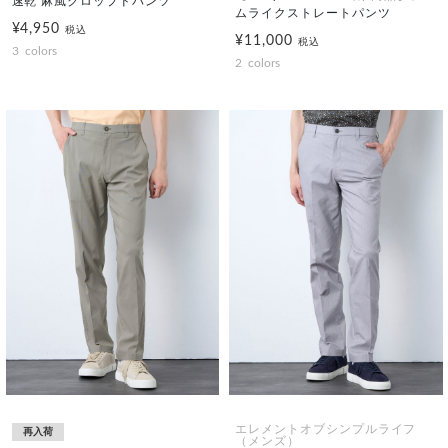
速乾 麻風クロップドパンツ
ムライクストレートパンツ
¥4,950
税込
¥11,000
税込
3
colors
2
colors
エレメントオブシンプルライフ
再入荷
（メンズ）