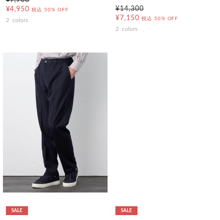
¥9,900
¥14,300
¥4,950
税込
50% OFF
¥7,150
税込
50% OFF
2
colors
2
colors
SALE
SALE