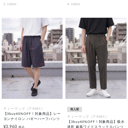
2
colors
4
colors
ティーマック（T-MAC）
再入荷
【3buy40%OFF！対象商品】レー
ティーマック（T-MAC）
ヨンナイロン バギーハーフパンツ
【3buy40%OFF！対象商品】吸水
¥3,960
速乾 麻風ワイドスラックスパンツ
税込