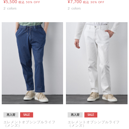
¥5,500
¥7,700
税込
50% OFF
税込
30% OFF
2
colors
2
colors
再入荷
SALE
再入荷
SALE
エレメントオブシンプルライフ
エレメントオブシンプルライフ
（メンズ）
（メンズ）