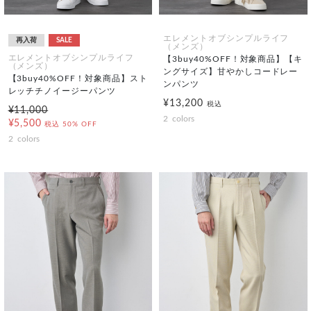
エレメントオブシンプルライフ
再入荷
SALE
（メンズ）
エレメントオブシンプルライフ
【3buy40%OFF！対象商品】【キ
（メンズ）
ングサイズ】甘やかしコードレー
【3buy40%OFF！対象商品】スト
ンパンツ
レッチチノイージーパンツ
¥13,200
税込
¥11,000
2
colors
¥5,500
税込
50% OFF
2
colors