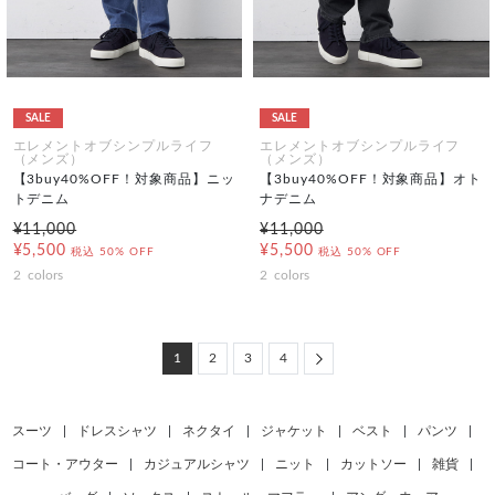
SALE
SALE
エレメントオブシンプルライフ
エレメントオブシンプルライフ
（メンズ）
（メンズ）
【3buy40%OFF！対象商品】ニッ
【3buy40%OFF！対象商品】オト
トデニム
ナデニム
¥11,000
¥11,000
¥5,500
¥5,500
税込
50% OFF
税込
50% OFF
2
colors
2
colors
Next
1
2
3
4
スーツ
|
ドレスシャツ
|
ネクタイ
|
ジャケット
|
ベスト
|
パンツ
|
コート・アウター
|
カジュアルシャツ
|
ニット
|
カットソー
|
雑貨
|