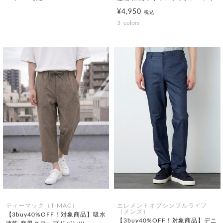
¥4,950
税込
3
colors
ティーマック（T-MAC）
エレメントオブシンプルライフ
（メンズ）
【3buy40%OFF！対象商品】吸水
【3buy40%OFF！対象商品】デニ