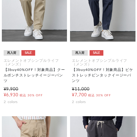
再入荷
SALE
再入荷
SALE
エレメントオブシンプルライフ
エレメントオブシンプルライフ
（メンズ）
（メンズ）
【3buy40%OFF！対象商品】クー
【3buy40%OFF！対象商品】ピケ
ルポンチストレッチイージーパン
ストレッチピンタックイージーパ
ツ
ンツ
¥9,900
¥11,000
¥6,930
¥7,700
税込
30% OFF
税込
30% OFF
2
colors
2
colors