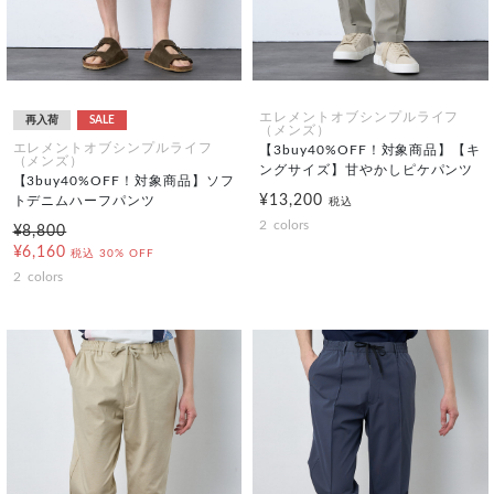
エレメントオブシンプルライフ
再入荷
SALE
（メンズ）
エレメントオブシンプルライフ
【3buy40%OFF！対象商品】【キ
（メンズ）
ングサイズ】甘やかしピケパンツ
【3buy40%OFF！対象商品】ソフ
¥13,200
トデニムハーフパンツ
税込
2
colors
¥8,800
¥6,160
税込
30% OFF
2
colors