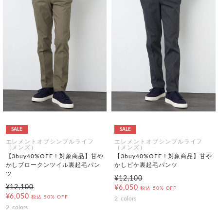
SALE
SALE
エレメントオブシンプルライフ
エレメントオブシンプルライフ
（メンズ）
（メンズ）
【3buy40%OFF！対象商品】甘や
【3buy40%OFF！対象商品】甘や
かしブロークンツイル裏起毛パン
かしピケ裏起毛パンツ
ツ
¥12,100
¥12,100
¥6,050
税込
50% OFF
¥6,050
税込
50% OFF
2
colors
2
colors