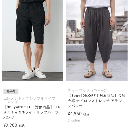
ティーマック（T-MAC）
再入荷
【3buy40%OFF！対象商品】接触
エレメントオブシンプルライフ
冷感 ナイロンストレッチ アラジ
（メンズ）
ンパンツ
【3buy40%OFF！対象商品】ＨＲ
ＡＦＴｅＸ®ライトリップハーフ
¥4,950
税込
パンツ
2
colors
¥9,900
税込