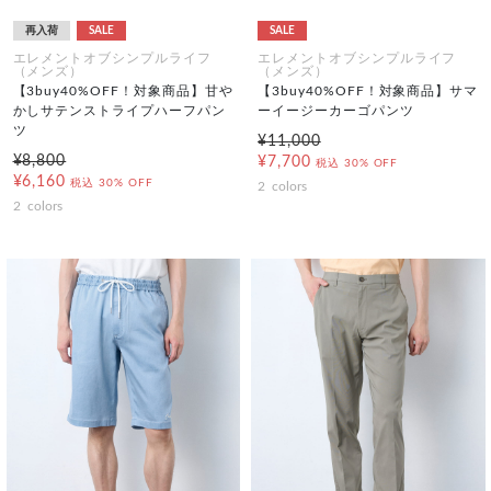
再入荷
SALE
SALE
エレメントオブシンプルライフ
エレメントオブシンプルライフ
（メンズ）
（メンズ）
【3buy40%OFF！対象商品】甘や
【3buy40%OFF！対象商品】サマ
かしサテンストライプハーフパン
ーイージーカーゴパンツ
ツ
¥11,000
¥8,800
¥7,700
税込
30% OFF
¥6,160
税込
30% OFF
2
colors
2
colors