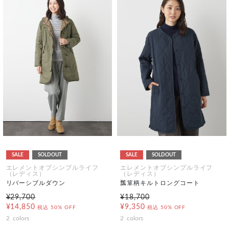
SALE
SOLDOUT
SALE
SOLDOUT
エレメントオブシンプルライフ
エレメントオブシンプルライフ
（レディス）
（レディス）
リバーシブルダウン
瓢箪柄キルトロングコート
¥29,700
¥18,700
¥14,850
¥9,350
税込
50% OFF
税込
50% OFF
2
colors
2
colors