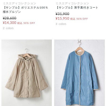
ミスエディコレクション
ミスエディコレクション
【サンプル】ポリエステル100％
【サンプル】薄手裏付きコート
撥水ブルゾン
¥31,900
¥28,600
¥15,950
税込
50% OFF
¥14,300
税込
50% OFF
3
colors
2
colors