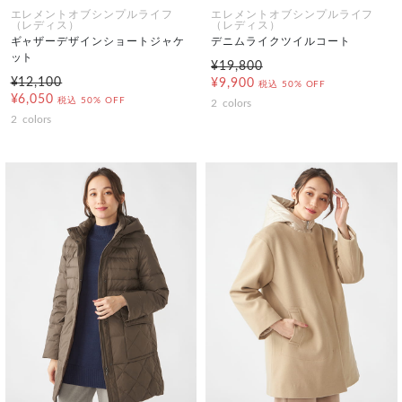
エレメントオブシンプルライフ
エレメントオブシンプルライフ
（レディス）
（レディス）
ギャザーデザインショートジャケ
デニムライクツイルコート
ット
¥19,800
¥12,100
¥9,900
税込
50% OFF
¥6,050
税込
50% OFF
2
colors
2
colors