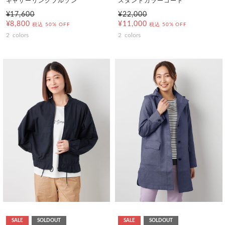
ギャザーリングブルゾン
スタンドカラーコート
¥17,600
¥22,000
¥8,800
¥11,000
税込
50% OFF
税込
50% OFF
2
colors
2
colors
SALE
SOLDOUT
SALE
SOLDOUT