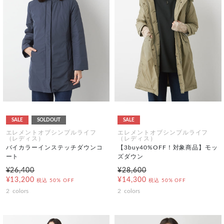
SALE
SOLDOUT
SALE
エレメントオブシンプルライフ
エレメントオブシンプルライフ
（レディス）
（レディス）
バイカラーインステッチダウンコ
【3buy40%OFF！対象商品】モッ
ート
ズダウン
¥26,400
¥28,600
¥13,200
¥14,300
税込
50% OFF
税込
50% OFF
2
colors
2
colors