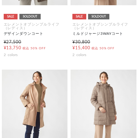
SALE
SOLDOUT
SALE
SOLDOUT
エレメントオブシンプルライフ
エレメントオブシンプルライフ
（レディス）
（レディス）
デザインダウンコート
ミルドジャージ3WAYコート
¥27,500
¥30,800
¥13,750
¥15,400
税込
50% OFF
税込
50% OFF
2
colors
2
colors