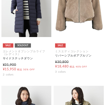
SALE
SOLDOUT
SALE
エレメントオブシンプルライフ
ミスエディコレクション
（レディス）
リバーシブルボアブルゾン
サイドステッチダウン
¥30,800
¥31,900
¥18,480
税込
40% OFF
¥15,950
税込
50% OFF
3
colors
2
colors