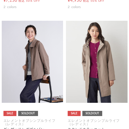
¥7,150
¥4,950
税込
50% OFF
税込
50% OFF
2
colors
2
colors
SALE
SOLDOUT
SALE
SOLDOUT
エレメントオブシンプルライフ
エレメントオブシンプルライフ
（レディス）
（レディス）