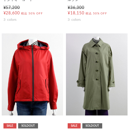
¥57,200
¥36,300
¥28,600
¥18,150
税込
50% OFF
税込
50% OFF
3
colors
3
colors
SALE
SOLDOUT
SALE
SOLDOUT