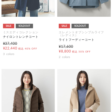
SALE
SOLDOUT
SALE
SOLDOUT
ミスエディコレクション
エレメントオブシンプルライフ
（レディス）
ナイロントレンチコート
ライトフーディーコート
¥37,400
¥17,600
¥22,440
税込
40% OFF
¥8,800
税込
50% OFF
3
colors
2
colors