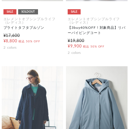
SALE
SOLDOUT
SALE
エレメントオブシンプルライフ
エレメントオブシンプルライフ
（レディス）
（レディス）
ブライトタフタブルゾン
【3buy40%OFF！対象商品】リバ
ーパイピングコート
¥17,600
¥19,800
¥8,800
税込
50% OFF
¥9,900
税込
50% OFF
2
colors
2
colors