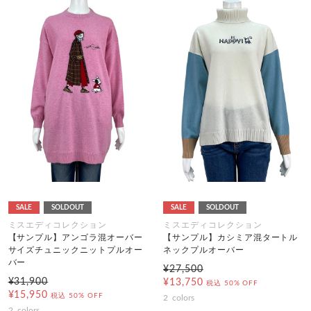
SALE
SOLDOUT
SALE
SOLDOUT
ミスエディコレクション
ミスエディコレクション
【サンプル】アンゴラ混オーバー
【サンプル】カシミア混タートル
サイズチュニックニットプルオー
ネックプルオーバー
バー
¥27,500
¥31,900
¥13,750
税込
50% OFF
¥15,950
税込
50% OFF
2
colors
2
colors