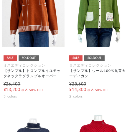
SALE
SOLDOUT
SALE
SOLDOUT
ミスエディコレクション
ミスエディコレクション
【サンプル】トロンプルイユモッ
【サンプル】ウール100％丸首カ
クネックラグランプルオーバー
ーディガン
¥26,400
¥28,600
¥13,200
¥14,300
税込
50% OFF
税込
50% OFF
3
colors
2
colors