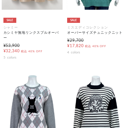
SALE
SALE
シャミー
ミスエディコレクション
カシミヤ無地リンクスプルオーバ
オーバーサイズチュニックニット
ー
¥29,700
¥53,900
¥17,820
税込
40% OFF
¥32,340
税込
40% OFF
4
colors
5
colors