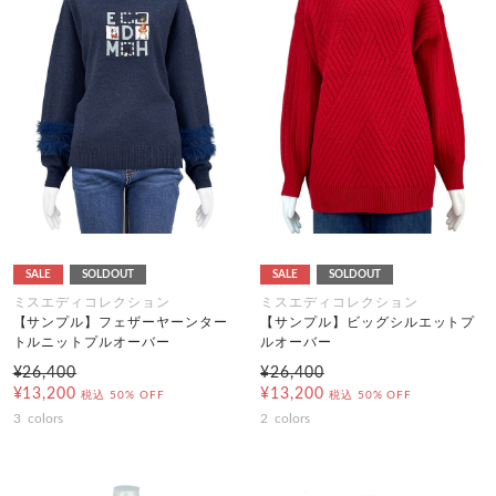
SALE
SOLDOUT
SALE
SOLDOUT
ミスエディコレクション
ミスエディコレクション
【サンプル】フェザーヤーンター
【サンプル】ビッグシルエットプ
トルニットプルオーバー
ルオーバー
¥26,400
¥26,400
¥13,200
¥13,200
税込
50% OFF
税込
50% OFF
3
colors
2
colors