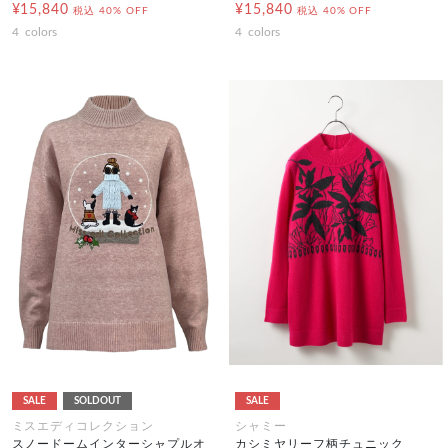
¥15,840
¥15,840
税込
40% OFF
税込
40% OFF
4
colors
4
colors
SALE
SOLDOUT
SALE
ミスエディコレクション
シャミー
スノードームインターシャプルオ
カシミヤリーフ柄チュニック