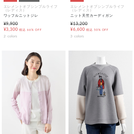
エレメントオブシンプルライフ
エレメントオブシンプルライフ
（レディス）
（レディス）
ワッフルニットジレ
ニット天竺カーディガン
¥9,900
¥13,200
¥3,300
¥6,600
税込
66% OFF
税込
50% OFF
2
colors
3
colors