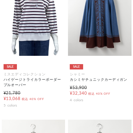
SALE
SALE
ミスエディコレクション
シャミー
ハイゲージトライカラーボーダー
カシミヤチュニックカーディガン
プルオーバー
¥53,900
¥21,780
¥32,340
税込
40% OFF
¥13,068
税込
40% OFF
4
colors
5
colors