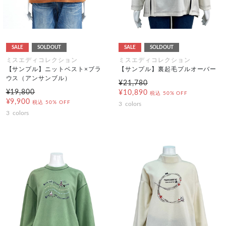
SALE
SOLDOUT
SALE
SOLDOUT
ミスエディコレクション
ミスエディコレクション
【サンプル】ニットベスト×ブラ
【サンプル】裏起毛プルオーバー
ウス（アンサンブル）
¥21,780
¥19,800
¥10,890
税込
50% OFF
¥9,900
税込
50% OFF
3
colors
3
colors