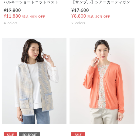
バルキーショートニットベスト
【サンプル】シアーカーディガン
¥19,800
¥17,600
¥11,880
¥8,800
税込
40% OFF
税込
50% OFF
4
colors
2
colors
SALE
SOLDOUT
SALE