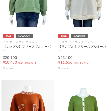
SALE
SOLDOUT
SALE
SOLDOUT
ミスエディコレクション
ミスエディコレクション
【サンプル】フリースプルオーバ
【サンプル】フリースプルオーバ
ー
ー
¥20,900
¥23,100
¥10,450
¥11,550
税込
50% OFF
税込
50% OFF
3
colors
3
colors