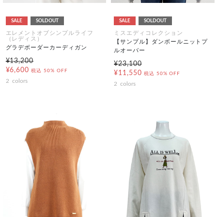
SALE
SOLDOUT
SALE
SOLDOUT
エレメントオブシンプルライフ
ミスエディコレクション
（レディス）
【サンプル】ダンボールニットプ
グラデボーダーカーディガン
ルオーバー
¥13,200
¥23,100
¥6,600
税込
50% OFF
¥11,550
税込
50% OFF
2
colors
2
colors