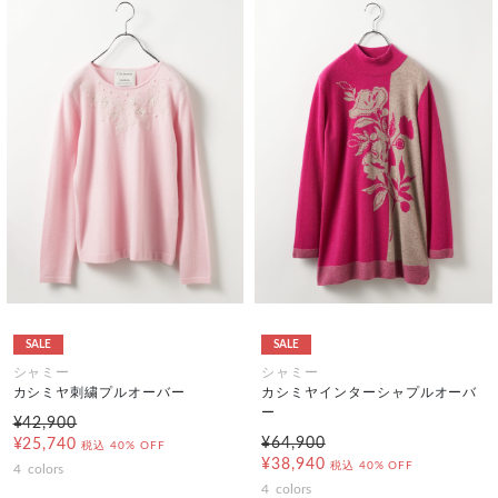
SALE
SALE
シャミー
シャミー
カシミヤ刺繍プルオーバー
カシミヤインターシャプルオーバ
ー
¥42,900
¥64,900
¥25,740
税込
40% OFF
¥38,940
税込
40% OFF
4
colors
4
colors