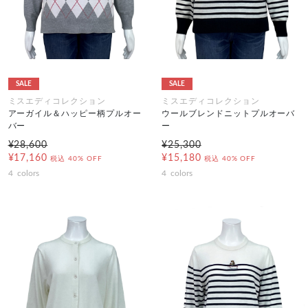
SALE
SALE
ミスエディコレクション
ミスエディコレクション
アーガイル＆ハッピー柄プルオー
ウールブレンドニットプルオーバ
バー
ー
¥28,600
¥25,300
¥17,160
¥15,180
税込
40% OFF
税込
40% OFF
4
colors
4
colors