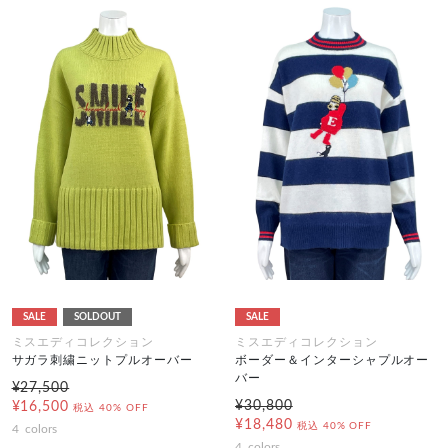
SALE
SOLDOUT
SALE
ミスエディコレクション
ミスエディコレクション
サガラ刺繍ニットプルオーバー
ボーダー＆インターシャプルオー
バー
¥27,500
¥30,800
¥16,500
税込
40% OFF
¥18,480
税込
40% OFF
4
colors
4
colors