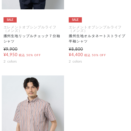
SALE
SALE
エレメントオブシンプルライフ
エレメントオブシンプルライフ
（メンズ）
（メンズ）
播州生地リップルチェック７分袖
播州生地オルタネートストライプ
シャツ
半袖シャツ
¥9,900
¥8,800
¥4,950
¥4,400
税込
50% OFF
税込
50% OFF
2
colors
2
colors