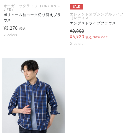
オーガニックライフ（ORGANIC
SALE
LIFE）
エレメントオブシンプルライフ
ボリューム袖ヨーク切り替えブラ
（レディス）
ウス
エンブストライプブラウス
¥3,278
税込
¥9,900
2
colors
¥6,930
税込
30% OFF
2
colors