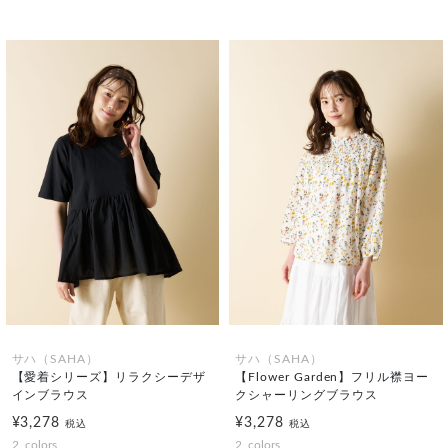
サハ（SAHA）
サハ（SAHA）
【愛着シリーズ】リラクシーデザ
【Flower Garden】フリル襟ヨー
インブラウス
クシャーリングブラウス
¥3,278
¥3,278
税込
税込
2
colors
2
colors