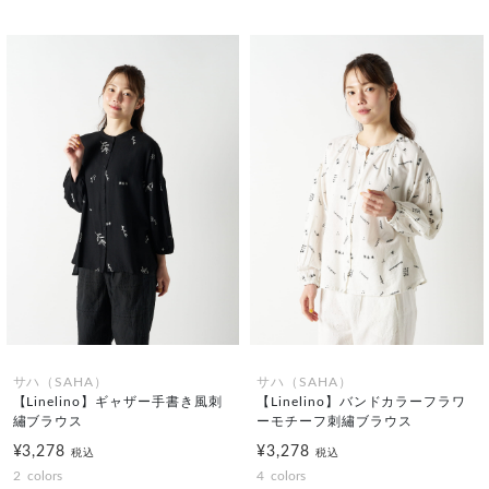
サハ（SAHA）
サハ（SAHA）
【Linelino】ギャザー手書き風刺
【Linelino】バンドカラーフラワ
繡ブラウス
ーモチーフ刺繡ブラウス
¥3,278
¥3,278
税込
税込
2
colors
4
colors