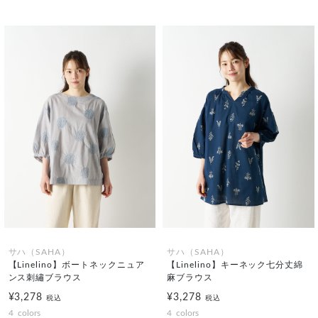
サハ（SAHA）
サハ（SAHA）
【Linelino】ボートネックニュア
【Linelino】キーネック七分丈綿
ンス刺繡ブラウス
麻ブラウス
¥3,278
¥3,278
税込
税込
4
colors
4
colors