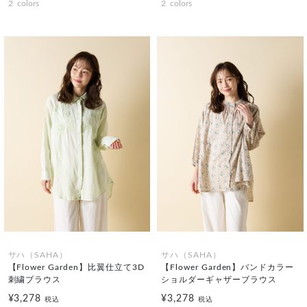
2
colors
2
colors
サハ（SAHA）
サハ（SAHA）
【Flower Garden】比翼仕立て3D
【Flower Garden】バンドカラー
刺繍ブラウス
ショルダーギャザーブラウス
¥3,278
¥3,278
税込
税込