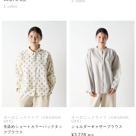
3
colors
6
colors
オーガニックライフ（ORGANIC
オーガニックライフ（ORGANIC
LIFE）
LIFE）
先染めショートカラーバックタッ
ショルダーギャザーブラウス
クブラウス
¥3,278
税込