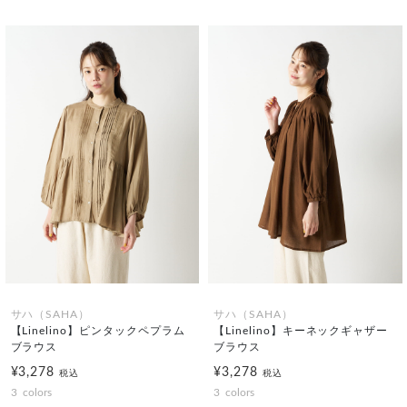
サハ（SAHA）
サハ（SAHA）
【Linelino】ピンタックペプラム
【Linelino】キーネックギャザー
ブラウス
ブラウス
¥3,278
¥3,278
税込
税込
3
colors
3
colors