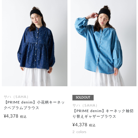
サハ（SAHA）
SOLDOUT
【PRIME denim】小花柄キーネッ
サハ（SAHA）
クペプラムブラウス
【PRIME denim】キーネック袖切
¥4,378
り替えギャザーブラウス
税込
¥4,378
税込
2
colors