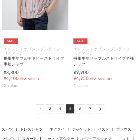
SALE
SALE
エレメントオブシンプルライフ
エレメントオブシンプルライフ
（メンズ）
（メンズ）
播州生地マルチドビーストライプ
播州生地リップルストライプ半袖
半袖シャツ
シャツ
¥8,800
¥9,900
¥4,400
¥4,950
税込
50% OFF
税込
50% OFF
2
colors
2
colors
Previous
Next
3
4
5
6
7
スーツ
|
ドレスシャツ
|
ネクタイ
|
ジャケット
|
ベスト
|
ブラウス
|
パンツ
|
スカート
|
コート・アウター
|
カジュアルシャツ
|
ニット
|