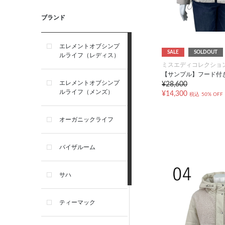
ブランド
エレメントオブシンプ
SALE
SOLDOUT
ルライフ（レディス）
ミスエディコレクショ
【サンプル】フード付
エレメントオブシンプ
¥28,600
ルライフ（メンズ）
¥14,300
税込
50% OFF
オーガニックライフ
バイザルーム
サハ
ティーマック