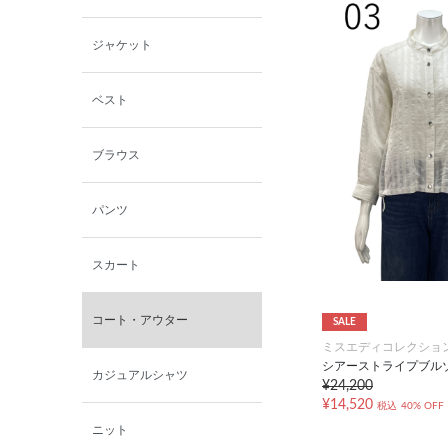
小泉革店
ジャケット
シャミー
ベスト
パーソンズジーンズ
ブラウス
ファインデーション
パンツ
ローズペッシュ / パル
モンド
スカート
コート・アウター
SALE
ミスエディコレクショ
シアーストライプブル
カジュアルシャツ
¥24,200
¥14,520
税込
40% OFF
ニット