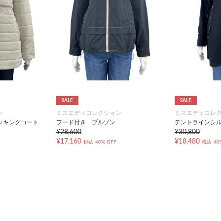
SALE
SALE
ン
ミスエディコレクション
ミスエディコレ
ッキングコート
フード付き ブルゾン
テントラインシ
¥28,600
¥30,800
¥17,160
¥18,480
税込
40% OFF
税込
40