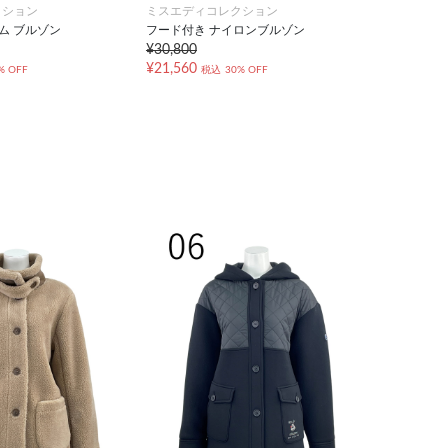
クション
ミスエディコレクション
ニム ブルゾン
フード付き ナイロンブルゾン
¥30,800
¥21,560
% OFF
税込
30% OFF