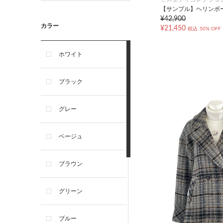
【サンプル】ヘリンボ
¥42,900
カラー
¥21,450
税込
50% OFF
ホワイト
ブラック
グレー
ベージュ
ブラウン
グリーン
ブルー