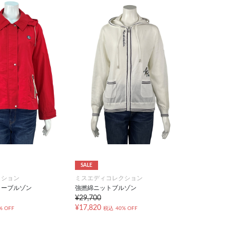
SALE
クション
ミスエディコレクション
ャーブルゾン
強撚綿ニットブルゾン
¥29,700
¥17,820
% OFF
税込
40% OFF