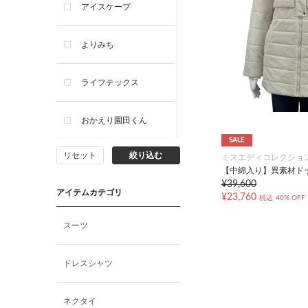
アイスケープ
よりみち
ライフテックス
おかえり園田くん
SALE
リセット
絞り込む
ミスエディコレクショ
ビー・エー・ジー
【中綿入り】異素材ド
¥39,600
アイテムカテゴリ
イヴィスト
¥23,760
税込
40% OFF
スーツ
ミスエディコレクショ
ン
ドレスシャツ
西脇シリーズ
ネクタイ