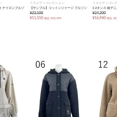
ン
ミスエディコレクション
ミスエディコレ
き ナイロンブルゾ
【サンプル】コットンジャージ ブルゾン
2.2オンス 綾デ
¥23,100
¥24,200
¥11,550
¥16,940
税込
50% OFF
税込
30