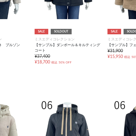
SALE
SOLDOUT
SALE
SOLD
ン
ミスエディコレクション
ミスエディコレ
き ブルゾン
【サンプル】ダンボール＆キルティング
【サンプル】フ
コート
¥31,900
¥37,400
¥15,950
税込
50
¥18,700
税込
50% OFF