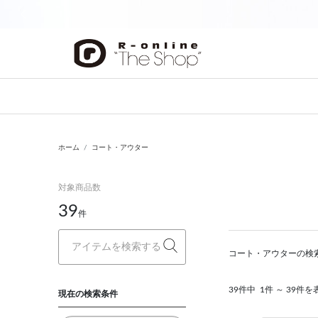
前の画像
ホーム
コート・アウター
対象商品数
39
件
コート・アウターの検
39件中
1件 ～ 39件を
現在の検索条件