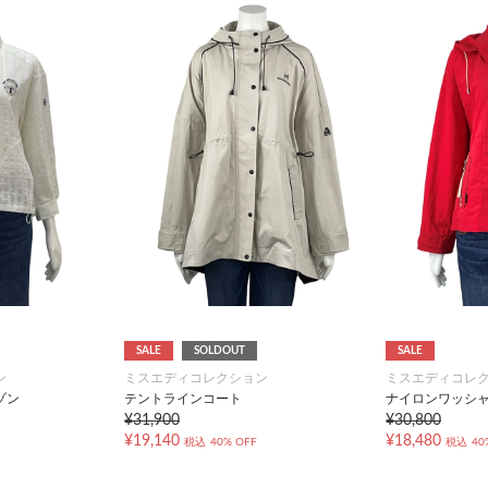
SALE
SOLDOUT
SALE
ン
ミスエディコレクション
ミスエディコレ
ゾン
テントラインコート
ナイロンワッシ
¥31,900
¥30,800
¥19,140
¥18,480
税込
40% OFF
税込
40