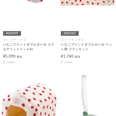
SOLDOUT
SOLDOUT
ライフテックス
ライフテックス
いちごプリントダブルガーゼ スク
いちごプリントダブルガーゼ ペッ
エアペットベッドM
ト用 ブランケット
¥5,390
¥1,760
税込
税込
2
colors
2
colors