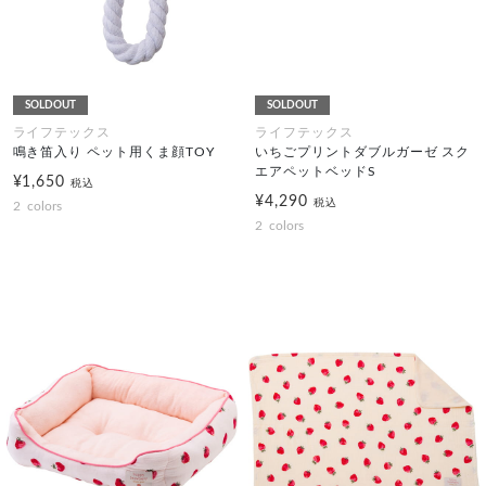
SOLDOUT
SOLDOUT
ライフテックス
ライフテックス
鳴き笛入り ペット用くま顔TOY
いちごプリントダブルガーゼ スク
エアペットベッドS
¥1,650
税込
¥4,290
税込
2
colors
2
colors