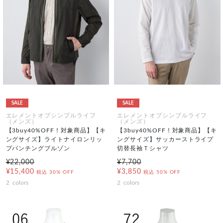
SALE
SALE
エレメントオブシンプルライフ
エレメントオブシンプルライフ
（メンズ）
（メンズ）
【3buy40%OFF！対象商品】【キ
【3buy40%OFF！対象商品】【キ
ングサイズ】ライトナイロンリッ
ングサイズ】サッカーストライプ
プパンチングブルゾン
切替長袖Ｔシャツ
¥22,000
¥7,700
¥15,400
¥3,850
税込
30% OFF
税込
50% OFF
2
colors
2
colors