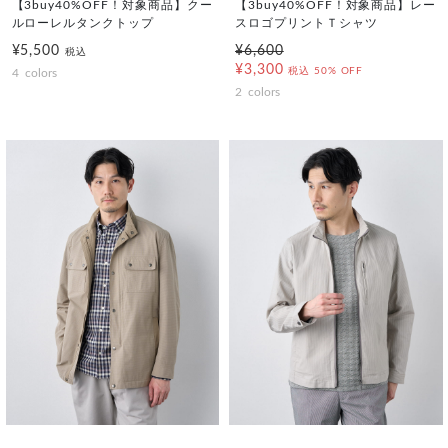
【3buy40%OFF！対象商品】クー
【3buy40%OFF！対象商品】レー
ルローレルタンクトップ
スロゴプリントＴシャツ
¥5,500
¥6,600
税込
¥3,300
税込
50% OFF
4
colors
2
colors