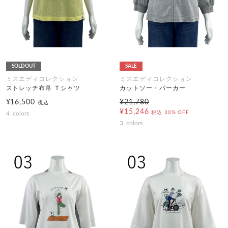
SOLDOUT
SALE
ミスエディコレクション
ミスエディコレクション
ストレッチ布帛 Ｔシャツ
カットソー・パーカー
¥16,500
¥21,780
税込
¥15,246
税込
30% OFF
4
colors
3
colors