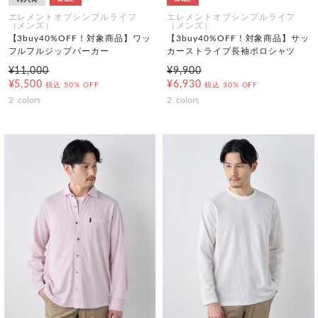
エレメントオブシンプルライフ
エレメントオブシンプルライフ
（メンズ）
（メンズ）
【3buy40%OFF！対象商品】ワッ
【3buy40%OFF！対象商品】サッ
フルフルジップパーカー
カーストライプ長袖ポロシャツ
¥11,000
¥9,900
¥5,500
¥6,930
税込
50% OFF
税込
30% OFF
2
colors
2
colors