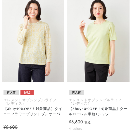
再入荷
SALE
再入荷
エレメントオブシンプルライフ
エレメントオブシンプルライフ
（レディス）
（レディス）
【3buy40%OFF！対象商品】タイ
【3buy40%OFF！対象商品】クー
ニーフラワープリントプルオーバ
ルローレル半袖Tシャツ
ー
¥6,600
税込
¥6,600
4
colors