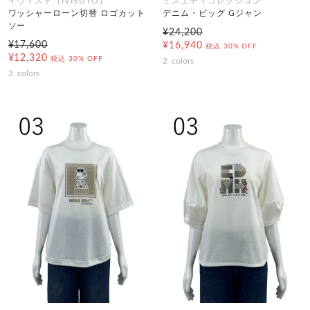
イヴィスト（IVISUTO）
ミスエディコレクション
ワッシャーローン切替 ロゴカット
デニム・ビッグ Gジャン
ソー
¥24,200
¥17,600
¥16,940
税込
30% OFF
¥12,320
税込
30% OFF
2
colors
3
colors