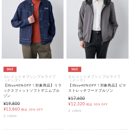
SALE
SALE
エレメントオブシンプルライフ
エレメントオブシンプルライフ
（メンズ）
（メンズ）
【3buy40%OFF！対象商品】リラ
【3buy40%OFF！対象商品】ピケ
ックスフィットソフトデニムブル
ストレッチフードブルゾン
ゾン
¥17,600
¥19,800
¥12,320
税込
30% OFF
¥13,860
税込
30% OFF
2
colors
2
colors