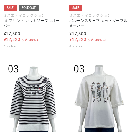
SALE
SOLDOUT
SALE
ミスエディコレクション
ミスエディコレクション
ediプリント カットソープルオー
バルーンスリーブ カットソープル
バー
オーバー
¥17,600
¥17,600
¥12,320
¥12,320
税込
30% OFF
税込
30% OFF
4
colors
4
colors