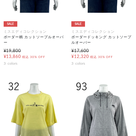
SALE
SALE
ミスエディコレクション
ミスエディコレクション
ボーダー柄 カットソープルオーバ
ボーダードッキング カットソープ
ー
ルオーバー
¥19,800
¥17,600
¥13,860
¥12,320
税込
30% OFF
税込
30% OFF
3
colors
3
colors