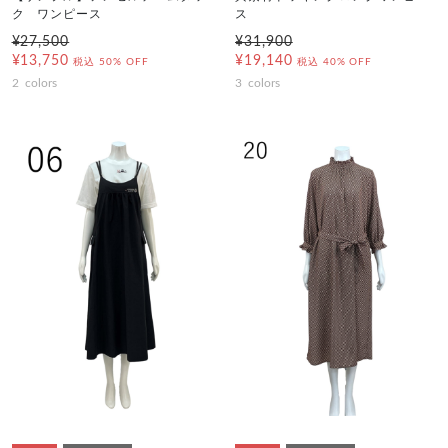
ク ワンピース
ス
¥27,500
¥31,900
¥13,750
¥19,140
税込
50% OFF
税込
40% OFF
2
colors
3
colors