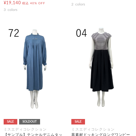
¥19,140
税込
40% OFF
2
colors
3
colors
SALE
SOLDOUT
SALE
ミスエディコレクション
ミスエディコレクション
【サンプル】テンセルデニムタッ
異素材ドッキングロングワンピー