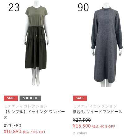
SALE
SOLDOUT
SALE
ミスエディコレクション
ミスエディコレクション
【サンプル】ドッキング ワンピー
微起毛 ツイードワンピース
ス
¥27,500
¥21,780
¥16,500
税込
40% OFF
¥10,890
税込
50% OFF
2
colors