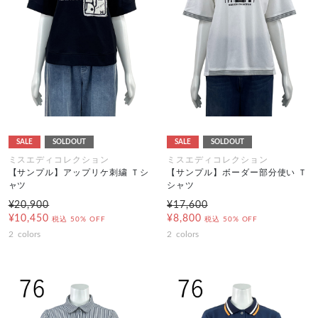
SALE
SOLDOUT
SALE
SOLDOUT
ミスエディコレクション
ミスエディコレクション
【サンプル】アップリケ刺繍 Ｔシ
【サンプル】ボーダー部分使い Ｔ
ャツ
シャツ
¥20,900
¥17,600
¥10,450
¥8,800
税込
50% OFF
税込
50% OFF
2
colors
2
colors