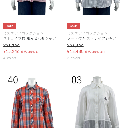
SALE
SALE
ミスエディコレクション
ミスエディコレクション
ストライプ柄 組み合わせシャツ
フード付き ストライプシャツ
¥21,780
¥26,400
¥15,246
¥18,480
税込
30% OFF
税込
30% OFF
4
colors
3
colors