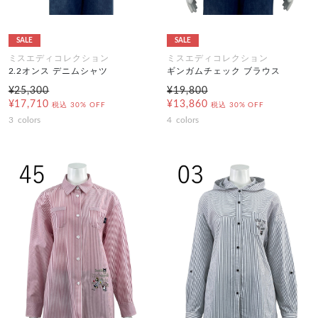
SALE
SALE
ミスエディコレクション
ミスエディコレクション
2.2オンス デニムシャツ
ギンガムチェック ブラウス
¥25,300
¥19,800
¥17,710
¥13,860
税込
30% OFF
税込
30% OFF
3
colors
4
colors