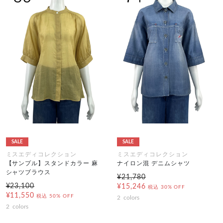
SALE
SALE
ミスエディコレクション
ミスエディコレクション
【サンプル】スタンドカラー 麻
ナイロン混 デニムシャツ
シャツブラウス
¥21,780
¥23,100
¥15,246
税込
30% OFF
¥11,550
税込
50% OFF
2
colors
2
colors