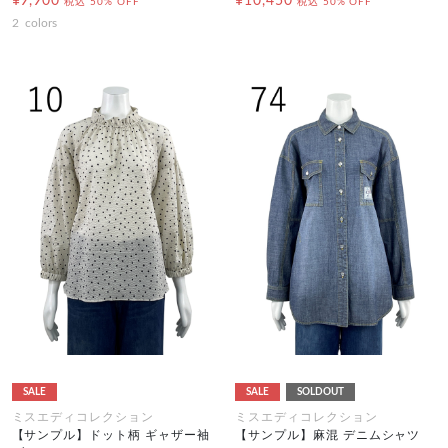
¥9,900
¥10,450
税込
50% OFF
税込
50% OFF
2
colors
SALE
SALE
SOLDOUT
ミスエディコレクション
ミスエディコレクション
【サンプル】ドット柄 ギャザー袖
【サンプル】麻混 デニムシャツ