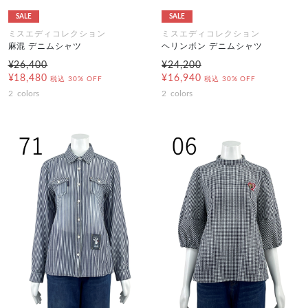
SALE
SALE
ミスエディコレクション
ミスエディコレクション
麻混 デニムシャツ
ヘリンボン デニムシャツ
¥26,400
¥24,200
¥18,480
¥16,940
税込
30% OFF
税込
30% OFF
2
colors
2
colors