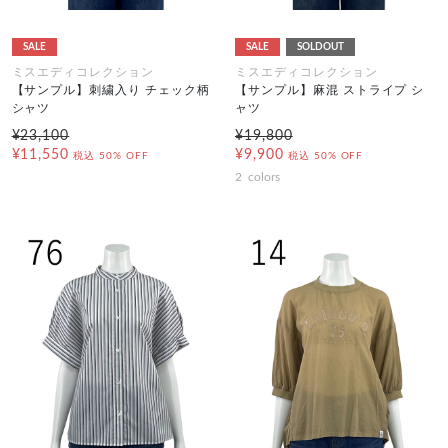
SALE
SALE
SOLDOUT
ミスエディコレクション
ミスエディコレクション
【サンプル】刺繍入り チェック柄
【サンプル】麻混 ストライプ シ
シャツ
ャツ
¥23,100
¥19,800
¥11,550
¥9,900
税込
50% OFF
税込
50% OFF
2
colors