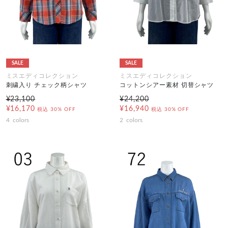
SALE
SALE
ミスエディコレクション
ミスエディコレクション
刺繍入り チェック柄シャツ
コットンシアー素材 切替シャツ
¥23,100
¥24,200
¥16,170
¥16,940
税込
30% OFF
税込
30% OFF
4
colors
2
colors