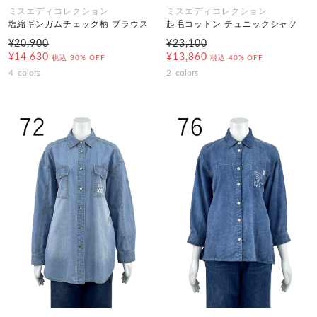
ミスエディコレクション
ミスエディコレクション
塩縮ギンガムチェック柄 ブラウス
起毛コットン チュニックシャツ
¥20,900
¥23,100
¥14,630
¥13,860
税込
30% OFF
税込
40% OFF
4
colors
2
colors