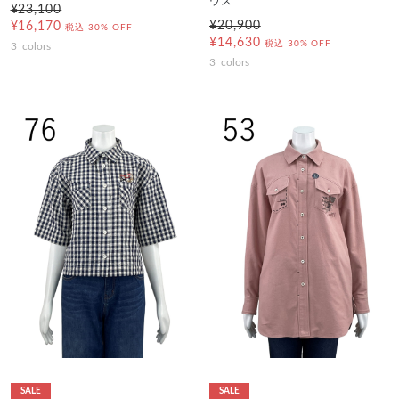
ウス
¥23,100
¥20,900
¥16,170
税込
30% OFF
¥14,630
税込
30% OFF
3
colors
3
colors
SALE
SALE