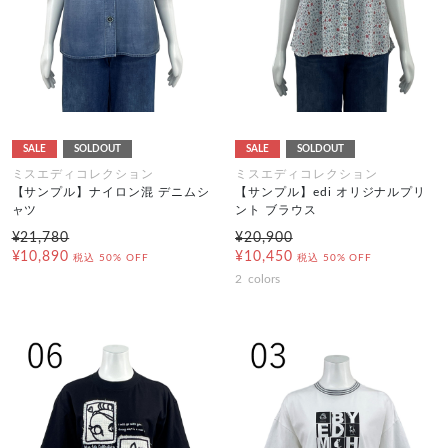
SALE
SOLDOUT
SALE
SOLDOUT
ミスエディコレクション
ミスエディコレクション
【サンプル】ナイロン混 デニムシ
【サンプル】edi オリジナルプリ
ャツ
ント ブラウス
¥21,780
¥20,900
¥10,890
¥10,450
税込
50% OFF
税込
50% OFF
2
colors