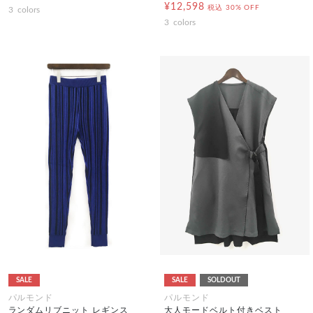
¥12,598
税込
30% OFF
3
colors
3
colors
SALE
SALE
SOLDOUT
パルモンド
パルモンド
ランダムリブニット レギンス
大人モードベルト付きベスト