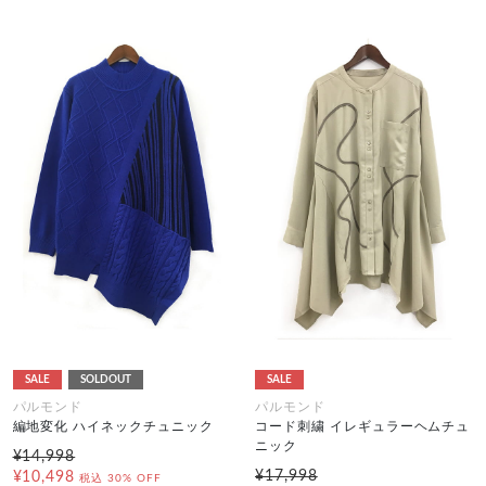
SALE
SOLDOUT
SALE
パルモンド
パルモンド
編地変化 ハイネックチュニック
コード刺繍 イレギュラーヘムチュ
ニック
¥14,998
¥17,998
¥10,498
税込
30% OFF