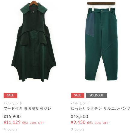
SALE
SALE
SOLDOUT
パルモンド
パルモンド
フード付き 異素材切替ジレ
ゆったりラクチン サルエルパンツ
¥15,900
¥13,500
¥11,129
¥9,450
税込
30% OFF
税込
30% OFF
4
colors
3
colors