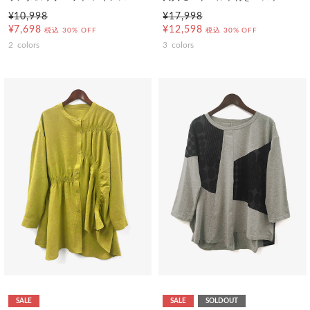
¥10,998
¥17,998
¥7,698
¥12,598
税込
30% OFF
税込
30% OFF
2
colors
3
colors
SALE
SALE
SOLDOUT