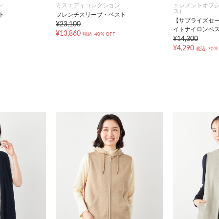
ン
ミスエディコレクション
エレメントオブ
ス）
ト
フレンチスリーブ・ベスト
【サプライズセ
¥23,100
イトナイロンベ
¥13,860
税込
40% OFF
¥14,300
¥4,290
税込
70%