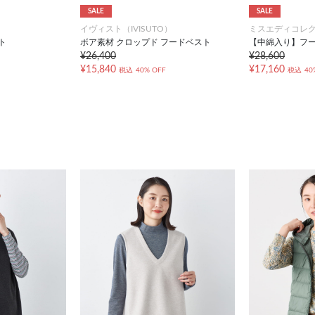
SALE
SALE
）
イヴィスト（IVISUTO）
ミスエディコレ
ト
ボア素材 クロップド フードベスト
【中綿入り】フ
¥26,400
¥28,600
¥15,840
¥17,160
税込
40% OFF
税込
40