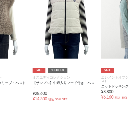
SALE
SOLDOUT
SALE
ン
ミスエディコレクション
エレメントオブ
ス）
スリーブ・ベスト
【サンプル】中綿入りフード付き ベス
ニットドッキン
ト
¥8,800
¥28,600
¥6,160
税込
30%
¥14,300
税込
50% OFF