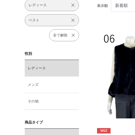
レディース
表示順
ベスト
全て解除
性別
レディース
メンズ
その他
商品タイプ
SALE