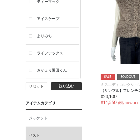
ティーマック
アイスケープ
よりみち
ライフテックス
おかえり園田くん
SALE
SOLDOUT
ミスエディコレクショ
リセット
絞り込む
ビー・エー・ジー
【サンプル】フレンチ
¥23,100
¥11,550
アイテムカテゴリ
税込
50% OFF
イヴィスト
ジャケット
ミスエディコレクショ
ン
ベスト