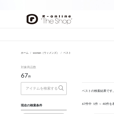
前の画像
ホーム
women（ウィメンズ）
ベスト
対象商品数
67
件
ベストの検索結果です
67件中
1件 ～ 40件を
現在の検索条件