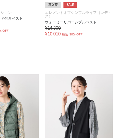
再入荷
SALE
クション
エレメントオブシンプルライフ（レディ
ス）
ード付きベスト
ウォーミーリバーシブルベスト
¥14,300
% OFF
¥10,010
税込
30% OFF