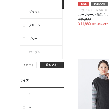
SALE
SOLDOUT
イヴィスト（IVISUTO
ブラウン
ループヤーン 配色ベス
¥19,800
¥11,880
税込
40% OFF
グリーン
ブルー
パープル
リセット
絞り込む
イエロー
ピンク
サイズ
オレンジ
S
レッド
M