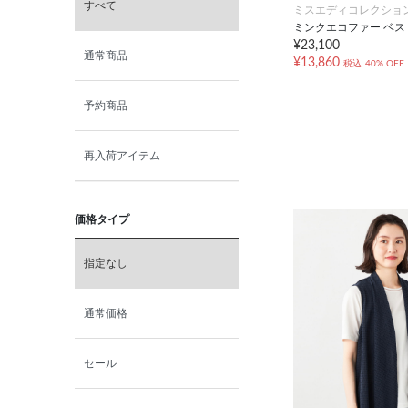
すべて
ミスエディコレクショ
ミンクエコファー ベス
¥23,100
通常商品
¥13,860
税込
40% OFF
予約商品
再入荷アイテム
価格タイプ
指定なし
通常価格
セール