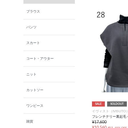
西脇シリーズ
ブラウス
小泉革店
パンツ
シャミー
スカート
パーソンズジーンズ
コート・アウター
ファインデーション
ニット
ローズペッシュ / パル
モンド
カットソー
SALE
SOLDOUT
ワンピース
イヴィスト（IVISUTO
フレンチテリー裏起毛 
雑貨
¥17,600
¥10,560
税込
40% OFF