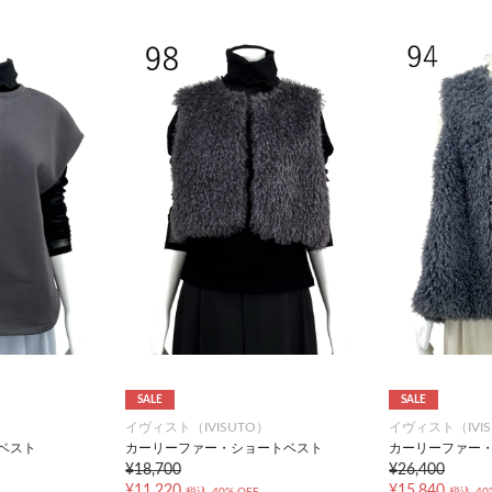
SALE
SALE
）
イヴィスト（IVISUTO）
イヴィスト（IVIS
ベスト
カーリーファー・ショートベスト
カーリーファー
¥18,700
¥26,400
¥11,220
¥15,840
税込
40% OFF
税込
40