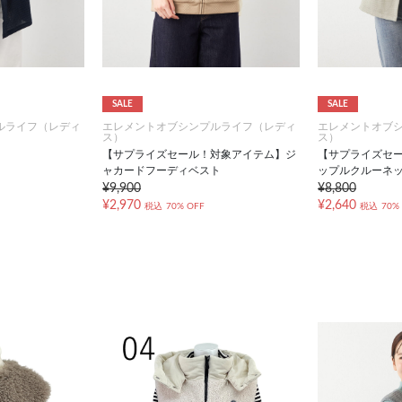
SALE
SALE
ルライフ（レディ
エレメントオブシンプルライフ（レディ
エレメントオブ
ス）
ス）
【サプライズセール！対象アイテム】ジ
【サプライズセ
ャカードフーディベスト
ップルクルーネ
¥9,900
¥8,800
¥2,970
¥2,640
税込
70% OFF
税込
70%