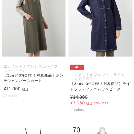
エレメントオブシンプルライフ
SALE
（レディス）
エレメントオブシンプルライフ
【3buy40%OFF！対象商品】ポン
（レディス）
チジャンパースカート
【3buy40%OFF！対象商品】ライ
¥11,000
トソフティデニムワンピース
税込
2
colors
¥14,300
¥7,150
税込
50% OFF
2
colors