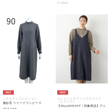
2
colors
SALE
SALE
ミスエディコレクション
エレメントオブシンプルライフ
（レディス）
微起毛 ツイードワンピース
【3buy40%OFF！対象商品】デニ