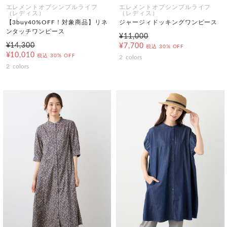
エレメントオブシンプルライフ
エレメントオブシンプルライフ
（レディス）
（レディス）
【3buy40%OFF！対象商品】リネ
ジャージィドッキングワンピース
ンタッチワンピース
¥11,000
¥14,300
¥7,700
税込
30% OFF
¥10,010
税込
30% OFF
2
colors
2
colors