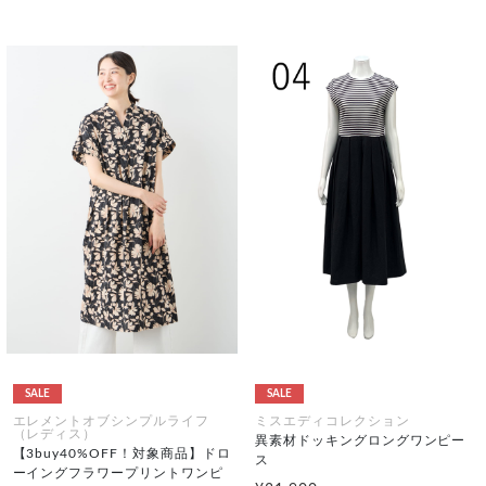
SALE
SALE
エレメントオブシンプルライフ
ミスエディコレクション
（レディス）
異素材ドッキングロングワンピー
【3buy40%OFF！対象商品】ドロ
ス
ーイングフラワープリントワンピ