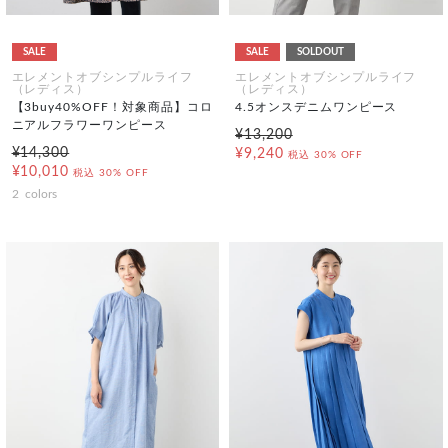
SALE
SALE
SOLDOUT
エレメントオブシンプルライフ
エレメントオブシンプルライフ
（レディス）
（レディス）
【3buy40%OFF！対象商品】コロ
4.5オンスデニムワンピース
ニアルフラワーワンピース
¥13,200
¥14,300
¥9,240
税込
30% OFF
¥10,010
税込
30% OFF
2
colors