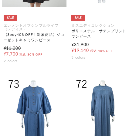
SALE
SALE
エレメントオブシンプルライフ
ミスエディコレクション
（レディス）
ポリエステル サテンプリント
【3buy40%OFF！対象商品】ジョ
ワンピース
ーゼットキャミワンピース
¥31,900
¥11,000
¥19,140
税込
40% OFF
¥7,700
税込
30% OFF
3
colors
2
colors