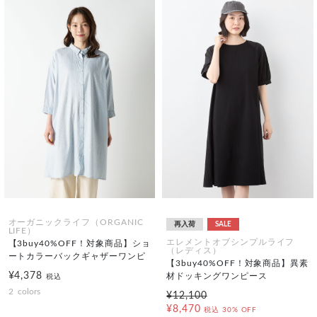
オーガニックライフ（ORGANIC
再入荷
SALE
LIFE）
エレメントオブシンプルライフ
【3buy40%OFF！対象商品】ショ
（レディス）
ートカラーバックギャザーワンピ
【3buy40%OFF！対象商品】異素
¥4,378
材ドッキングワンピース
税込
2
colors
¥12,100
¥8,470
税込
30% OFF