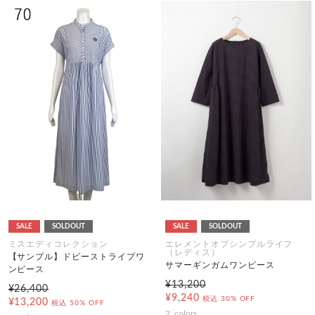
SALE
SOLDOUT
SALE
SOLDOUT
ミスエディコレクション
エレメントオブシンプルライフ
（レディス）
【サンプル】ドビーストライプワ
サマーギンガムワンピース
ンピース
¥13,200
¥26,400
¥9,240
税込
30% OFF
¥13,200
税込
50% OFF
2
colors