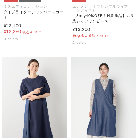
ミスエディコレクション
エレメントオブシンプルライフ
（レディス）
タイプライタージャンパースカー
【3buy40%OFF！対象商品】ムラ
ト
染シャツワンピース
¥23,100
¥13,200
¥13,860
税込
40% OFF
¥6,600
税込
50% OFF
3
colors
2
colors