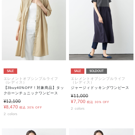
SALE
SALE
SOLDOUT
エレメントオブシンプルライフ
エレメントオブシンプルライフ
（レディス）
（レディス）
【3buy40%OFF！対象商品】タッ
ジャージィドッキングワンピース
クローンチュニックワンピース
¥11,000
¥12,100
¥7,700
税込
30% OFF
¥8,470
税込
30% OFF
2
colors
2
colors