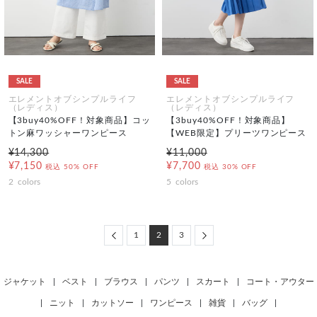
SALE
SALE
エレメントオブシンプルライフ
エレメントオブシンプルライフ
（レディス）
（レディス）
【3buy40%OFF！対象商品】コッ
【3buy40%OFF！対象商品】
トン麻ワッシャーワンピース
【WEB限定】プリーツワンピース
¥14,300
¥11,000
¥7,150
¥7,700
税込
50% OFF
税込
30% OFF
2
colors
5
colors
Previous
Next
1
2
3
ジャケット
|
ベスト
|
ブラウス
|
パンツ
|
スカート
|
コート・アウター
|
ニット
|
カットソー
|
ワンピース
|
雑貨
|
バッグ
|