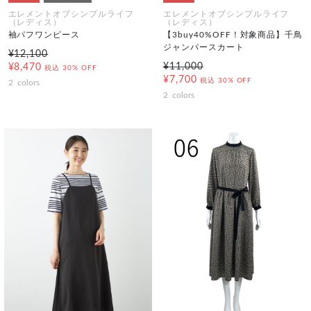
エレメントオブシンプルライフ
エレメントオブシンプルライフ
（レディス）
（レディス）
袖パフワンピース
【3buy40%OFF！対象商品】千鳥
ジャンパースカート
¥12,100
¥11,000
¥8,470
税込
30% OFF
¥7,700
税込
30% OFF
2
colors
2
colors