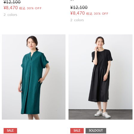
¥12,100
¥12,100
¥8,470
税込
30% OFF
¥8,470
税込
30% OFF
2
colors
2
colors
SALE
SALE
SOLDOUT