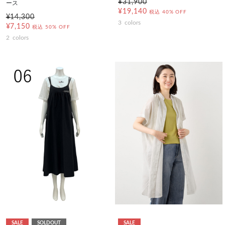
¥31,900
ース
¥19,140
税込
40% OFF
¥14,300
3
colors
¥7,150
税込
50% OFF
2
colors
SALE
SOLDOUT
SALE