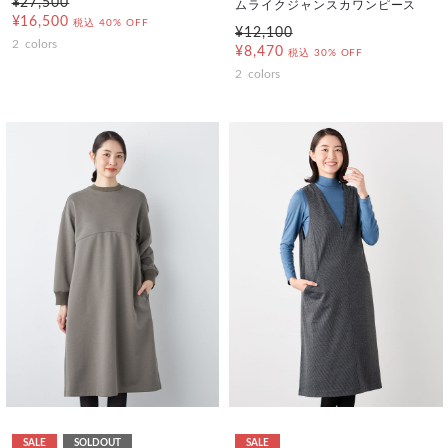
¥27,500
ムライクジャンスカワンピース
¥16,500
税込
40% OFF
¥12,100
2
colors
¥8,470
税込
30% OFF
2
colors
SALE
SOLDOUT
SALE