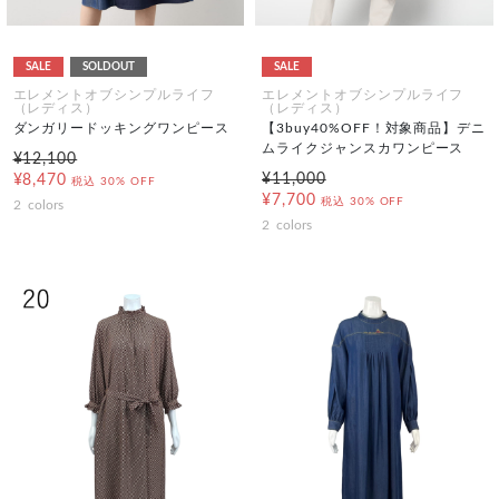
SALE
SOLDOUT
SALE
エレメントオブシンプルライフ
エレメントオブシンプルライフ
（レディス）
（レディス）
ダンガリードッキングワンピース
【3buy40%OFF！対象商品】デニ
ムライクジャンスカワンピース
¥12,100
¥11,000
¥8,470
税込
30% OFF
¥7,700
税込
30% OFF
2
colors
2
colors