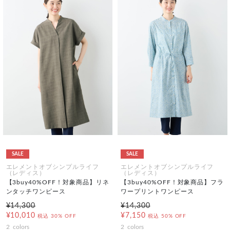
SALE
SALE
エレメントオブシンプルライフ
エレメントオブシンプルライフ
（レディス）
（レディス）
【3buy40%OFF！対象商品】リネ
【3buy40%OFF！対象商品】フラ
ンタッチワンピース
ワープリントワンピース
¥14,300
¥14,300
¥10,010
¥7,150
税込
30% OFF
税込
50% OFF
2
colors
2
colors