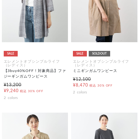
SALE
SALE
SOLDOUT
エレメントオブシンプルライフ
エレメントオブシンプルライフ
（レディス）
（レディス）
【3buy40%OFF！対象商品】ファ
ミニギンガムワンピース
ジーギンガムワンピース
¥12,100
¥13,200
¥8,470
税込
30% OFF
¥9,240
税込
30% OFF
2
colors
2
colors