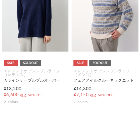
SALE
SOLDOUT
SALE
SOLDOUT
エレメントオブシンプルライフ
エレメントオブシンプルライフ
（レディス）
（メンズ）
Ａラインケーブルプルオーバー
フェアアイルクルーネックニット
¥13,200
¥14,300
¥6,600
¥7,150
税込
50% OFF
税込
50% OFF
2
colors
2
colors