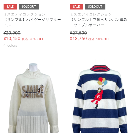
SALE
SOLDOUT
SALE
SOLDOUT
ミスエディコレクション
ミスエディコレクション
【サンプル】ハイゲージリブター
【サンプル】立体ヘリンボン編み
トル
ニットプルオーバー
¥20,900
¥27,500
¥10,450
¥13,750
税込
50% OFF
税込
50% OFF
4
colors