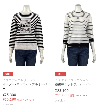
SALE
SALE
ミスエディコレクション
ミスエディコレクション
ボーダー×ロゴニットプルオーバ
強撚綿ニットプルオーバー
ー
¥23,100
¥25,300
¥13,860
税込
40% OFF
¥15,180
税込
40% OFF
5
colors
3
colors