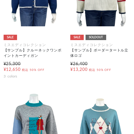
SALE
SALE
SOLDOUT
ミスエディコレクション
ミスエディコレクション
【サンプル】クルーネックワンポ
【サンプル】ボーダータートル立
イントカーディガン
体ロゴ
¥25,300
¥26,400
¥12,650
¥13,200
税込
50% OFF
税込
50% OFF
3
colors