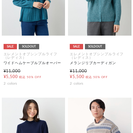
SALE
SOLDOUT
SALE
SOLDOUT
エレメントオブシンプルライフ
エレメントオブシンプルライフ
（レディス）
（レディス）
ワイドヘムケーブルプルオーバー
メランジリブカーディガン
¥11,000
¥11,000
¥5,500
¥5,500
税込
50% OFF
税込
50% OFF
2
colors
2
colors