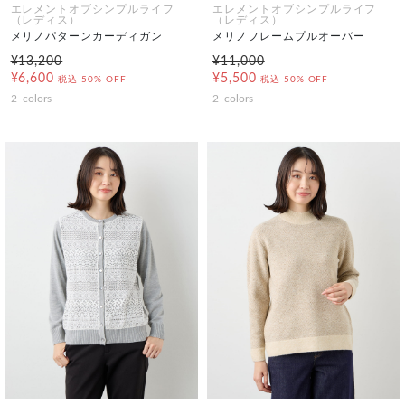
エレメントオブシンプルライフ
エレメントオブシンプルライフ
（レディス）
（レディス）
メリノパターンカーディガン
メリノフレームプルオーバー
¥13,200
¥11,000
¥6,600
¥5,500
税込
50% OFF
税込
50% OFF
2
colors
2
colors