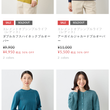
SALE
SOLDOUT
SALE
SOLDOUT
エレメントオブシンプルライフ
エレメントオブシンプルライフ
（レディス）
（レディス）
ダブルカフスハイネックプルオー
アーガイルジャカードプルオーバ
バー
ー
¥9,900
¥11,000
¥4,950
¥5,500
税込
50% OFF
税込
50% OFF
2
colors
2
colors