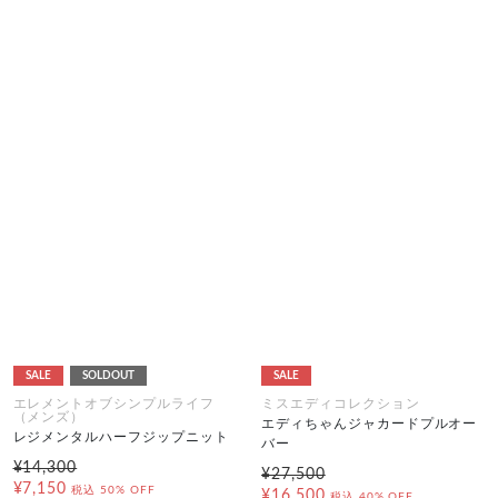
SALE
SOLDOUT
SALE
エレメントオブシンプルライフ
ミスエディコレクション
（メンズ）
エディちゃんジャカードプルオー
レジメンタルハーフジップニット
バー
¥14,300
¥27,500
¥7,150
税込
50% OFF
¥16,500
税込
40% OFF