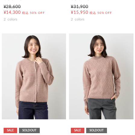
¥28,600
¥31,900
¥14,300
¥15,950
税込
50% OFF
税込
50% OFF
2
colors
2
colors
SALE
SOLDOUT
SALE
SOLDOUT