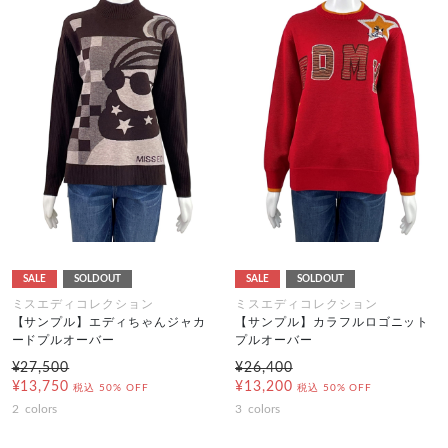
SALE
SOLDOUT
SALE
SOLDOUT
ミスエディコレクション
ミスエディコレクション
【サンプル】エディちゃんジャカ
【サンプル】カラフルロゴニット
ードプルオーバー
プルオーバー
¥27,500
¥26,400
¥13,750
¥13,200
税込
50% OFF
税込
50% OFF
2
colors
3
colors