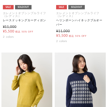
SALE
SOLDOUT
SALE
SOLDOUT
エレメントオブシンプルライフ
エレメントオブシンプルライフ
（レディス）
（レディス）
レースドッキングカーディガン
ヘリンボーンハイネックプルオー
バー
¥11,000
¥11,000
¥5,500
税込
50% OFF
¥5,500
税込
50% OFF
2
colors
2
colors