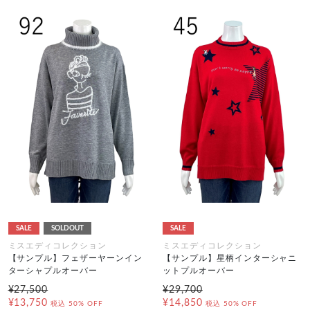
SALE
SOLDOUT
SALE
ミスエディコレクション
ミスエディコレクション
【サンプル】フェザーヤーンイン
【サンプル】星柄インターシャニ
ターシャプルオーバー
ットプルオーバー
¥27,500
¥29,700
¥13,750
¥14,850
税込
50% OFF
税込
50% OFF