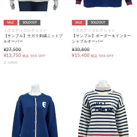
SALE
SOLDOUT
SALE
SOLDOUT
ミスエディコレクション
ミスエディコレクション
【サンプル】サガラ刺繍ニットプ
【サンプル】ボーダー＆インター
ルオーバー
シャプルオーバー
¥27,500
¥30,800
¥13,750
¥15,400
税込
50% OFF
税込
50% OFF
2
colors