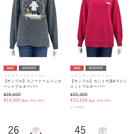
SALE
SOLDOUT
SALE
SOLDOUT
ミスエディコレクション
ミスエディコレクション
【サンプル】スノードームインタ
【サンプル】カシミヤ混Aライン
ーシャプルオーバー
ニットプルオーバー
¥28,600
¥25,300
¥14,300
¥12,650
税込
50% OFF
税込
50% OFF
2
colors