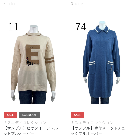
4
colors
3
colors
SALE
SOLDOUT
SALE
ミスエディコレクション
ミスエディコレクション
【サンプル】ビッグイニシャルニ
【サンプル】衿付きニットチュニ
ットプルオーバー
ックプルオーバー