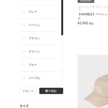
SOLDOUT
エレメントオブシンプ
ズ）
グレー
【WEB限定】ベーシ
グ
¥3,960
税込
ベージュ
ブラウン
グリーン
ブルー
パープル
リセット
絞り込む
イエロー
ピンク
サイズ