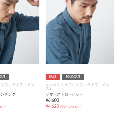
OUT
SALE
SOLDOUT
シンプルライフ（メン
エレメントオブシンプルライフ（メン
ズ）
ハンチング
サマーストローハット
¥6,600
¥4,620
 OFF
税込
30% OFF