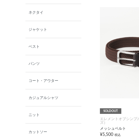
西脇シリーズ
ネクタイ
小泉革店
ジャケット
シャミー
ベスト
パーソンズジーンズ
パンツ
ファインデーション
コート・アウター
ローズペッシュ / パル
モンド
カジュアルシャツ
SOLDOUT
ニット
エレメントオブシンプ
ズ）
メッシュベルト
カットソー
¥5,500
税込