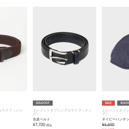
SOLDOUT
SALE
SOLD
ルライフ（メン
エレメントオブシンプルライフ（メン
エレメントオブ
ズ）
ズ）
合皮ベルト
ネイビーハンチ
¥7,700
¥6,600
税込