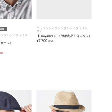
エレメントオブシンプルライフ（メン
OUT
ズ）
シンプルライフ（メン
【3buy40%OFF！対象商品】合皮ベルト
¥7,700
税込
折れハット
 OFF