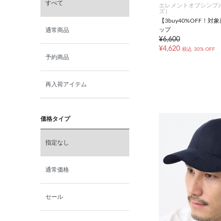
すべて
エレメントオブシンプ
ズ）
【3buy40%OFF！
ップ
通常商品
¥6,600
¥4,620
税込
30% OFF
予約商品
再入荷アイテム
価格タイプ
指定なし
通常価格
セール