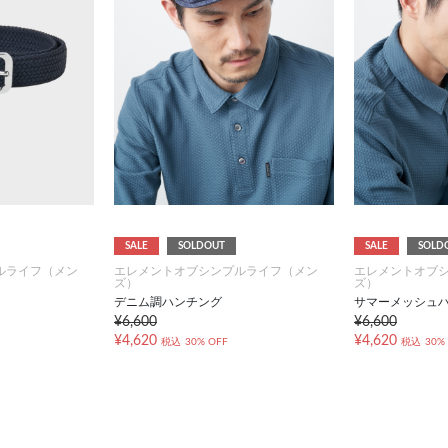
SALE
SOLDOUT
SALE
SOLD
ルライフ（メン
エレメントオブシンプルライフ（メン
エレメントオブ
ズ）
ズ）
デニム調ハンチング
サマーメッシュ
¥6,600
¥6,600
¥4,620
¥4,620
税込
30% OFF
税込
30%