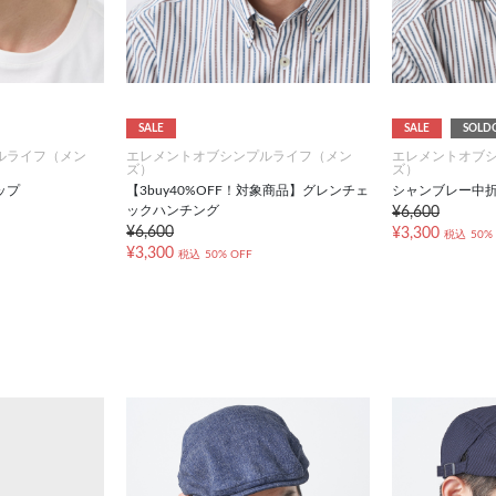
SALE
SALE
SOLD
ルライフ（メン
エレメントオブシンプルライフ（メン
エレメントオブ
ズ）
ズ）
ップ
【3buy40%OFF！対象商品】グレンチェ
シャンブレー中
ックハンチング
¥6,600
¥6,600
¥3,300
税込
50%
¥3,300
税込
50% OFF