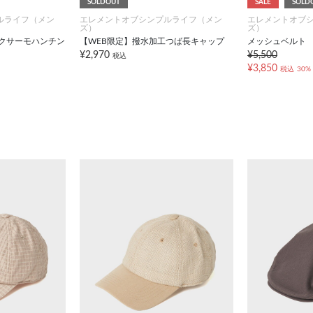
SOLDOUT
SALE
SOLD
ルライフ（メン
エレメントオブシンプルライフ（メン
エレメントオブ
ズ）
ズ）
ックサーモハンチン
【WEB限定】撥水加工つば長キャップ
メッシュベルト
¥2,970
¥5,500
税込
¥3,850
税込
30%