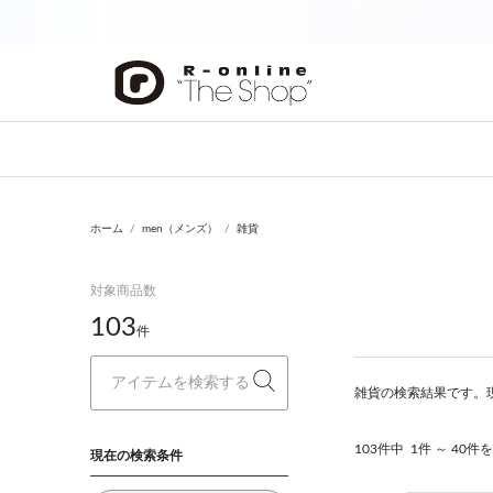
前の画像
ホーム
men（メンズ）
雑貨
対象商品数
103
件
雑貨の検索結果です。
103件中
1件 ～ 40件
現在の検索条件