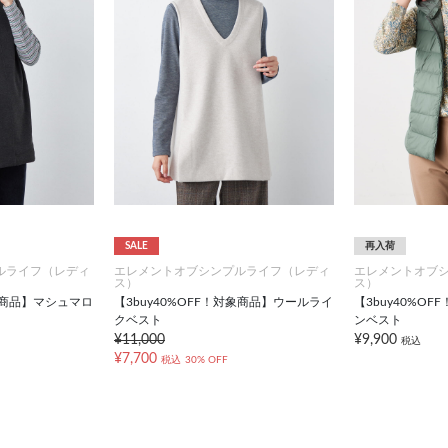
SALE
再入荷
ルライフ（レディ
エレメントオブシンプルライフ（レディ
エレメントオブ
ス）
ス）
対象商品】マシュマロ
【3buy40%OFF！対象商品】ウールライ
【3buy40%O
クベスト
ンベスト
¥11,000
¥9,900
税込
¥7,700
税込
30% OFF