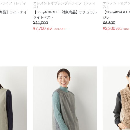
ルライフ（レディ
エレメントオブシンプルライフ（レディ
エレメントオブ
ス）
ス）
対象商品】ライトナイ
【3buy40%OFF！対象商品】ナチュラル
【3buy40%O
ライトベスト
ジレ
¥11,000
¥6,600
¥7,700
¥3,300
税込
30% OFF
税込
50%