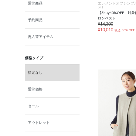
エレメントオブシンプ
通常商品
ス）
【3buy40%OFF！
ロンベスト
予約商品
¥14,300
¥10,010
税込
30% OFF
再入荷アイテム
価格タイプ
指定なし
通常価格
セール
アウトレット