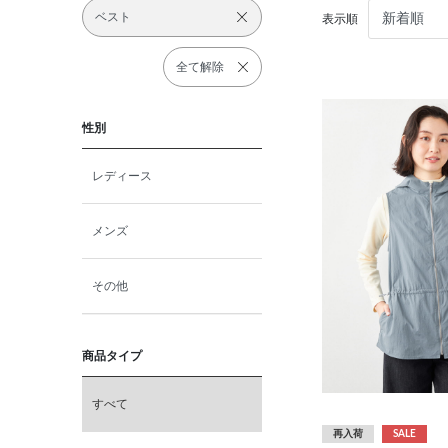
ベスト
表示順
全て解除
性別
レディース
メンズ
その他
商品タイプ
すべて
再入荷
SALE