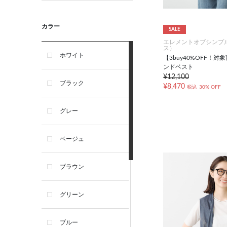
カラー
SALE
エレメントオブシンプ
ス）
ホワイト
【3buy40%OFF！
ンドベスト
¥12,100
ブラック
¥8,470
税込
30% OFF
グレー
ベージュ
ブラウン
グリーン
ブルー