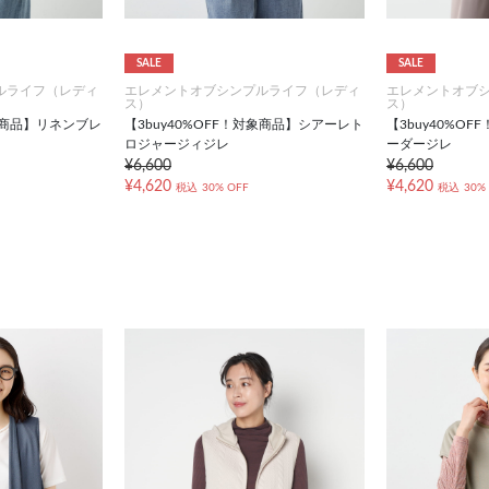
SALE
SALE
ルライフ（レディ
エレメントオブシンプルライフ（レディ
エレメントオブ
ス）
ス）
対象商品】リネンブレ
【3buy40%OFF！対象商品】シアーレト
【3buy40%O
ロジャージィジレ
ーダージレ
¥6,600
¥6,600
¥4,620
¥4,620
税込
30% OFF
税込
30%