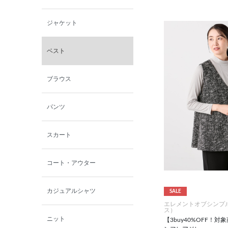
小泉革店
ジャケット
シャミー
ベスト
パーソンズジーンズ
ブラウス
ファインデーション
パンツ
ローズペッシュ / パル
モンド
スカート
コート・アウター
カジュアルシャツ
SALE
エレメントオブシンプ
ス）
ニット
【3buy40%OFF！