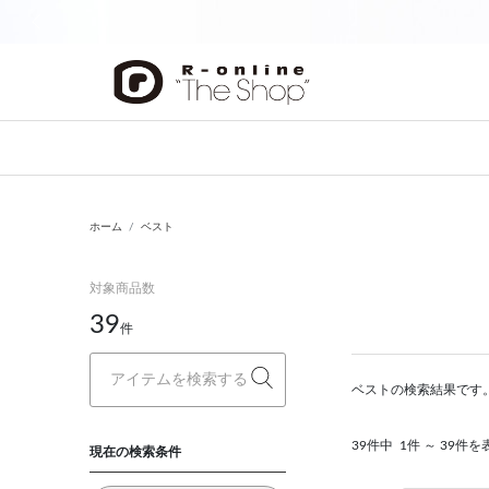
前の画像
ホーム
ベスト
対象商品数
39
件
ベストの検索結果です
39件中
1件 ～ 39件を
現在の検索条件