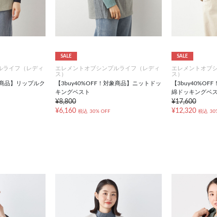
SALE
SALE
ルライフ（レディ
エレメントオブシンプルライフ（レディ
エレメントオブ
ス）
ス）
対象商品】リップルク
【3buy40%OFF！対象商品】ニットドッ
【3buy40%O
キングベスト
綿ドッキングベ
¥8,800
¥17,600
¥6,160
¥12,320
税込
30% OFF
税込
30