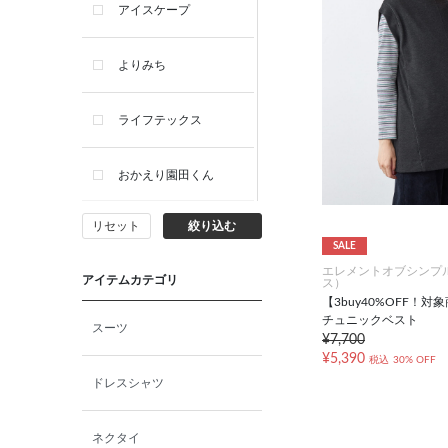
アイスケープ
よりみち
ライフテックス
おかえり園田くん
リセット
絞り込む
ビー・エー・ジー
SALE
エレメントオブシンプ
アイテムカテゴリ
ス）
イヴィスト
【3buy40%OFF！
チュニックベスト
スーツ
¥7,700
ミスエディコレクショ
¥5,390
ン
税込
30% OFF
ドレスシャツ
西脇シリーズ
ネクタイ