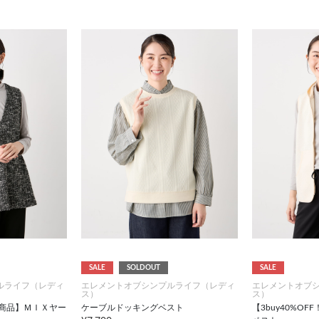
SALE
SOLDOUT
SALE
ルライフ（レディ
エレメントオブシンプルライフ（レディ
エレメントオブ
ス）
ス）
対象商品】ＭＩＸヤー
ケーブルドッキングベスト
【3buy40%O