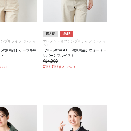
再入荷
SALE
シンプルライフ（レディ
エレメントオブシンプルライフ（レディ
ス）
FF！対象商品】ケーブル中
【3buy40%OFF！対象商品】ウォーミー
スト
リバーシブルベスト
¥14,300
¥10,010
% OFF
税込
30% OFF