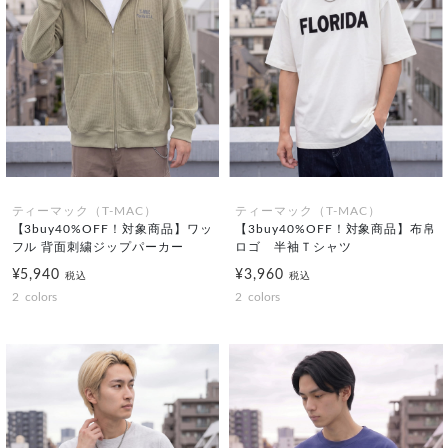
ティーマック（T-MAC）
ティーマック（T-MAC）
【3buy40%OFF！対象商品】ワッ
【3buy40%OFF！対象商品】布帛
フル 背面刺繍ジップパーカー
ロゴ 半袖Ｔシャツ
¥5,940
¥3,960
税込
税込
2
colors
2
colors