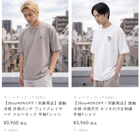
ティーマック（T-MAC）
ティーマック（T-MAC）
【3buy40%OFF！対象商品】接触
【3buy40%OFF！対象商品】接触
冷感 冷感ポンチ フェイクレイヤ
冷感 冷感天竺 キツネのぞき刺繍
ード クルーネック 半袖Tシャツ
半袖Tシャツ
¥3,960
¥3,960
税込
税込
4
colors
3
colors