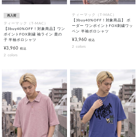
ティーマック（T-MAC）
再入荷
【3buy40%OFF！対象商品】 ボ
ティーマック（T-MAC）
ーダー ワンポイントFOX刺繍ワッ
【3buy40%OFF！対象商品】ワン
ペン 半袖ポロシャツ
ポイントFOX刺繍 袖ライン 鹿の
¥3,960
子 半袖ポロシャツ
税込
2
colors
¥3,960
税込
2
colors