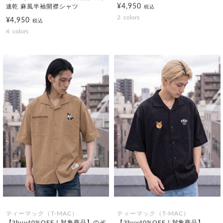
¥4,950
速乾 麻風半袖開襟シャツ
税込
2
colors
¥4,950
税込
4
colors
ティーマック（T-MAC）
ティーマック（T-MAC）
【3buy40%OFF！対象商品】のぞ
【3buy40%OFF！対象商品】