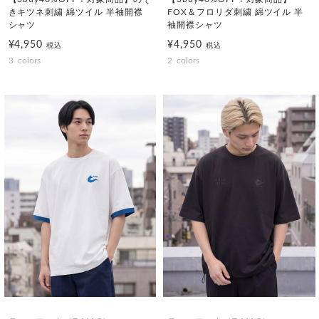
きキツネ刺繍 綿ツイル 半袖開襟
FOX＆フロリダ刺繍 綿ツイル 半
シャツ
袖開襟シャツ
¥4,950
¥4,950
税込
税込
3
colors
2
colors