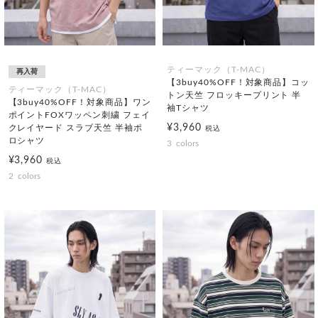
ティーマック（T-MAC）
再入荷
【3buy40%OFF！対象商品】コッ
ティーマック（T-MAC）
トン天竺 フロッキープリント 半
【3buy40%OFF！対象商品】ワン
袖Tシャツ
ポイントFOXワッペン刺繍 フェイ
¥3,960
クレイヤード スラブ天竺 半袖ポ
税込
ロシャツ
3
colors
¥3,960
税込
2
colors