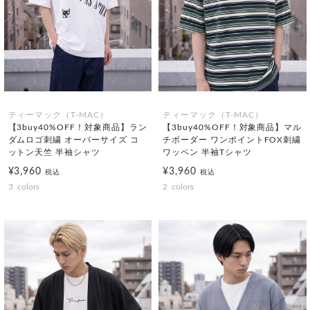
ティーマック（T-MAC）
ティーマック（T-MAC）
【3buy40%OFF！対象商品】ラン
【3buy40%OFF！対象商品】マル
ダムロゴ刺繍 オーバーサイズ コ
チボーダー ワンポイントFOX刺繍
ットン天竺 半袖シャツ
ワッペン 半袖Tシャツ
¥3,960
¥3,960
税込
税込
3
colors
2
colors