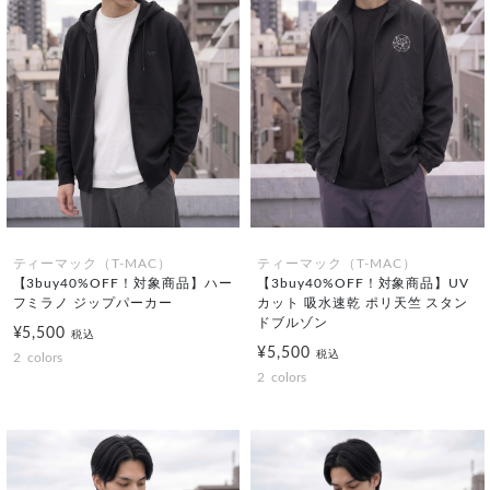
ティーマック（T-MAC）
ティーマック（T-MAC）
【3buy40%OFF！対象商品】ハー
【3buy40%OFF！対象商品】UV
フミラノ ジップパーカー
カット 吸水速乾 ポリ天竺 スタン
ドブルゾン
¥5,500
税込
¥5,500
税込
2
colors
2
colors