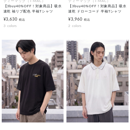
ティーマック（T-MAC）
ティーマック（T-MAC）
【3buy40%OFF！対象商品】吸水
【3buy40%OFF！対象商品】吸水
速乾 袖リブ配色 半袖Tシャツ
速乾 ドローコード 半袖Tシャツ
¥3,630
¥3,960
税込
税込
3
colors
2
colors