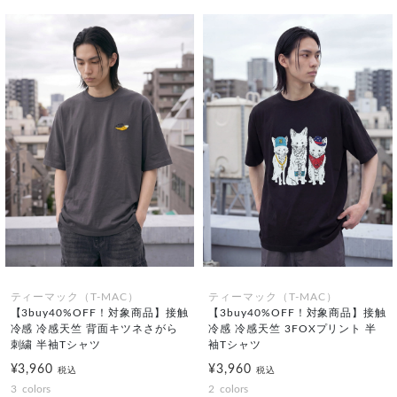
ティーマック（T-MAC）
ティーマック（T-MAC）
【3buy40%OFF！対象商品】接触
【3buy40%OFF！対象商品】接触
冷感 冷感天竺 背面キツネさがら
冷感 冷感天竺 3FOXプリント 半
刺繍 半袖Tシャツ
袖Tシャツ
¥3,960
¥3,960
税込
税込
3
colors
2
colors