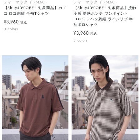
ティーマック（T-MAC）
ティーマック（T-MAC）
【3buy40%OFF！対象商品】カノ
【3buy40%OFF！対象商品】接触
コ ロゴ刺繍 半袖Tシャツ
冷感 冷感ポンチ ワンポイント
FOXワッペン刺繡 ラインリブ 半
¥3,960
税込
袖ポロシャツ
3
colors
¥3,960
税込
5
colors