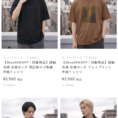
ティーマック（T-MAC）
ティーマック（T-MAC）
【3buy40%OFF！対象商品】接触
【3buy40%OFF！対象商品】接触
冷感 冷感ポンチ 筆記体ロゴ刺繍
冷感 冷感ポンチ フォトプリント
半袖Ｔシャツ
半袖Ｔシャツ
¥3,960
¥3,960
税込
税込
3
colors
3
colors