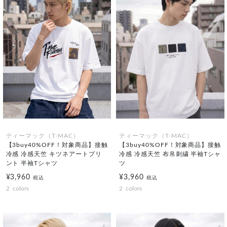
ティーマック（T-MAC）
ティーマック（T-MAC）
【3buy40%OFF！対象商品】接触
【3buy40%OFF！対象商品】接触
冷感 冷感天竺 キツネアートプリ
冷感 冷感天竺 布帛刺繍 半袖Tシャ
ント 半袖Tシャツ
ツ
¥3,960
¥3,960
税込
税込
2
colors
2
colors