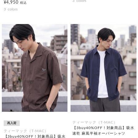
3
colors
¥4,950
税込
3
colors
ティーマック（T-MAC）
再入荷
【3buy40%OFF！対象商品】吸水
ティーマック（T-MAC）
速乾 麻風半袖オーバーシャツ
【3buy40%OFF！対象商品】吸水