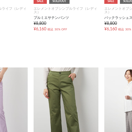
SALE
SOLDOUT
SALE
SOLD
ルライフ（レディ
エレメントオブシンプルライフ（レディ
エレメントオブ
ス）
ス）
プルミエサテンパンツ
バックラッシュ
¥8,800
¥8,800
¥6,160
¥6,160
税込
30% OFF
税込
30%