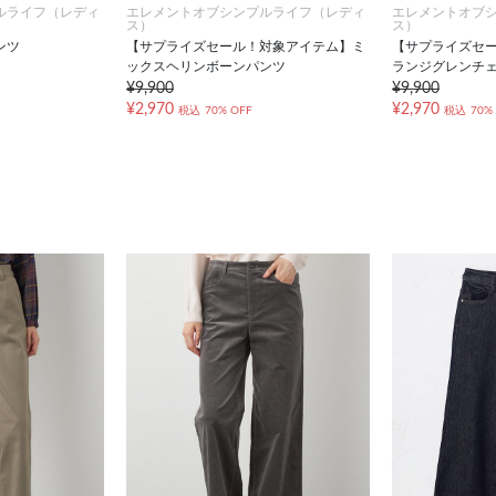
ルライフ（レディ
エレメントオブシンプルライフ（レディ
エレメントオブ
ス）
ス）
ンツ
【サプライズセール！対象アイテム】ミ
【サプライズセ
ックスヘリンボーンパンツ
ランジグレンチ
¥9,900
¥9,900
¥2,970
¥2,970
税込
70% OFF
税込
70%