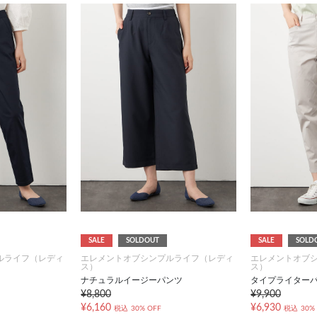
SALE
SOLDOUT
SALE
SOLD
ルライフ（レディ
エレメントオブシンプルライフ（レディ
エレメントオブ
ス）
ス）
ナチュラルイージーパンツ
タイプライター
¥8,800
¥9,900
¥6,160
¥6,930
税込
30% OFF
税込
30%