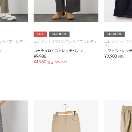
SALE
SOLDOUT
SOLDOUT
ルライフ（レディ
エレメントオブシンプルライフ（レディ
エレメントオブ
ス）
ス）
ツ
コーデュロイストレッチパンツ
ソフトストレッ
¥9,900
¥9,900
税込
¥4,950
税込
50% OFF