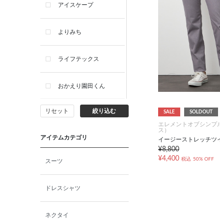
アイスケープ
よりみち
ライフテックス
おかえり園田くん
リセット
絞り込む
SALE
SOLDOUT
ビー・エー・ジー
エレメントオブシンプ
ス）
アイテムカテゴリ
イージーストレッチツ
イヴィスト
¥8,800
¥4,400
税込
50% OFF
スーツ
ミスエディコレクショ
ン
ドレスシャツ
西脇シリーズ
ネクタイ