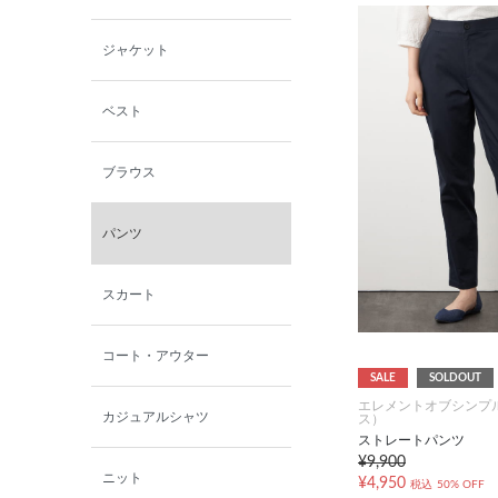
小泉革店
ジャケット
シャミー
ベスト
パーソンズジーンズ
ブラウス
ファインデーション
パンツ
ローズペッシュ / パル
モンド
スカート
コート・アウター
SALE
SOLDOUT
エレメントオブシンプ
カジュアルシャツ
ス）
ストレートパンツ
¥9,900
ニット
¥4,950
税込
50% OFF