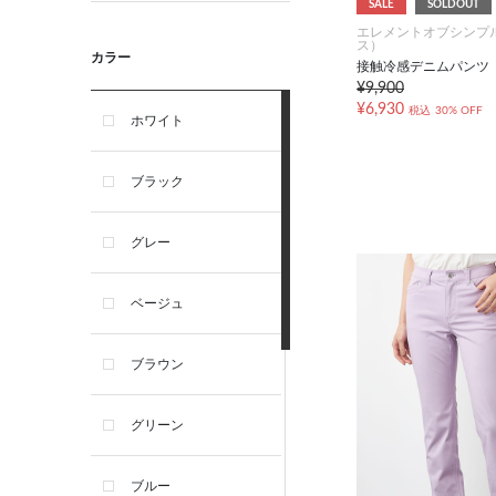
SALE
SOLDOUT
エレメントオブシンプ
ス）
カラー
接触冷感デニムパンツ
¥9,900
¥6,930
税込
30% OFF
ホワイト
ブラック
グレー
ベージュ
ブラウン
グリーン
ブルー