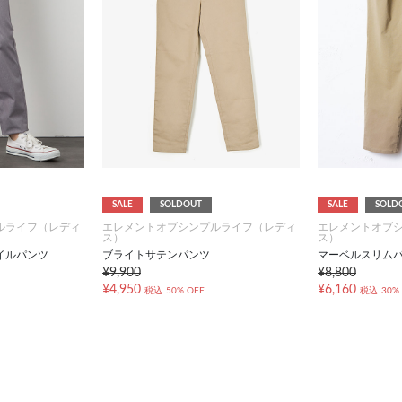
SALE
SOLDOUT
SALE
SOLD
ルライフ（レディ
エレメントオブシンプルライフ（レディ
エレメントオブ
ス）
ス）
イルパンツ
ブライトサテンパンツ
マーベルスリム
¥9,900
¥8,800
¥4,950
¥6,160
税込
50% OFF
税込
30%