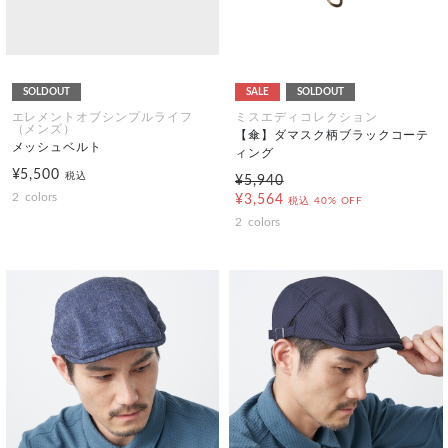
SOLDOUT
SALE
SOLDOUT
エレメントオブシンプルライフ
ミスエディコレクション
（メンズ）
【傘】ダマスク柄ブラックコーテ
メッシュベルト
ィング
¥5,500
税込
¥5,940
2
colors
¥3,564
税込
40% OFF
2
colors