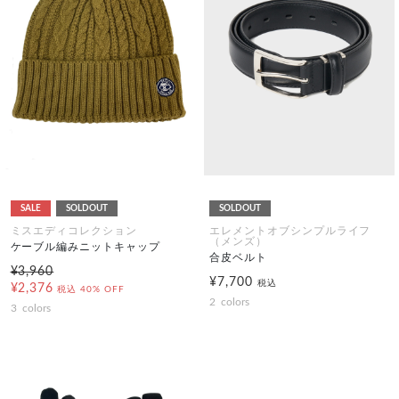
SALE
SOLDOUT
SOLDOUT
ミスエディコレクション
エレメントオブシンプルライフ
（メンズ）
ケーブル編みニットキャップ
合皮ベルト
¥3,960
¥7,700
税込
¥2,376
税込
40% OFF
2
colors
3
colors