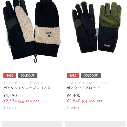
SALE
SOLDOUT
SALE
SOLDOUT
ミスエディコレクション
ミスエディコレクション
ボアタッチグローブロゴ入り
ボアタッチグローブ
¥4,290
¥4,400
¥2,574
¥2,640
税込
40% OFF
税込
40% OFF
2
colors
2
colors