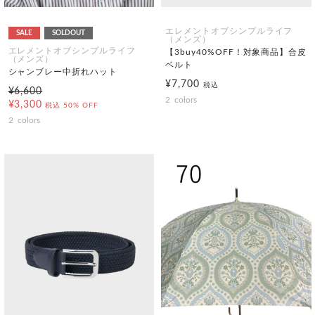
エレメントオブシンプルライフ
SALE
SOLDOUT
（メンズ）
エレメントオブシンプルライフ
【3buy40%OFF！対象商品】合皮
（メンズ）
ベルト
シャンブレー中折れハット
¥7,700
税込
¥6,600
2
colors
¥3,300
税込
50% OFF
2
colors