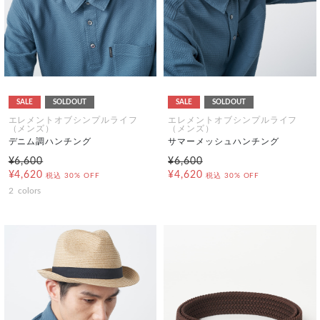
SALE
SOLDOUT
SALE
SOLDOUT
エレメントオブシンプルライフ
エレメントオブシンプルライフ
（メンズ）
（メンズ）
デニム調ハンチング
サマーメッシュハンチング
¥6,600
¥6,600
¥4,620
¥4,620
税込
30% OFF
税込
30% OFF
2
colors