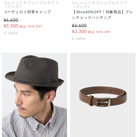
エレメントオブシンプルライフ
エレメントオブシンプルライフ
（メンズ）
（メンズ）
コーデュロイ切替キャップ
【3buy40%OFF！対象商品】グレ
ンチェックハンチング
¥6,600
¥6,600
¥3,300
税込
50% OFF
¥3,300
税込
50% OFF
2
colors
2
colors