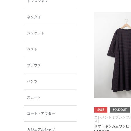
ドレスシャツ
西脇シリーズ
ネクタイ
小泉革店
ジャケット
シャミー
ベスト
パーソンズジーンズ
ブラウス
ファインデーション
パンツ
ローズペッシュ / パル
モンド
スカート
SALE
SOLDOUT
コート・アウター
エレメントオブシンプ
ス）
サマーギンガムワンピ
カジュアルシャツ