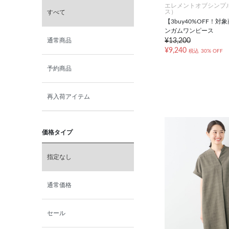
エレメントオブシンプ
ス）
すべて
【3buy40%OFF！
ンガムワンピース
¥13,200
通常商品
¥9,240
税込
30% OFF
予約商品
再入荷アイテム
価格タイプ
指定なし
通常価格
セール