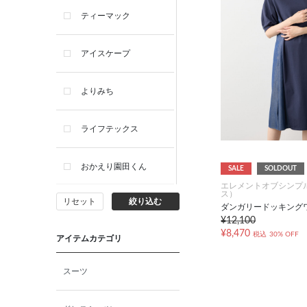
ティーマック
アイスケープ
よりみち
ライフテックス
おかえり園田くん
SALE
SOLDOUT
エレメントオブシンプ
ス）
リセット
絞り込む
ビー・エー・ジー
ダンガリードッキング
¥12,100
¥8,470
税込
30% OFF
アイテムカテゴリ
イヴィスト
スーツ
ミスエディコレクショ
ン