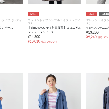
SALE
SALE
SOLD
ルライフ（レディ
エレメントオブシンプルライフ（レディ
エレメントオブ
ス）
ス）
ワンピース
【3buy40%OFF！対象商品】コロニアル
4.5オンスデニ
フラワーワンピース
¥13,200
¥14,300
¥9,240
税込
30%
¥10,010
税込
30% OFF