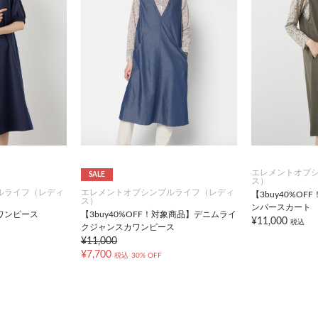
エレメントオブ
SALE
ス）
ルライフ（レディ
エレメントオブシンプルライフ（レディ
【3buy40%O
ス）
ンパースカート
ワンピース
【3buy40%OFF！対象商品】デニムライ
¥11,000
税込
クジャンスカワンピース
¥11,000
¥7,700
税込
30% OFF