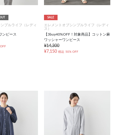
OUT
SALE
シンプルライフ（レディ
エレメントオブシンプルライフ（レディ
ス）
ムワンピース
【3buy40%OFF！対象商品】コットン麻
ワッシャーワンピース
¥14,300
 OFF
¥7,150
税込
50% OFF