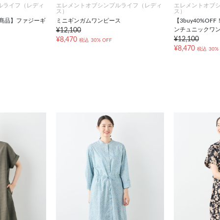
ルライフ（レディ
エレメントオブシンプルライフ（レディ
エレメントオブ
ス）
ス）
対象商品】ファジーギ
ミニギンガムワンピース
【3buy40%O
ンチュニックワ
¥12,100
¥12,100
¥8,470
税込
30% OFF
¥8,470
税込
30%