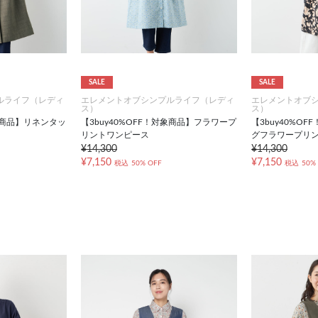
SALE
SALE
ルライフ（レディ
エレメントオブシンプルライフ（レディ
エレメントオブ
ス）
ス）
対象商品】リネンタッ
【3buy40%OFF！対象商品】フラワープ
【3buy40%O
リントワンピース
グフラワープリ
¥14,300
¥14,300
¥7,150
¥7,150
税込
50% OFF
税込
50%