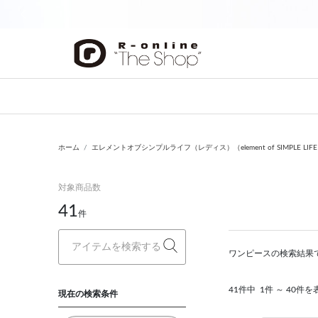
前の画像
ホーム
エレメントオブシンプルライフ（レディス）（element of SIMPLE LIF
対象商品数
41
件
ワンピースの検索結果
41件中
1件 ～ 40件を
現在の検索条件