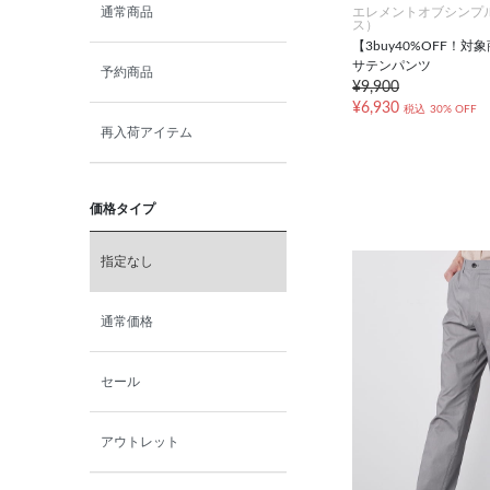
エレメントオブシンプ
通常商品
ス）
【3buy40%OFF！
サテンパンツ
予約商品
¥9,900
¥6,930
税込
30% OFF
再入荷アイテム
価格タイプ
指定なし
通常価格
セール
アウトレット