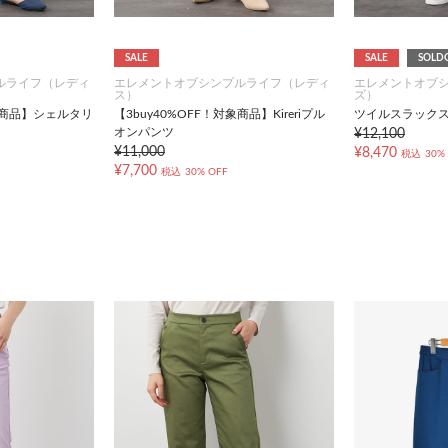
SALE
SALE
SOLD
ルライフ（レディ
エレメントオブシンプルライフ（レディ
エレメントオブ
ス）
ズ）
対象商品】シェルタリ
【3buy40%OFF！対象商品】Kireriプル
ツイルスラック
オンパンツ
¥12,100
¥11,000
¥8,470
税込
30%
¥7,700
税込
30% OFF