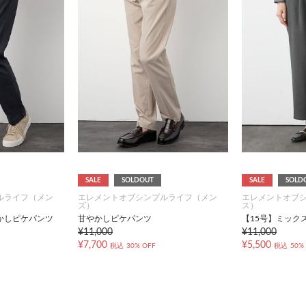
SALE
SOLDOUT
SALE
SOLD
ルライフ（メン
エレメントオブシンプルライフ（メン
エレメントオブ
ズ）
ス）
かしピケパンツ
甘やかしピケパンツ
【15号】ミック
¥11,000
¥11,000
¥7,700
¥5,500
税込
30% OFF
税込
50%