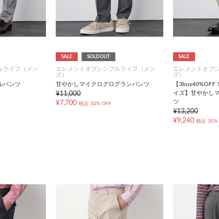
SALE
SOLDOUT
SALE
ルライフ（メン
エレメントオブシンプルライフ（メン
エレメントオブ
ズ）
ズ）
ルパンツ
甘やかしマイクログログランパンツ
【3buy40%O
イズ】甘やかし
¥11,000
ツ
¥7,700
税込
30% OFF
¥13,200
¥9,240
税込
30%