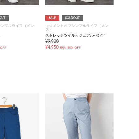
OUT
SALE
SOLDOUT
シンプルライフ（メン
エレメントオブシンプルライフ（メン
ズ）
ス
ストレッチツイルカジュアルパンツ
¥9,900
¥4,950
 OFF
税込
50% OFF