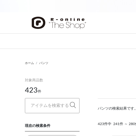
前の画像
ホーム
パンツ
対象商品数
423
件
パンツの検索結果です
423件中
241件 ～ 2
現在の検索条件