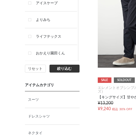
アイスケープ
よりみち
ライフテックス
おかえり園田くん
リセット
絞り込む
ビー・エー・ジー
SALE
SOLDOUT
アイテムカテゴリ
イヴィスト
エレメントオブシンプ
ズ）
【キングサイズ】甘や
スーツ
¥13,200
ミスエディコレクショ
¥9,240
ン
税込
30% OFF
ドレスシャツ
西脇シリーズ
ネクタイ