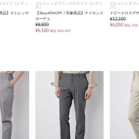
ルライフ（レディ
エレメントオブシンプルライフ（レディ
エレメントオブ
ス）
ズ）
対象商品】ストレッチ
【3buy40%OFF！対象商品】ナイロンス
ドビークロスデ
カーチョ
¥12,100
¥8,800
¥6,050
税込
50%
¥6,160
税込
30% OFF