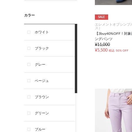
カラー
SALE
エレメントオブシンプ
ス）
ホワイト
【3buy40%OFF！
ングパンツ
¥11,000
ブラック
¥5,500
税込
50% OFF
グレー
ベージュ
ブラウン
グリーン
ブルー