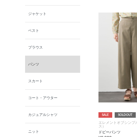
小泉革店
ジャケット
シャミー
ベスト
パーソンズジーンズ
ブラウス
ファインデーション
パンツ
ローズペッシュ / パル
モンド
スカート
コート・アウター
カジュアルシャツ
SALE
SOLDOUT
エレメントオブシンプ
ス）
ニット
ドビーパンツ