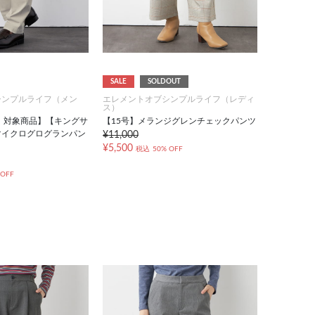
SALE
SOLDOUT
シンプルライフ（メン
エレメントオブシンプルライフ（レディ
ス）
FF！対象商品】【キングサ
【15号】メランジグレンチェックパンツ
マイクログログランパン
¥11,000
¥5,500
税込
50% OFF
 OFF