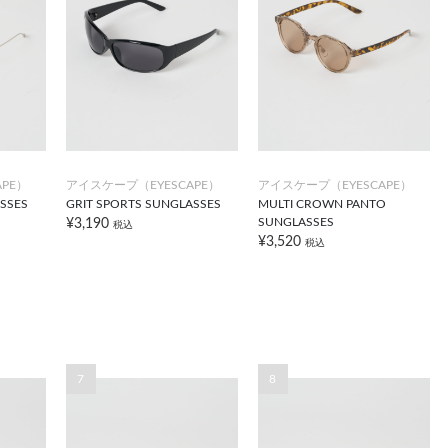
PE）
アイスケープ（EYESCAPE）
アイスケープ（EYESCAPE）
ASSES
GRIT SPORTS SUNGLASSES
MULTI CROWN PANTO
SUNGLASSES
¥3,190
税込
¥3,520
税込
7
8