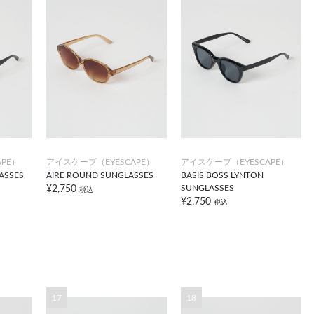
PE）
アイスケープ（EYESCAPE）
アイスケープ（EYESCAPE）
ASSES
AIRE ROUND SUNGLASSES
BASIS BOSS LYNTON
SUNGLASSES
¥2,750
税込
¥2,750
税込
17
18