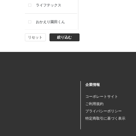
ライフテックス
おかえり園田くん
リセット
絞り込む
ビー・エー・ジー
イヴィスト
ミスエディコレクショ
ン
企業情報
西脇シリーズ
コーポレートサイト
ご利用規約
小泉革店
プライバシーポリシー
特定商取引に基づく表示
シャミー