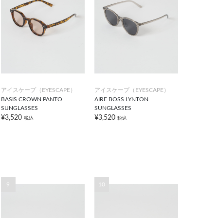
アイスケープ（EYESCAPE）
アイスケープ（EYESCAPE）
BASIS CROWN PANTO
AIRE BOSS LYNTON
SUNGLASSES
SUNGLASSES
¥3,520
¥3,520
税込
税込
9
10