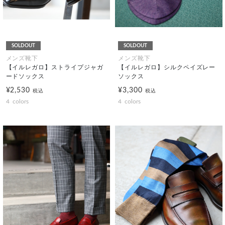
SOLDOUT
SOLDOUT
メンズ靴下
メンズ靴下
【イルレガロ】ストライプジャガ
【イルレガロ】シルクペイズレー
ードソックス
ソックス
¥2,530
¥3,300
税込
税込
4
colors
4
colors