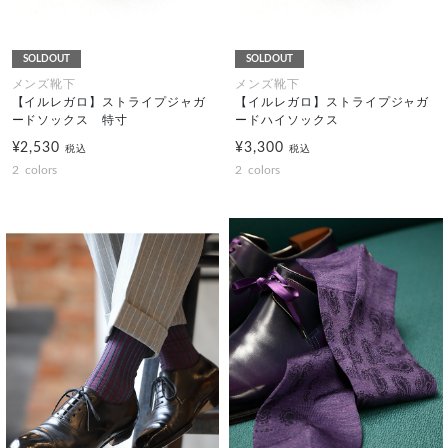
SOLDOUT
SOLDOUT
メンズ靴下
メンズ靴下
【イルレガロ】ストライプジャガ
【イルレガロ】ストライプジャガ
ードソックス 特寸
ードハイソックス
¥2,530
¥3,300
税込
税込
2
colors
2
colors