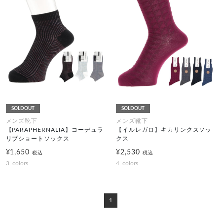
SOLDOUT
SOLDOUT
メンズ靴下
メンズ靴下
【PARAPHERNALIA】コーデュラ
【イルレガロ】キカリンクスソッ
リブショートソックス
クス
¥1,650
¥2,530
税込
税込
3
colors
4
colors
1