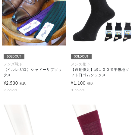
SOLDOUT
SOLDOUT
メンズ靴下
メンズ靴下
【イルレガロ】シャドーリブソッ
【通勤快足】綿１００％平無地ソ
クス
フト口ゴムソックス
¥2,530
¥1,100
税込
税込
9
colors
3
colors