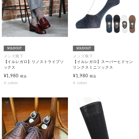
SOLDOUT
SOLDOUT
メンズ靴下
メンズ靴下
【イルレガロ】リノストライプソ
【イルレガロ】スーパーヒドゥン
ックス
リンクスミニソックス
¥1,980
¥1,980
税込
税込
4
colors
4
colors