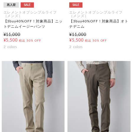
再入荷
SALE
SALE
エレメントオブシンプルライフ
エレメントオブシンプルライフ
（メンズ）
（メンズ）
【3buy40%OFF！対象商品】ニッ
【3buy40%OFF！対象商品】オト
トデニムイージーパンツ
ナデニム
¥11,000
¥11,000
¥5,500
¥5,500
税込
50% OFF
税込
50% OFF
2
colors
2
colors