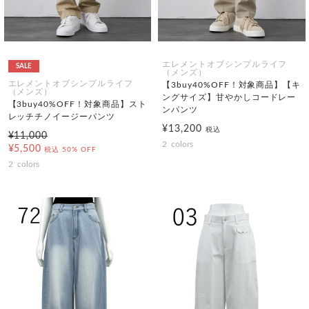
エレメントオブシンプルライフ
SALE
（メンズ）
エレメントオブシンプルライフ
【3buy40%OFF！対象商品】【キ
（メンズ）
ングサイズ】甘やかしコードレー
【3buy40%OFF！対象商品】スト
ンパンツ
レッチチノイージーパンツ
¥13,200
税込
¥11,000
2
colors
¥5,500
税込
50% OFF
2
colors