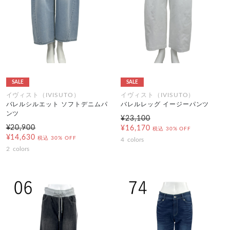
SALE
SALE
イヴィスト（IVISUTO）
イヴィスト（IVISUTO）
バレルシルエット ソフトデニムパ
バレルレッグ イージーパンツ
ンツ
¥23,100
¥20,900
¥16,170
税込
30% OFF
¥14,630
税込
30% OFF
4
colors
2
colors