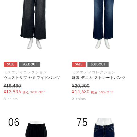
SALE
SOLDOUT
SALE
SOLDOUT
ミスエディコレクション
ミスエディコレクション
ウエストリブ セミワイドパンツ
麻混 デニム ストレートパンツ
¥18,480
¥20,900
¥12,936
¥14,630
税込
30% OFF
税込
30% OFF
3
colors
2
colors