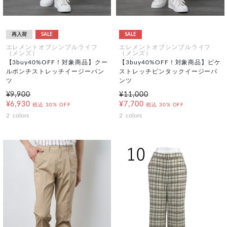
再入荷
SALE
SALE
エレメントオブシンプルライフ
エレメントオブシンプルライフ
（メンズ）
（メンズ）
【3buy40%OFF！対象商品】クー
【3buy40%OFF！対象商品】ピケ
ルポンチストレッチイージーパン
ストレッチピンタックイージーパ
ツ
ンツ
¥9,900
¥11,000
¥6,930
¥7,700
税込
30% OFF
税込
30% OFF
2
colors
2
colors