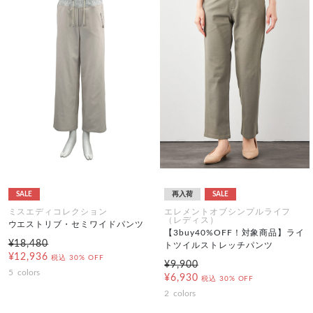
SALE
再入荷
SALE
ミスエディコレクション
エレメントオブシンプルライフ
（レディス）
ウエストリブ・セミワイドパンツ
【3buy40%OFF！対象商品】ライ
¥18,480
トツイルストレッチパンツ
¥12,936
税込
30% OFF
¥9,900
5
colors
¥6,930
税込
30% OFF
2
colors