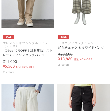
SALE
SALE
エレメントオブシンプルライフ
ミスエディコレクション
（メンズ）
起毛チェック セミワイドパンツ
【3buy40%OFF！対象商品】スト
¥23,100
レッチチノワンタックパンツ
¥13,860
税込
40% OFF
¥11,000
2
colors
¥5,500
税込
50% OFF
2
colors