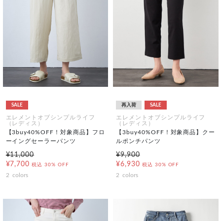
SALE
再入荷
SALE
エレメントオブシンプルライフ
エレメントオブシンプルライフ
（レディス）
（レディス）
【3buy40%OFF！対象商品】フロ
【3buy40%OFF！対象商品】クー
ーイングセーラーパンツ
ルポンチパンツ
¥11,000
¥9,900
¥7,700
¥6,930
税込
30% OFF
税込
30% OFF
2
colors
2
colors